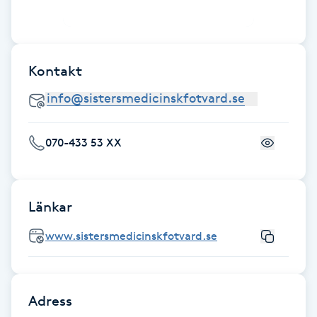
Fransk manikyr
Fransrengöring
Kontakt
Frekvensterapi
Friskvård
070-433 53 XX
Friskvårdsmassage
Länkar
Frisör
www.sistersmedicinskfotvard.se
Funktionsanalys
Färgning
Adress