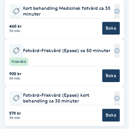
Kort behandling Medicinsk fotvård ca 30
Brynformning
minuter
460 kr
Brynfärgning
Boka
30 min
Brynplockning
Fotvård-Friskvård (Epassi) ca 50 minuter
Bröllopsuppsättning
Friskvård
C
900 kr
Boka
60 min
Celluliter
Fotvård-Friskvård (Epassi) kort
Coachning
behandling ca 30 minuter
570 kr
Color correction
Boka
30 min