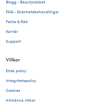
Blogg - Beautylabbet
Hårborttagning
FAQ - Skönhetsbehandlingar
Hårbottenbehandling
Fakta & Råd
Hårförlängning
Karriär
Support
Hårvård
Hälsa
Villkor
Etisk policy
Hälsprickor
I
Integritetspolicy
Cookies
Idrottsmassage
Allmänna villkor
IPL