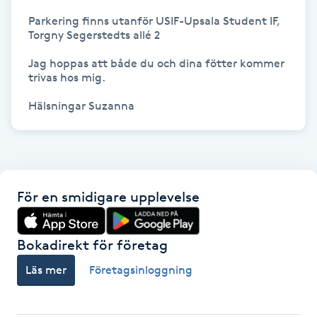
Parkering finns utanför USIF-Upsala Student IF, 
Gua Sha-massage
Torgny Segerstedts allé 2

H
Jag hoppas att både du och dina fötter kommer 
trivas hos mig.

Hatha Yoga
Hälsningar Suzanna
Headspa
Healing
För en smidigare upplevelse
Herrklippning
Bokadirekt för företag
HIFU
Läs mer
Företagsinloggning
Hollywood Peel