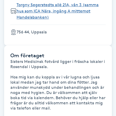
Torgny Segerstedts allé 21A, vån 3 (samma
Föning
hus som ICA Nära, ingång A mittemot
G
Handelsbanken)
Gel naglar
756 44, Uppsala
Gelenaglar
Om företaget
Gellack
Sisters Medicinsk fotvård ligger i fräscha lokaler i 
Rosendal i Uppsala. 

Gellack med förstärkning
Hos mig kan du koppla av i vår lugna och ljusa 
lokal medan jag tar hand om dina fötter. Jag 
Gravidmassage
använder munskydd under behandlingen och är 
noga med hygien. Du är välkommen att själv 
boka tid via kalendern. Behöver du hjälp eller har 
Gravidyoga
frågor är du alltid välkommen att kontakta mig 
via telefon eller mail.

Gruppträning