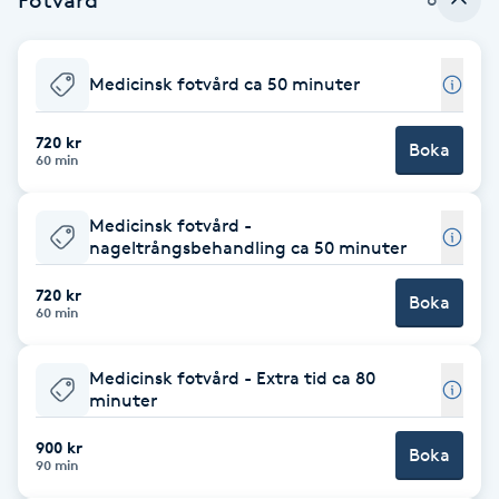
Babylights
Medicinsk fotvård ca 50 minuter
Balayage
720 kr
Boka
60 min
Bambumassage
Medicinsk fotvård -
Barber
nageltrångsbehandling ca 50 minuter
Barnklippning
720 kr
Boka
60 min
BIAB
Medicinsk fotvård - Extra tid ca 80
minuter
Blowout
900 kr
Boka
90 min
Bottenfärg