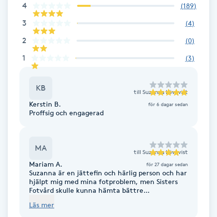
4
(
189
)
F
3
(
4
)
Face framing
2
(
0
)
1
(
3
)
Faceliftmassage
KB
Fet hårbotten
till
Suzanna Lövqvist
Kerstin B.
för 6 dagar sedan
Proffsig och engagerad
Fettreducering
Fibromassage
MA
till
Suzanna Lövqvist
Mariam A.
för 27 dagar sedan
Fillers
Suzanna är en jättefin och härlig person och har
hjälpt mig med mina fotproblem, men Sisters
Fotvård skulle kunna hämta bättre
bedövningsalternativ? Kylsprejen känns
Fotmassage
Läs mer
obehaglig på sår. Och jag kände att
bedövningskrämen behövde sitta längre innan