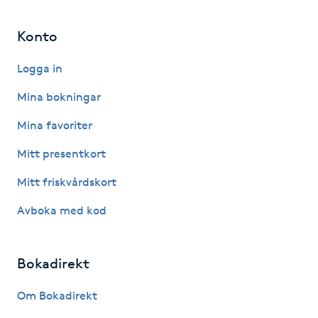
Hot Stone Massage
Konto
Hot yoga
Logga in
Hudföryngring
Mina bokningar
Mina favoriter
Huduppstramning
Mitt presentkort
Hudvård
Mitt friskvårdskort
Hyaluronsyra
Avboka med kod
Hyperhidros
Bokadirekt
Hypnos
Om Bokadirekt