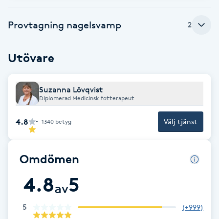
Cryoterapi
D
Provtagning nagelsvamp
2
Damklippning
Utövare
Dermapen
Suzanna Lövqvist
Diamantslipning
Diplomerad Medicinsk fotterapeut
E
4.8
Välj tjänst
1340
betyg
Enzympeeling
Omdömen
Extensions
4.8
5
av
Extensions borttagning
5
(
+999
)
Eyeliner-tatuering