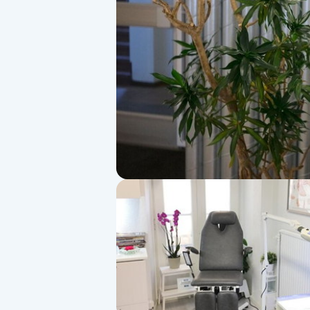
Alternativmedicin
Andningsmassage
Ansiktslyft utan kirurgi
Aromamassage
Ashtanga Yoga
Ayurveda
Ayurvedisk Massage
Ansiktsbehandling djuprengörande
B