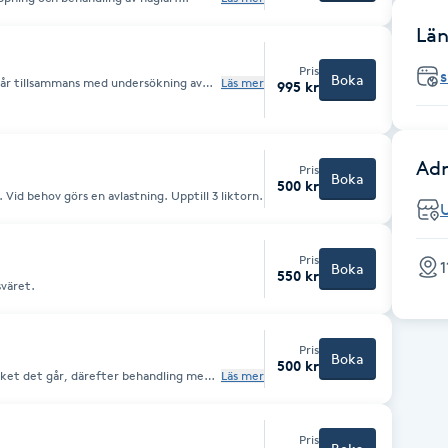
tor, svamp, hälsprickor, förhårdnader
avslutas med en härlig
Län
Pris
s
Boka
år tillsammans med undersökning av
Läs mer
995 kr
g av naglar och förhårdnader avlägsnas.
nde och cirkulationsökande fot- och
Adr
Pris
Boka
500 kr
Borttagning av den besvärande liktorn. Vid behov görs en avlastning. Upptill 3 liktorn.
Pris
1
Boka
550 kr
sväret.
Pris
Boka
500 kr
cket det går, därefter behandling med
Läs mer
Pris