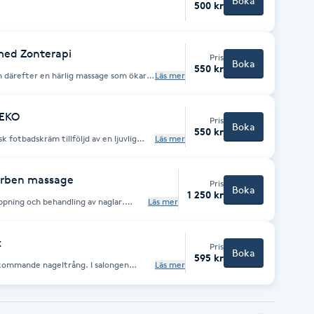
Boka
500 kr
med Zonterapi
Pris
Boka
550 kr
ar
Läs mer
 avkopplad.
 EKO
Pris
Boka
550 kr
 fotbadskräm tillföljd av en ljuvlig
Läs mer
h tar bort spänning vilket lämnar dig
erben massage
Pris
Boka
1 250 kr
ppning och behandling av naglar.
Läs mer
tor, svamp, hälsprickor, förhårdnader
avslutas med en härlig, avslappnande
rben massage.
x
Pris
Boka
595 kr
rkommande nageltrång. I salongen
Läs mer
 som härdas över och får väsas ut
tas nageln ut på bästa sätt utan smärta.