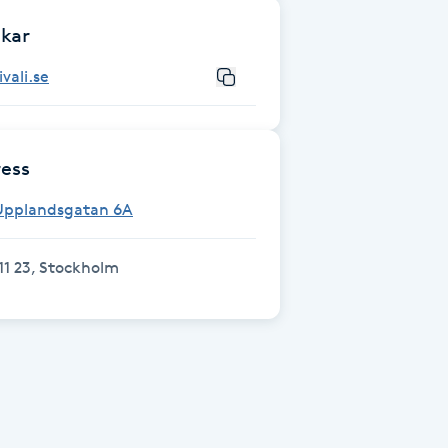
kar
ivali.se
ess
Upplandsgatan 6A
11 23, Stockholm