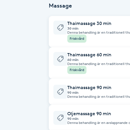
Eyeliner-tatuering
Massage
F
Thaimassage 30 min
Face framing
30 min
Denna behandling är en traditionell th
spänningar, mjuka upp muskler och ök
Friskvård
Faceliftmassage
kombinerar tryck, stretching och olik
och avslappnande upplevelse.
Thaimassage 60 min
Fet hårbotten
60 min
Denna behandling är en traditionell th
spänningar, mjuka upp muskler och ök
Friskvård
kombinerar tryck, stretching och olik
Fettreducering
och avslappnande upplevelse.
Thaimassage 90 min
Fibromassage
90 min
Denna behandling är en traditionell th
upp spänningar, mjuka upp muskler och
Behandlingen kombinerar tryck, stretc
Fillers
en djupgående och avslappnande upple
Oljemassage 90 min
90 min
Fotmassage
Denna behandling är en avslappnande 
mjuka upp spända muskler, minska stre