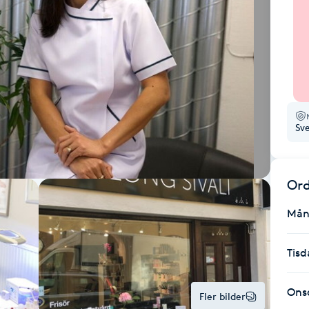
Sv
Ord
Mån
Tisd
Ons
Fler bilder