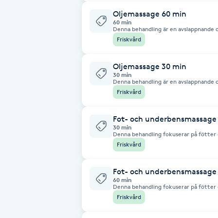
avslappning. Behandlingen utförs med
långsamma rörelser med anpassat tryc
Fotsvamp
Oljemassage 60 min
upplevelse.
60 min
Denna behandling är en avslappnande 
upp spända muskler, minska stress och 
Friskvård
Fotvård
Behandlingen utförs med massageolja
rörelser med anpassat tryck för en lu
Oljemassage 30 min
Fransar
30 min
Denna behandling är en avslappnande 
upp spända muskler, minska stress och 
Friskvård
Fransborttagning
Behandlingen utförs med massageolja
rörelser med anpassat tryck för en lu
Fot- och underbensmassage
Fransfärgning
30 min
Denna behandling fokuserar på fötter o
upp spända muskler, minska trötthet 
Friskvård
kombinerar olika massagetekniker och 
Fransförlängning
avkopplande känsla i fötter och under
Fot- och underbensmassage
Fransförlängning Megavolym
60 min
Denna behandling fokuserar på fötter o
upp spända muskler, minska trötthet 
Friskvård
kombinerar olika massagetekniker och 
Fransförlängning Volym
avkopplande känsla i fötter och under