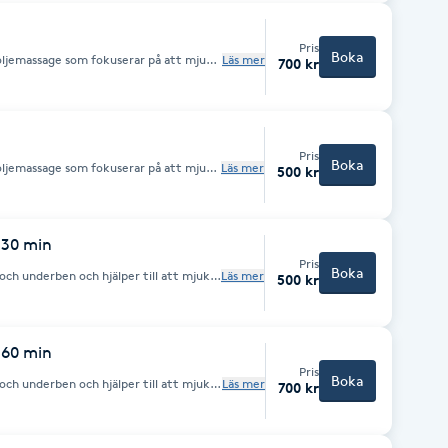
 massageolja och kombinerar mjuka,
k för en lugn och avkopplande
Pris
Boka
oljemassage som fokuserar på att mjuka
Läs mer
700 kr
ge en behaglig känsla av avslappning.
 och kombinerar mjuka, långsamma
gn och avkopplande upplevelse.
Pris
Boka
oljemassage som fokuserar på att mjuka
Läs mer
500 kr
ge en behaglig känsla av avslappning.
 och kombinerar mjuka, långsamma
gn och avkopplande upplevelse.
 30 min
Pris
Boka
ch underben och hjälper till att mjuka
Läs mer
500 kr
och främja avslappning. Behandlingen
anpassat tryck för en skön och
ben.
 60 min
Pris
Boka
ch underben och hjälper till att mjuka
Läs mer
700 kr
och främja avslappning. Behandlingen
anpassat tryck för en skön och
ben.