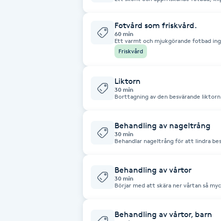
Omvårdnad av bland annat liktorn, vår
och nageltrång samt mycket mer. Allt 
cirkulationsökande fotmassage.
Brynformning
Fotvård som friskvård.
60 min
Ett varmt och mjukgörande fotbad ing
fötter. Klippning, rensning, behandlin
Brynfärgning
Friskvård
Allt avslutas med en härlig, avslappna
underben massage.
Brynplockning
Liktorn
30 min
Bröllopsuppsättning
C
Behandling av nageltrång
30 min
Behandlar nageltrång för att lindra be
Celluliter
Behandling av vårtor
Coachning
30 min
Börjar med att skära ner vårtan så my
vårtmedel. Upp till 3 vårtor.
Color correction
Behandling av vårtor, barn