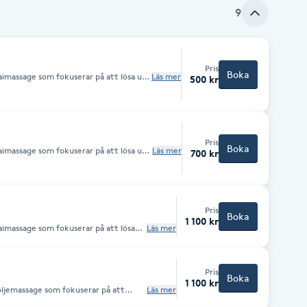
9
Pris
Boka
aimassage som fokuserar på att lösa upp
Läs mer
500 kr
a kroppens rörlighet. Behandlingen
a massagetekniker för en djupgående
Pris
Boka
aimassage som fokuserar på att lösa upp
Läs mer
700 kr
a kroppens rörlighet. Behandlingen
a massagetekniker för en djupgående
Pris
Boka
1 100 kr
aimassage som fokuserar på att lösa
Läs mer
 öka kroppens rörlighet.
hing och olika massagetekniker för
velse.
Pris
Boka
1 100 kr
oljemassage som fokuserar på att
Läs mer
ss och ge en behaglig känsla av