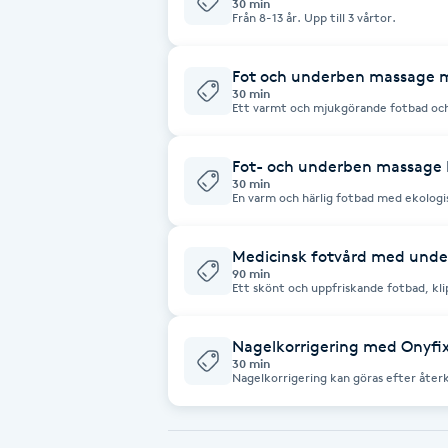
30 min
Cryoterapi
Från 8-13 år. Upp till 3 vårtor.
D
Fot och underben massage 
Damklippning
30 min
Ett varmt och mjukgörande fotbad och därefter en härlig massage som ök
blodcirkulationen så att du känner dig
Dermapen
Fot- och underben massage
30 min
En varm och härlig fotbad med ekologisk
Diamantslipning
massage som ökar blodcirkulationen oc
avkopplad och fridfull.
E
Medicinsk fotvård med und
90 min
Enzympeeling
Ett skönt och uppfriskande fotbad, kli
Omvårdnad av bland annat liktorn, vår
och nageltrång samt mycket mer. Allt 
och cirkulationsökande fot- och unde
Extensions
Nagelkorrigering med Onyfi
30 min
Nagelkorrigering kan göras efter åte
används Onyfix (som är en plastplanta)
Extensions borttagning
tillsammans med nageln. På så sätt rät