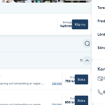
Tor
Fre
Belopp
Köp nu
Valfritt
Lör
Sön
11
Ko
r
Pris
Boka
750 kr
ppning och behandling av naglar.
Läs mer
or, hälsprickor, förhårdnader, och
lutas med en härlig fotmassage.
Pris
Boka
850 kr
ppning och behandling av naglar.
Läs mer