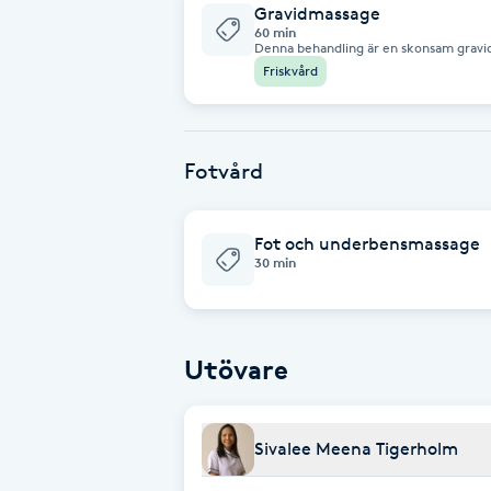
Gravidmassage
Fransk manikyr
60 min
Denna behandling är en skonsam gravi
fokuserar på att minska spänningar, l
Friskvård
av avslappning. Massagen utförs med a
Fransrengöring
skapa en behaglig och trygg behandling
Frekvensterapi
Fotvård
Friskvård
Fot och underbensmassage
30 min
Friskvårdsmassage
Frisör
Utövare
Funktionsanalys
Sivalee Meena Tigerholm
Färgning