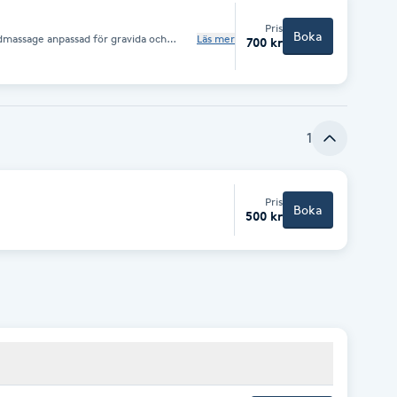
Pris
Boka
dmassage anpassad för gravida och
Läs mer
700 kr
indra trötthet och ge kroppen en stund
npassade tekniker och tryck för att
 utifrån den gravidas behov.
1
Pris
Boka
500 kr