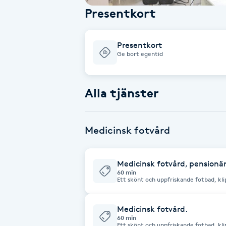
Presentkort
Babylights
Presentkort
Balayage
Ge bort egentid
Bambumassage
Alla tjänster
Barber
Medicinsk fotvård
Barnklippning
BIAB
Medicinsk fotvård, pensionä
60 min
Ett skönt och uppfriskande fotbad, kli
Omvårdnad av bland annat liktorn, vårt
Blowout
nageltrång, samt mycket mer. Allt avs
Medicinsk fotvård.
60 min
Bottenfärg
Ett skönt och uppfriskande fotbad, kli