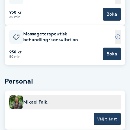
Babylights
950 kr
Boka
60 min
Balayage
Massageterapeutisk
behandling/konsultation
Bambumassage
950 kr
Boka
50 min
Barber
Barnklippning
Personal
BIAB
Mikael Falk,
Blowout
Välj tjänst
Bottenfärg