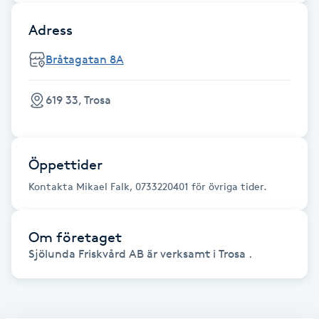
F
Adress
Face framing
Bråtagatan 8A
Faceliftmassage
619 33, Trosa
Fet hårbotten
Öppettider
Fettreducering
Kontakta Mikael Falk, 0733220401 för övriga tider.
Fibromassage
Om företaget
Fillers
Sjölunda Friskvård AB är verksamt i Trosa .
Fotmassage