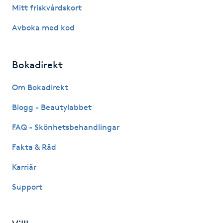
Mitt friskvårdskort
Fransk manikyr
Avboka med kod
Fransrengöring
Bokadirekt
Frekvensterapi
Om Bokadirekt
Friskvård
Blogg - Beautylabbet
Friskvårdsmassage
FAQ - Skönhetsbehandlingar
Fakta & Råd
Frisör
Karriär
Funktionsanalys
Support
Färgning