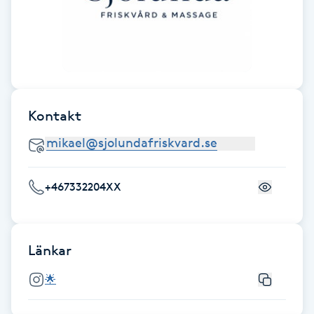
Cryoterapi
D
Damklippning
Dermapen
Kontakt
Diamantslipning
E
+467332204XX
Enzympeeling
Extensions
Länkar
Extensions borttagning
🌟
Eyeliner-tatuering