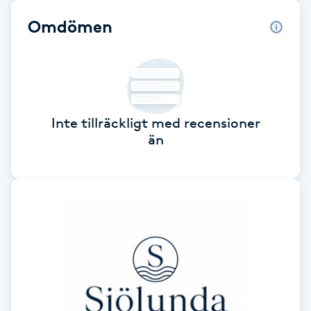
Omdömen
Brynformning
Brynfärgning
Brynplockning
Inte tillräckligt med recensioner
än
Bröllopsuppsättning
C
Celluliter
Coachning
Color correction