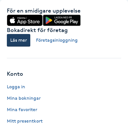
Fotsvamp
För en smidigare upplevelse
Fotvård
Bokadirekt för företag
Fransar
Läs mer
Företagsinloggning
Fransborttagning
Fransfärgning
Konto
Fransförlängning
Logga in
Mina bokningar
Fransförlängning Megavolym
Mina favoriter
Fransförlängning Volym
Mitt presentkort