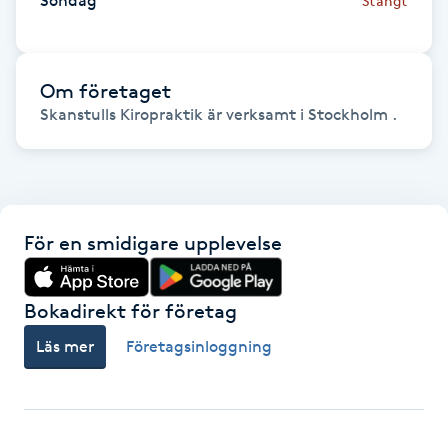
Söndag
Stängt
Föning
G
Om företaget
Gel naglar
Skanstulls Kiropraktik är verksamt i Stockholm .
Gelenaglar
Gellack
För en smidigare upplevelse
Gellack med förstärkning
Bokadirekt för företag
Gravidmassage
Läs mer
Företagsinloggning
Gravidyoga
Gruppträning