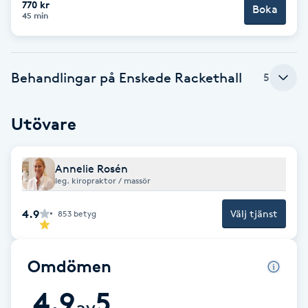
770 kr
Boka
45 min
Brynformning
Brynfärgning
Behandlingar på Enskede Rackethall
5
Brynplockning
Utövare
Bröllopsuppsättning
C
Annelie Rosén
leg. kiropraktor / massör
Celluliter
4.9
Välj tjänst
853
betyg
Coachning
Omdömen
Color correction
4.9
5
av