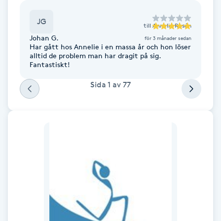
F
JG
till
Annelie Rosén
Face framing
Johan G.
för 3 månader sedan
Har gått hos Annelie i en massa år och hon löser
alltid de problem man har dragit på sig.
Fantastiskt!
Faceliftmassage
Sida
1
av
77
Fet hårbotten
Fettreducering
Fibromassage
Fillers
Fotmassage