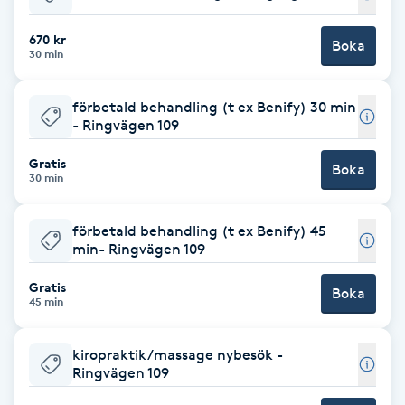
Babylights
670 kr
Boka
30 min
Balayage
förbetald behandling (t ex Benify) 30 min
- Ringvägen 109
Bambumassage
Gratis
Boka
30 min
Barber
förbetald behandling (t ex Benify) 45
Barnklippning
min- Ringvägen 109
BIAB
Gratis
Boka
45 min
Blowout
kiropraktik/massage nybesök -
Ringvägen 109
Bottenfärg