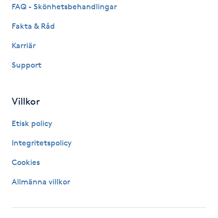
Hot Stone Massage
FAQ - Skönhetsbehandlingar
Fakta & Råd
Hot yoga
Karriär
Hudföryngring
Support
Huduppstramning
Villkor
Hudvård
Etisk policy
Hyaluronsyra
Integritetspolicy
Cookies
Hyperhidros
Allmänna villkor
Hypnos