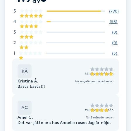
Cryoterapi
D
5
(
790
)
4
(
58
)
Damklippning
3
(
0
)
Dermapen
2
(
0
)
1
(
5
)
Diamantslipning
E
KÅ
till
Annelie Rosén
Enzympeeling
Kristina Å.
för ungefär en månad sedan
Bästa bästa!!!
Extensions
AC
till
Annelie Rosén
Extensions borttagning
Amel C.
för 2 månader sedan
Det var jätte bra hos Annelie rosen Jag är nöjd.
Eyeliner-tatuering