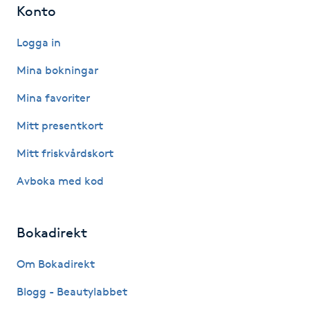
Konto
Gua Sha-massage
Logga in
H
Mina bokningar
Hatha Yoga
Mina favoriter
Headspa
Mitt presentkort
Mitt friskvårdskort
Healing
Avboka med kod
Herrklippning
Bokadirekt
HIFU
Om Bokadirekt
Hollywood Peel
Blogg - Beautylabbet