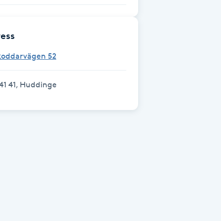
ess
Roddarvägen 52
41 41, Huddinge