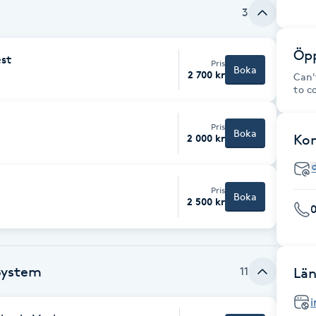
3
Öpp
st
Pris
Boka
2 700 kr
Can'
to c
Pris
Boka
Ko
2 000 kr
Pris
Boka
2 500 kr
 System
11
Län