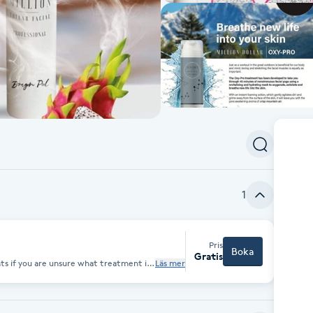
1
Pris
Boka
Gratis
nts if you are unsure what treatment is
Läs mer