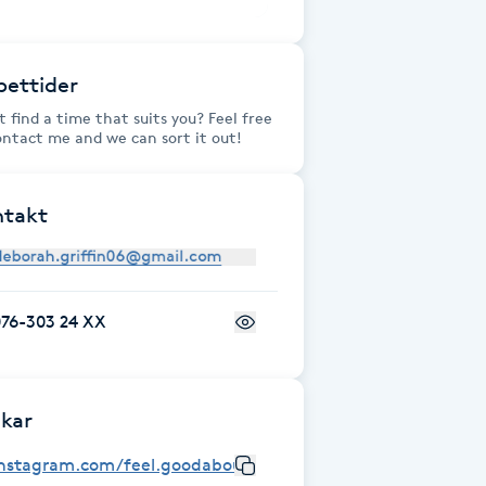
ettider
t find a time that suits you? Feel free
ontact me and we can sort it out!
ntakt
076-303 24 XX
kar
instagram.com/feel.goodaboutyou