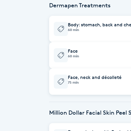
Dermapen Treatments
Babylights
Body: stomach, back and che
Balayage
60 min
Bambumassage
Face
60 min
Barber
Face, neck and décolleté
Barnklippning
75 min
BIAB
Blowout
Million Dollar Facial Skin Peel
Bottenfärg