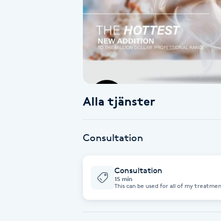
Alternativmedicin
Andningsmassage
Ansiktslyft utan kirurgi
Aromamassage
Alla tjänster
Ashtanga Yoga
Consultation
Ayurveda
Consultation
Ayurvedisk Massage
15 min
This can be used for all of my treatme
best for you.
Ansiktsbehandling djuprengörande
B