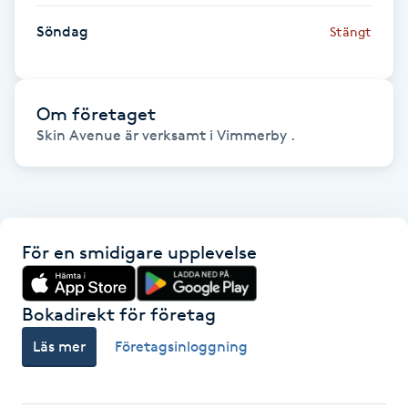
Fransk manikyr
Söndag
Stängt
Fransrengöring
Om företaget
Frekvensterapi
Skin Avenue är verksamt i Vimmerby .
Friskvård
Friskvårdsmassage
För en smidigare upplevelse
Frisör
Bokadirekt för företag
Funktionsanalys
Läs mer
Företagsinloggning
Färgning