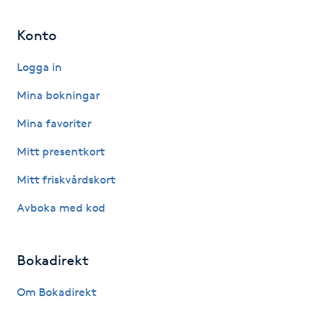
Föning
Konto
G
Logga in
Gel naglar
Mina bokningar
Gelenaglar
Mina favoriter
Gellack
Mitt presentkort
Mitt friskvårdskort
Gellack med förstärkning
Avboka med kod
Gravidmassage
Bokadirekt
Gravidyoga
Om Bokadirekt
Gruppträning