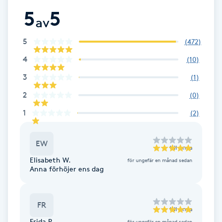
5
5
Brynformning
av
5
(
472
)
Brynfärgning
4
(
10
)
Brynplockning
3
(
1
)
2
(
0
)
Bröllopsuppsättning
1
(
2
)
C
Celluliter
EW
till
Anna
Elisabeth W.
för ungefär en månad sedan
Coachning
Anna förhöjer ens dag
Color correction
FR
till
Anna
Frida R.
för ungefär en månad sedan