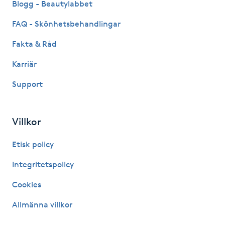
Blogg - Beautylabbet
Gua Sha-massage
FAQ - Skönhetsbehandlingar
H
Fakta & Råd
Hatha Yoga
Karriär
Support
Headspa
Healing
Villkor
Etisk policy
Herrklippning
Integritetspolicy
HIFU
Cookies
Hollywood Peel
Allmänna villkor