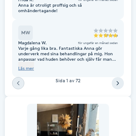
Cryoterapi
Anna är otroligt proffsig och så
omhändertagande!
D
Damklippning
MW
till
Anna
Dermapen
Magdalena W.
för ungefär en månad sedan
Varje gång lika bra. Fantastiska Anna gör
underverk med sina behandlingar på mig. Hon
anpassar vad huden behöver och själv får man
Diamantslipning
en avkopplande stund. Bästa jag börjat med, att
Läs mer
E
gå regelbundet.
Sida
1
av
72
Enzympeeling
Extensions
Extensions borttagning
Eyeliner-tatuering