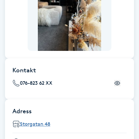
F
Face framing
Faceliftmassage
Fet hårbotten
Kontakt
Fettreducering
076-823 62 XX
Fibromassage
Adress
Fillers
Storgatan 48
Fotmassage