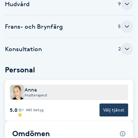
Hudvård
9
Babylights
Frans- och Brynfärg
5
Balayage
Bambumassage
Konsultation
2
Barber
Personal
Barnklippning
Anna
Hudterapeut
BIAB
5.0
Välj tjänst
485
betyg
Blowout
Bottenfärg
Omdömen