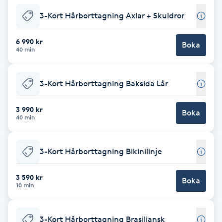
Fransk manikyr
3-Kort Hårborttagning Axlar + Skuldror
Fransrengöring
6 990 kr
Boka
40 min
Frekvensterapi
3-Kort Hårborttagning Baksida Lår
Friskvård
3 990 kr
Boka
40 min
Friskvårdsmassage
Frisör
3-Kort Hårborttagning Bikinilinje
Funktionsanalys
3 590 kr
Boka
10 min
Färgning
3-Kort Hårborttagning Brasiliansk