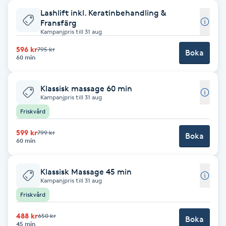
Lashlift inkl. Keratinbehandling &
Babylights
Fransfärg
Kampanjpris till 31 aug
Balayage
596 kr
795 kr
Boka
60 min
Bambumassage
Klassisk massage 60 min
Kampanjpris till 31 aug
Barber
Friskvård
Barnklippning
599 kr
799 kr
Boka
60 min
BIAB
Klassisk Massage 45 min
Kampanjpris till 31 aug
Blowout
Friskvård
Bottenfärg
488 kr
650 kr
Boka
45 min