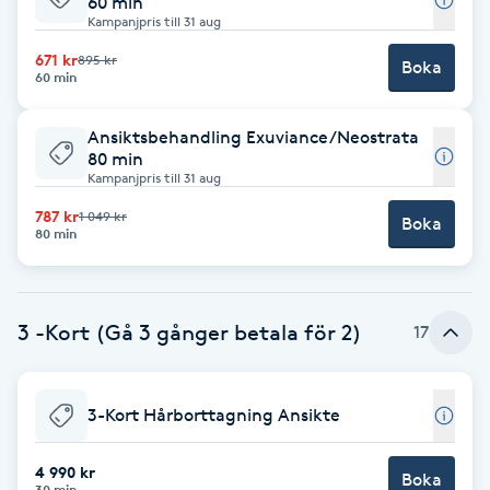
60 min
Kampanjpris till 31 aug
F
671 kr
895 kr
Boka
60 min
Face framing
Ansiktsbehandling Exuviance/Neostrata
Faceliftmassage
80 min
Kampanjpris till 31 aug
Fet hårbotten
787 kr
1 049 kr
Boka
80 min
Fettreducering
Fibromassage
3 -Kort (Gå 3 gånger betala för 2)
17
Fillers
3-Kort Hårborttagning Ansikte
Fotmassage
4 990 kr
Boka
30 min