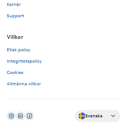
Reiki
Karriär
Support
Reikihealing
Reiki massage
Villkor
Restorative Yoga
Etisk policy
Integritetspolicy
Rosacea
Cookies
Rosenmetoden
Allmänna villkor
Ryggmassage
S
Svenska
Samtalsterapi