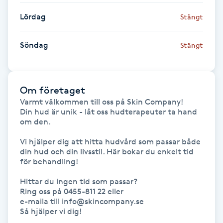
Lördag
Stängt
Paraffinbehandling
Söndag
Stängt
Pedikyr
Pensionärklippning
Om företaget
Permanent
Varmt välkommen till oss på Skin Company! 

Din hud är unik - låt oss hudterapeuter ta hand 
om den. 

Permanent hårborttagning
Vi hjälper dig att hitta hudvård som passar både 
din hud och din livsstil. Här bokar du enkelt tid 
Permanent ögonbrynsmakeup
för behandling! 

Hittar du ingen tid som passar? 

Personal shopper
Ring oss på 0455-811 22 eller 

e-maila till info@skincompany.se 

Så hjälper vi dig!

Personlig tränare