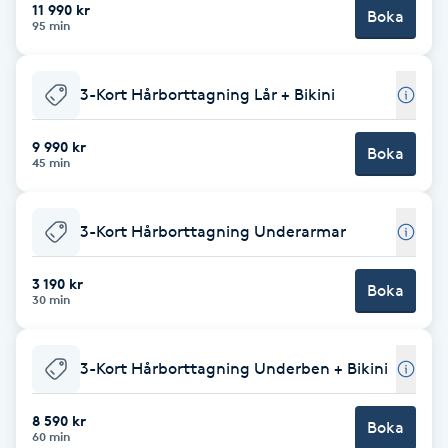
11 990 kr
Boka
95 min
Gua Sha-massage
H
3-Kort Hårborttagning Lår + Bikini
Hatha Yoga
9 990 kr
Boka
45 min
Headspa
3-Kort Hårborttagning Underarmar
Healing
3 190 kr
Boka
Herrklippning
30 min
HIFU
3-Kort Hårborttagning Underben + Bikini
Hollywood Peel
8 590 kr
Boka
60 min