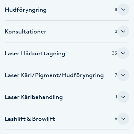
Hudföryngring
8
IPL hårborttagning
IR-massage
Konsultationer
2
J
Japansk massage
Laser Hårborttagning
35
K
Laser Kärl/Pigment/Hudföryngring
7
K18
Katun fransar
Laser Kärlbehandling
1
Kemisk peeling
Lashlift & Browlift
6
Keratinbehandling