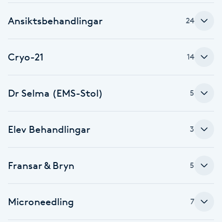
Hårborttagning
Ansiktsbehandlingar
24
Hårbottenbehandling
Cryo-21
14
Hårförlängning
Hårvård
Dr Selma (EMS-Stol)
5
Hälsa
Elev Behandlingar
3
Hälsprickor
I
Fransar & Bryn
5
Idrottsmassage
Microneedling
7
IPL