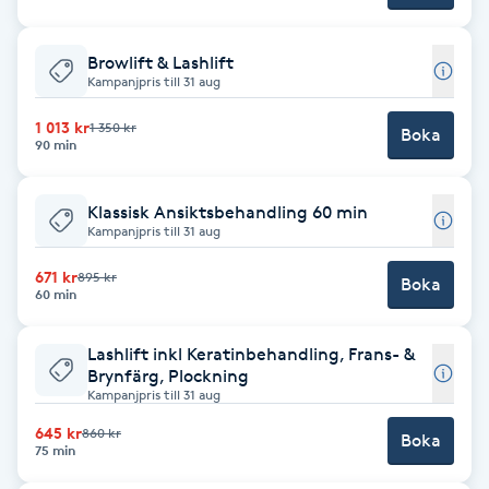
Brynformning
Browlift & Lashlift
Kampanjpris till 31 aug
Brynfärgning
1 013 kr
1 350 kr
Boka
90 min
Brynplockning
Klassisk Ansiktsbehandling 60 min
Bröllopsuppsättning
Kampanjpris till 31 aug
C
671 kr
895 kr
Boka
60 min
Celluliter
Lashlift inkl Keratinbehandling, Frans- &
Coachning
Brynfärg, Plockning
Kampanjpris till 31 aug
Color correction
645 kr
860 kr
Boka
75 min