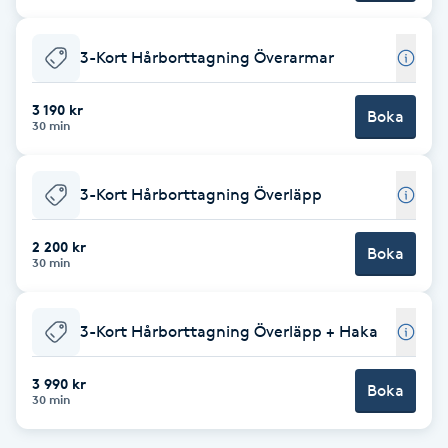
Hot Stone Massage
3-Kort Hårborttagning Överarmar
Hot yoga
3 190 kr
Boka
Hudföryngring
30 min
Huduppstramning
3-Kort Hårborttagning Överläpp
Hudvård
2 200 kr
Boka
30 min
Hyaluronsyra
3-Kort Hårborttagning Överläpp + Haka
Hyperhidros
3 990 kr
Boka
30 min
Hypnos