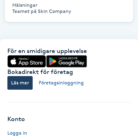
Hälsningar 

Picolaser
Teamet på Skin Company
Piercing
Pigmentbehandling
För en smidigare upplevelse
Pigmentfläckar
Bokadirekt för företag
Plastikkirurgi
Läs mer
Företagsinloggning
Powder brows
Power Yoga
Konto
PRP (Platelet Rich Plasma)
Logga in