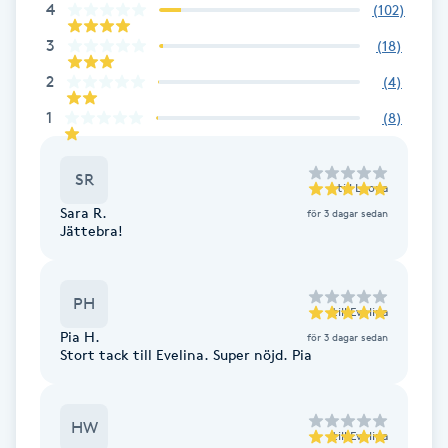
4
(
102
)
Megavolymfransar
3
(
18
)
Melasma
2
(
4
)
1
(
8
)
Mesoterapi
SR
MicroPen
till
Leona
Sara R.
för 3 dagar sedan
Jättebra!
Microshading
Mixfransar
PH
till
Evelina
N
Pia H.
för 3 dagar sedan
Stort tack till Evelina. Super nöjd. Pia
Nagelförlängning
HW
Nagelförlängning akryl
till
Evelina