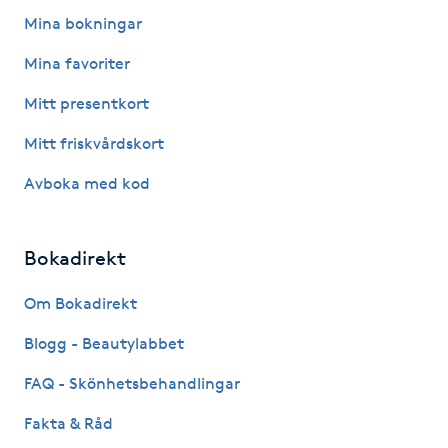
Mina bokningar
PRX-T33
Mina favoriter
Psoriasis
Mitt presentkort
Mitt friskvårdskort
PT
R
Avboka med kod
Radiofrekvens
Bokadirekt
Rakning
Om Bokadirekt
Reflexologi
Blogg - Beautylabbet
FAQ - Skönhetsbehandlingar
Regndroppsmassage
Fakta & Råd