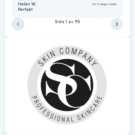
Helén W.
för 4 dagar sedan
Perfekt
Nagelförlängning gelé
Sida
1
av
95
Nagelförlängning glasfiber
Nagelförlängning silke
Nagelförstärkning
Nagelklippning
Nagelsvamp
Nageltrång
Nagelvård