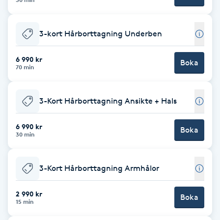
Fotsvamp
3-kort Hårborttagning Underben
Fotvård
6 990 kr
Boka
Fransar
70 min
Fransborttagning
3-Kort Hårborttagning Ansikte + Hals
Fransfärgning
6 990 kr
Boka
30 min
Fransförlängning
3-Kort Hårborttagning Armhålor
Fransförlängning Megavolym
2 990 kr
Boka
Fransförlängning Volym
15 min