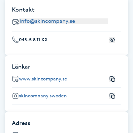
Kontakt
Naglar borttagning
Naglar reparation
045-5 8 11 XX
Naprapati
Navelpiercing
Länkar
www.skincompany.se
NBE-massage
skincompany.sweden
Ny frisyr
O
Olaplex
Adress