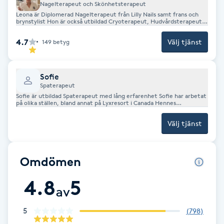
hudtyp, behov och mål, med stort fokus på trygghet, komfort och
Nagelterapeut och Skönhetsterapeut
långsiktiga resultat. Här möts du av ett personligt bemötande, hög
M
Leona är Diplomerad Nagelterapeut från Lilly Nails samt frans och
servicenivå och en professionell helhetsupplevelse där du som kund
brynstylist Hon är också utbildad Cryoterapeut, Hudvårdsterapeut
alltid står i centrum. Välkommen till en trygg, resultatinriktad och
samt inom Carbonlaser / Hollywoodpeeling
professionell behandling hos Melicia.
Makeup
4.7
Välj tjänst
149
betyg
Manikyr & Pedikyr
Sofie
Spaterapeut
Massage
Sofie är utbildad Spaterapeut med lång erfarenhet Sofie har arbetat
på olika ställen, bland annat på Lyxresort i Canada Hennes
specialområden är massage och ansiktsbehandlingar Hon sätter dig
som kund i fokus Välkommen att boka en tid
Medial vägledning
Välj tjänst
Medicinsk massage
Omdömen
Meditation
4.8
5
av
Medium
5
(
798
)