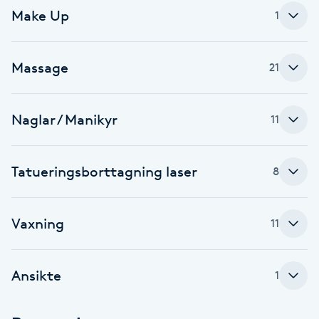
Make Up
1
Kinesiologi
Kinesisk medicin
Massage
21
Kiropraktik
Naglar / Manikyr
11
Klangmassage
Tatueringsborttagning laser
8
Klippning
Klippning & Slingor
Vaxning
11
Klippning ungdom
Ansikte
1
Koppningsmassage