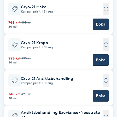
Cryoterapi
Cryo-21 Haka
D
Kampanjpris till 31 aug
Damklippning
748 kr
1 495 kr
Boka
30 min
Dermapen
Cryo-21 Kropp
Kampanjpris till 31 aug
Diamantslipning
998 kr
1 995 kr
E
Boka
40 min
Enzympeeling
Cryo-21 Ansiktsbehandling
Kampanjpris till 31 aug
Extensions
748 kr
1 495 kr
Boka
30 min
Extensions borttagning
Ansiktsbehandling Exuviance/Neostrata
Eyeliner-tatuering