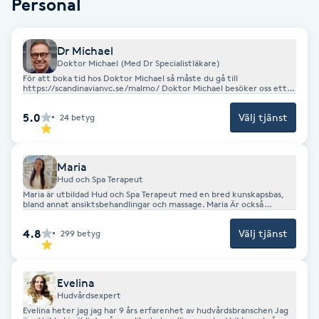
Personal
Kosmetisk tatuering
Dr Michael
Kostrådgivning
Doktor Michael (Med Dr Specialistläkare)
För att boka tid hos Doktor Michael så måste du gå till
https://scandinavianvc.se/malmo/ Doktor Michael besöker oss ett
par gånger i månaden och utför konsultationer. Vid frågor tveka
Kroppsinpackning
inte att höra av dig till Salongen. (Åderbråckskonsultation hos läkare
5.0
Välj tjänst
24
betyg
tar cirka 30 minuter och kostar 300 kr)
Kroppspeeling
Maria
Käkledsbehandling
Hud och Spa Terapeut
Maria är utbildad Hud och Spa Terapeut med en bred kunskapsbas,
bland annat ansiktsbehandlingar och massage. Maria Är också
utbildad laserterapeut Hos Maria känner du dig trygg och
Kärlbehandling
välkommen
4.8
Välj tjänst
299
betyg
L
Laserbehandling
Evelina
Hudvårdsexpert
Evelina heter jag jag har 9 års erfarenhet av hudvårdsbranschen Jag
Lashlift Keratin