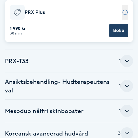
Babylights
PRX Plus
Balayage
1 990 kr
Boka
30 min
Bambumassage
PRX-T33
1
Barber
Barnklippning
Ansiktsbehandling- Hudterapeutens
1
val
BIAB
Mesoduo nålfri skinbooster
1
Blowout
Bottenfärg
Koreansk avancerad hudvård
3