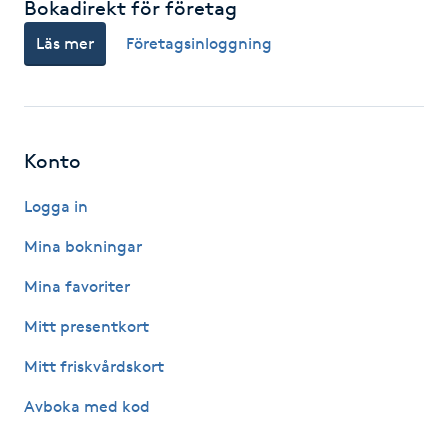
Bokadirekt för företag
Hårborttagning
Läs mer
Företagsinloggning
Hårbottenbehandling
Hårförlängning
Konto
Hårvård
Logga in
Hälsa
Mina bokningar
Mina favoriter
Hälsprickor
I
Mitt presentkort
Mitt friskvårdskort
Idrottsmassage
Avboka med kod
IPL