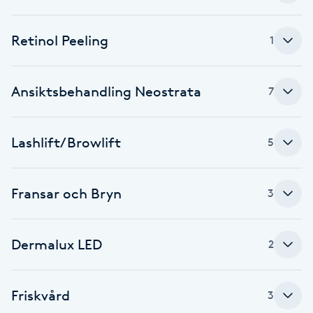
Brynformning
Retinol Peeling
1
Brynfärgning
Ansiktsbehandling Neostrata
7
Brynplockning
Lashlift/Browlift
5
Bröllopsuppsättning
C
Fransar och Bryn
3
Celluliter
Coachning
Dermalux LED
2
Color correction
Friskvård
3