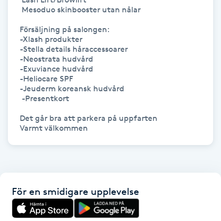
Hot Stone Massage
 Mesoduo skinbooster utan nålar

Försäljning på salongen:

Hot yoga
-Xlash produkter 

-Stella details håraccessoarer

-Neostrata hudvård

Hudföryngring
-Exuviance hudvård

-Heliocare SPF

-Jeuderm koreansk hudvård

Huduppstramning
 -Presentkort 

Hudvård
Det går bra att parkera på uppfarten 

Varmt välkommen
Hyaluronsyra
Hyperhidros
För en smidigare upplevelse
Hypnos