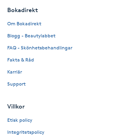
Bokadirekt
IPL hårborttagning
Om Bokadirekt
IR-massage
Blogg - Beautylabbet
J
FAQ - Skönhetsbehandlingar
Japansk massage
Fakta & Råd
K
Karriär
K18
Support
Katun fransar
Villkor
Kemisk peeling
Etisk policy
Keratinbehandling
Integritetspolicy