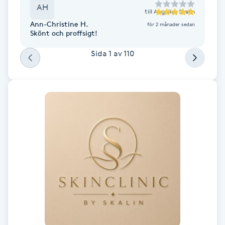
AH
Fotsvamp
till
Angelica Skalin
Ann-Christine H.
för 2 månader sedan
Skönt och proffsigt!
Fotvård
Sida
1
av
110
Fransar
Fransborttagning
Fransfärgning
Fransförlängning
Fransförlängning Megavolym
Fransförlängning Volym