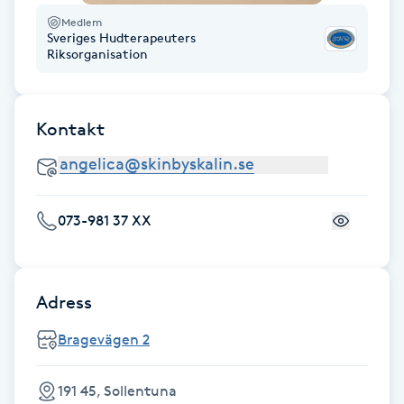
Fransk manikyr
Medlem
Sveriges Hudterapeuters
Riksorganisation
Fransrengöring
Frekvensterapi
Kontakt
Friskvård
Friskvårdsmassage
073-981 37 XX
Frisör
Adress
Funktionsanalys
Bragevägen 2
Färgning
191 45, Sollentuna