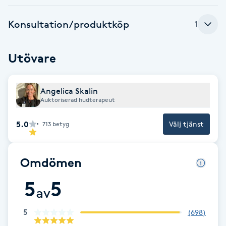
Cryoterapi
D
Konsultation/produktköp
1
Damklippning
Utövare
Dermapen
Angelica Skalin
Diamantslipning
Auktoriserad hudterapeut
E
5.0
Välj tjänst
713
betyg
Enzympeeling
Omdömen
Extensions
5
5
av
Extensions borttagning
5
(
698
)
Eyeliner-tatuering