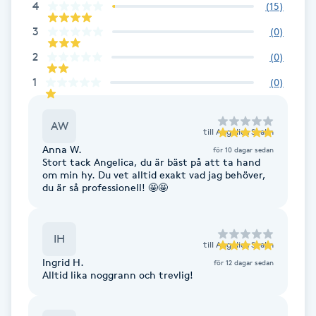
4
(
15
)
F
3
(
0
)
Face framing
2
(
0
)
1
(
0
)
Faceliftmassage
AW
Fet hårbotten
till
Angelica Skalin
Anna W.
för 10 dagar sedan
Stort tack Angelica, du är bäst på att ta hand
Fettreducering
om min hy. Du vet alltid exakt vad jag behöver,
du är så professionell! 🤩🤩
Fibromassage
IH
till
Angelica Skalin
Fillers
Ingrid H.
för 12 dagar sedan
Alltid lika noggrann och trevlig!
Fotmassage