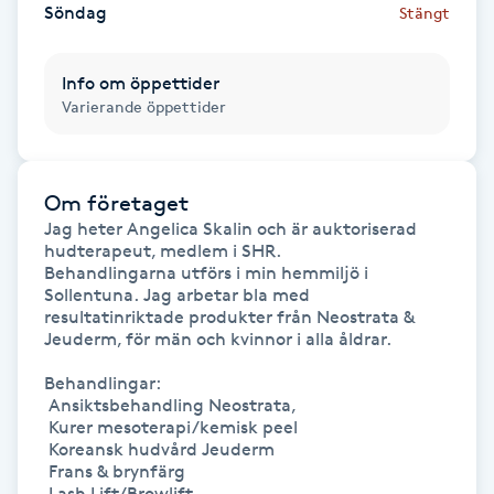
Söndag
Stängt
Gua Sha-massage
Info om öppettider
H
Varierande öppettider
Hatha Yoga
Headspa
Om företaget
Jag heter Angelica Skalin och är auktoriserad 
hudterapeut, medlem i SHR. 

Healing
Behandlingarna utförs i min hemmiljö i 
Sollentuna. Jag arbetar bla med 
resultatinriktade produkter från Neostrata & 
Herrklippning
Jeuderm, för män och kvinnor i alla åldrar. 

Behandlingar:

HIFU
 Ansiktsbehandling Neostrata,

 Kurer mesoterapi/kemisk peel

Hollywood Peel
 Koreansk hudvård Jeuderm

 Frans & brynfärg

 Lash Lift/Browlift
