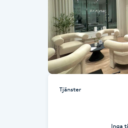
Alternativmedicin
Andningsmassage
Ansiktslyft utan kirurgi
Aromamassage
Ashtanga Yoga
Ayurveda
Tjänster
Ayurvedisk Massage
Ansiktsbehandling djuprengörande
Inga t
B