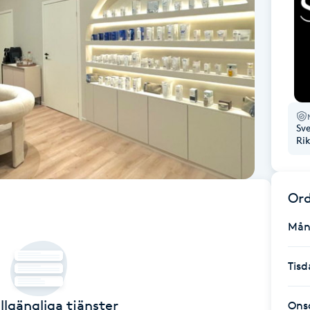
Sv
Ri
Ord
Mån
Tisd
illgängliga tjänster
Ons