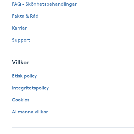
FAQ - Skönhetsbehandlingar
Fransk manikyr
Fakta & Råd
Fransrengöring
Karriär
Support
Frekvensterapi
Friskvård
Villkor
Friskvårdsmassage
Etisk policy
Integritetspolicy
Frisör
Cookies
Funktionsanalys
Allmänna villkor
Färgning