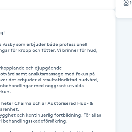
1
! 

s Väsby som erbjuder både professionell 
ar för kropp och fötter. Vi brinner för hud, 
avkopplande och djupgående 
fotvård samt ansiktsmassage med fokus på 
ver det erbjuder vi resultatinriktad hudvård, 
ynbehandlingar med noggrant utvalda 
ken.

n heter Chaima och är Auktoriserad Hud- & 
renhet. 

trygghet och kontinuerlig fortbildning. För allas 
i behandlingsskadeförsäkring.
