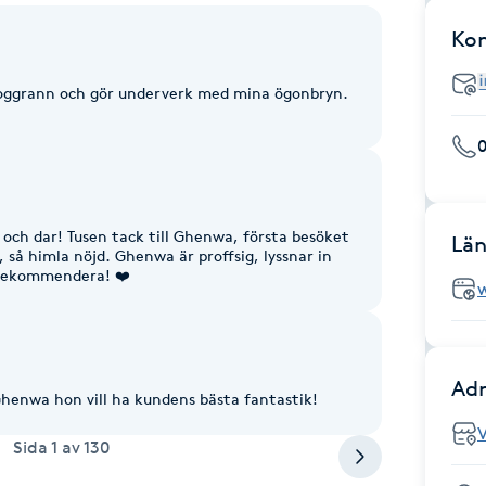
Ko
noggrann och gör underverk med mina ögonbryn.
0
 och dar! Tusen tack till Ghenwa, första besöket
Län
, så himla nöjd. Ghenwa är proffsig, lyssnar in
 rekommendera! ❤️
Adr
henwa hon vill ha kundens bästa fantastik!
Sida
1
av
130