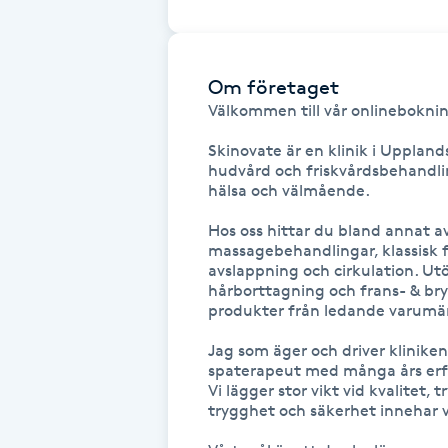
Cryoterapi
D
Om företaget
Damklippning
Välkommen till vår onlinebokning
Dermapen
Skinovate är en klinik i Uppland
hudvård och friskvårdsbehandling
hälsa och välmående.

Diamantslipning
Hos oss hittar du bland annat 
E
massagebehandlingar, klassisk 
avslappning och cirkulation. Utö
Enzympeeling
hårborttagning och frans- & br
produkter från ledande varumär
Extensions
Jag som äger och driver klinike
spaterapeut med många års erfa
Vi lägger stor vikt vid kvalitet, 
Extensions borttagning
trygghet och säkerhet innehar v