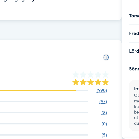
Tor
Fre
Lör
Sön
In
(
990
)
Ob
me
(
97
)
ka
be
(
8
)
ut
du
(
0
)
(
5
)