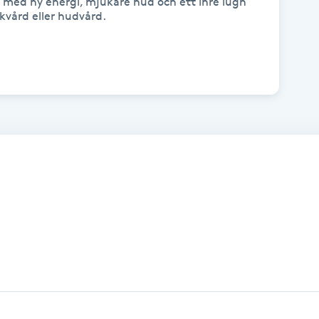
s med ny energi, mjukare hud och ett inre lugn 
vård eller hudvård.
