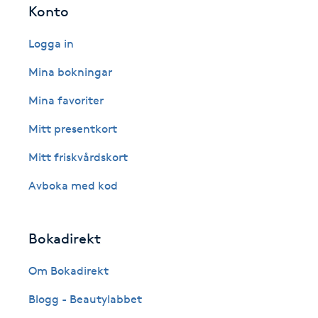
Konto
Fotsvamp
Logga in
Fotvård
Mina bokningar
Fransar
Mina favoriter
Mitt presentkort
Fransborttagning
Mitt friskvårdskort
Fransfärgning
Avboka med kod
Fransförlängning
Bokadirekt
Fransförlängning Megavolym
Om Bokadirekt
Fransförlängning Volym
Blogg - Beautylabbet