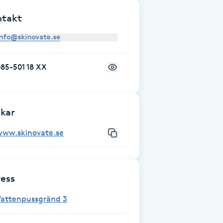
ntakt
85-501 18 XX
kar
www.skinovate.se
ess
Vattenpussgränd 3