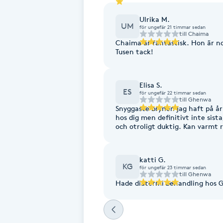
Ulrika M.
Brynformning
UM
för ungefär 21 timmar sedan
till
Chaima
Chaima är fantastisk. Hon är 
Brynfärgning
Tusen tack!
Brynplockning
Elisa S.
ES
för ungefär 22 timmar sedan
till
Ghenwa
Bröllopsuppsättning
Snyggaste brynen jag haft på år
hos dig men definitivt inte sista
C
och otroligt duktig. Kan varmt
Celluliter
katti G.
KG
för ungefär 23 timmar sedan
Coachning
till
Ghenwa
Hade diatermi behandling hos G
Color correction