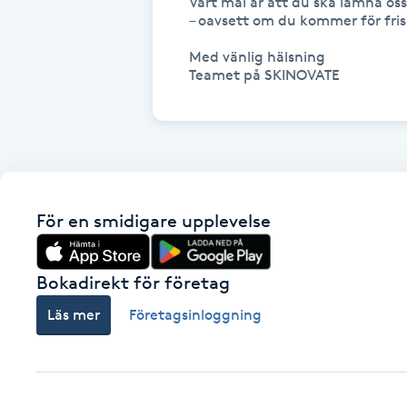
Vårt mål är att du ska lämna os
Eyeliner-tatuering
– oavsett om du kommer för frisk
F
Med vänlig hälsning

Teamet på SKINOVATE
Face framing
Faceliftmassage
Fet hårbotten
För en smidigare upplevelse
Fettreducering
Fibromassage
Bokadirekt för företag
Läs mer
Företagsinloggning
Fillers
Fotmassage