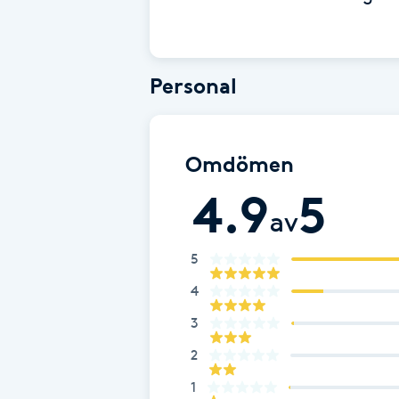
Babylights
Personal
Balayage
Bambumassage
Omdömen
Barber
4.9
5
av
Barnklippning
5
BIAB
4
3
Blowout
2
1
Bottenfärg