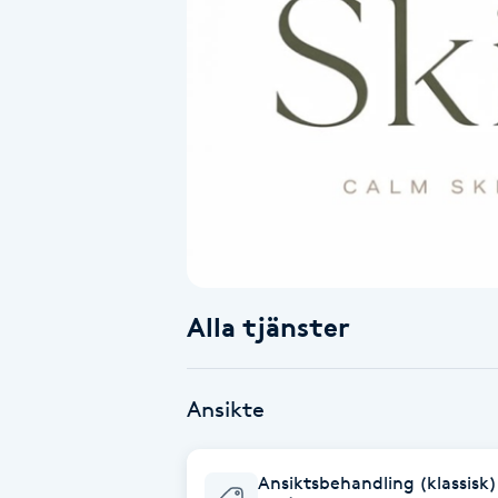
Alternativmedicin
Andningsmassage
Ansiktslyft utan kirurgi
Aromamassage
Ashtanga Yoga
Alla tjänster
Ayurveda
Ayurvedisk Massage
Ansikte
Ansiktsbehandling djuprengörande
Ansiktsbehandling (klassisk)
B