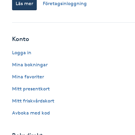
Läs mer
Företagsinloggning
Fotsvamp
Fotvård
Konto
Fransar
Logga in
Fransborttagning
Mina bokningar
Fransfärgning
Mina favoriter
Mitt presentkort
Fransförlängning
Mitt friskvårdskort
Fransförlängning Megavolym
Avboka med kod
Fransförlängning Volym