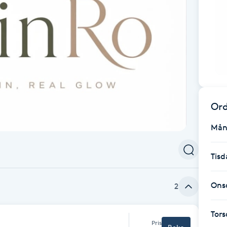
Ord
Mån
Tisd
Ons
2
Tor
Pris