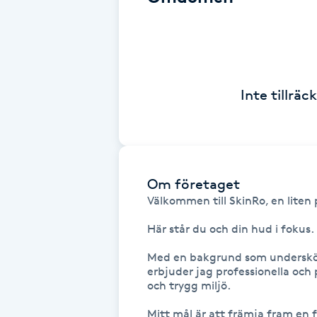
Cryoterapi
D
Damklippning
Inte tillrä
Dermapen
Diamantslipning
E
Om företaget
Välkommen till SkinRo, en liten p
Enzympeeling
Här står du och din hud i fokus. 

Extensions
Med en bakgrund som undersköte
erbjuder jag professionella och 
Extensions borttagning
och trygg miljö. 

Mitt mål är att främja fram en f