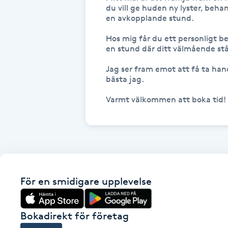
Eyeliner-tatuering
du vill ge huden ny lyster, beha
en avkopplande stund.

F
Hos mig får du ett personligt 
Face framing
en stund där ditt välmående står
Jag ser fram emot att få ta han
Faceliftmassage
bästa jag. 

Varmt välkommen att boka tid!
Fet hårbotten
Fettreducering
Fibromassage
För en smidigare upplevelse
Fillers
Fotmassage
Bokadirekt för företag