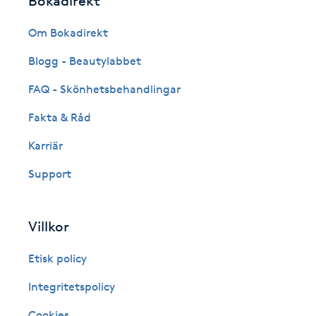
Bokadirekt
Fransk manikyr
Om Bokadirekt
Fransrengöring
Blogg - Beautylabbet
FAQ - Skönhetsbehandlingar
Frekvensterapi
Fakta & Råd
Friskvård
Karriär
Support
Friskvårdsmassage
Frisör
Villkor
Funktionsanalys
Etisk policy
Integritetspolicy
Färgning
Cookies