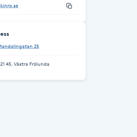
kinro.se
ess
Mandolingatan 25
21 45, Västra Frölunda