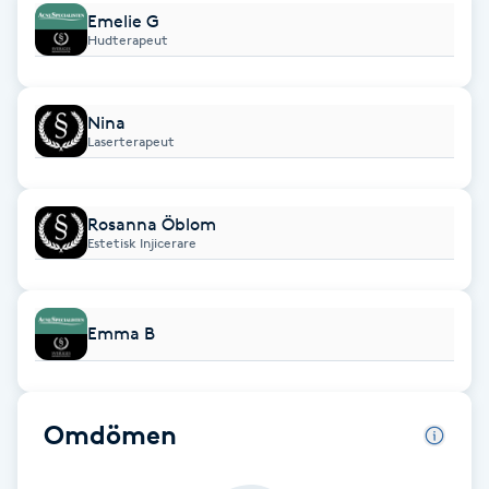
Cryoterapi
Emelie G
D
Hudterapeut
Damklippning
Nina
Laserterapeut
Dermapen
Diamantslipning
Rosanna Öblom
Estetisk Injicerare
E
Enzympeeling
Emma B
Extensions
Extensions borttagning
Omdömen
Eyeliner-tatuering