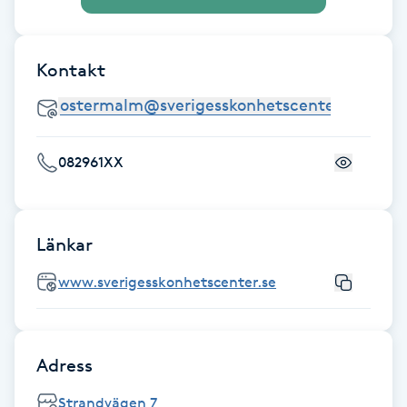
Fotsvamp
Kontakt
Fotvård
Fransar
082961XX
Fransborttagning
Fransfärgning
Länkar
Fransförlängning
www.sverigesskonhetscenter.se
Fransförlängning Megavolym
Adress
Fransförlängning Volym
Strandvägen 7