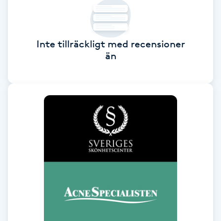
F
Face framing
Inte tillräckligt med recensioner
än
Faceliftmassage
Fet hårbotten
Fettreducering
Fibromassage
Fillers
Fotmassage