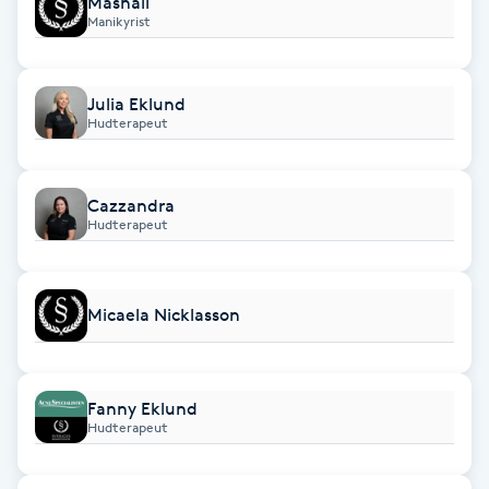
Mashall
Manikyrist
Brynformning
Brynfärgning
Julia Eklund
Hudterapeut
Brynplockning
Cazzandra
Bröllopsuppsättning
Hudterapeut
C
Celluliter
Micaela Nicklasson
Coachning
Fanny Eklund
Hudterapeut
Color correction