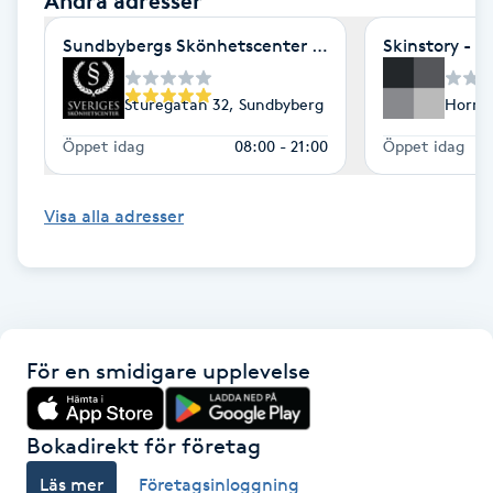
Andra adresser
Hårborttagning
Sundbybergs Skönhetscenter - Frisör
Skinstory - 
Hårbottenbehandling
Sturegatan 32, Sundbyberg
Horns
Hårförlängning
Öppet idag
08:00 - 21:00
Öppet idag
Hårvård
Visa alla adresser
Hälsa
Hälsprickor
I
För en smidigare upplevelse
Idrottsmassage
Bokadirekt för företag
IPL
Läs mer
Företagsinloggning