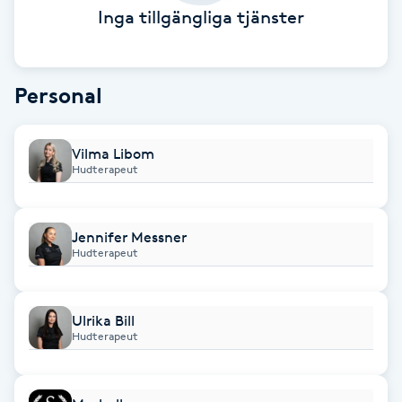
Inga tillgängliga tjänster
Babylights
Balayage
Personal
Bambumassage
Vilma Libom
Hudterapeut
Barber
Barnklippning
Jennifer Messner
Hudterapeut
BIAB
Ulrika Bill
Blowout
Hudterapeut
Bottenfärg