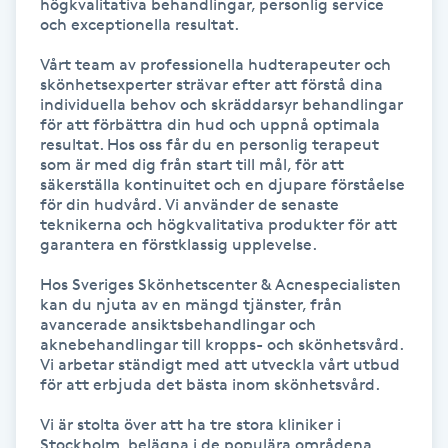
högkvalitativa behandlingar, personlig service 
och exceptionella resultat.

Gua Sha-massage
Vårt team av professionella hudterapeuter och 
H
skönhetsexperter strävar efter att förstå dina 
individuella behov och skräddarsyr behandlingar 
Hatha Yoga
för att förbättra din hud och uppnå optimala 
resultat. Hos oss får du en personlig terapeut 
som är med dig från start till mål, för att 
Headspa
säkerställa kontinuitet och en djupare förståelse 
för din hudvård. Vi använder de senaste 
teknikerna och högkvalitativa produkter för att 
Healing
garantera en förstklassig upplevelse.

Hos Sveriges Skönhetscenter & Acnespecialisten 
Herrklippning
kan du njuta av en mängd tjänster, från 
avancerade ansiktsbehandlingar och 
aknebehandlingar till kropps- och skönhetsvård. 
HIFU
Vi arbetar ständigt med att utveckla vårt utbud 
för att erbjuda det bästa inom skönhetsvård.

Hollywood Peel
Vi är stolta över att ha tre stora kliniker i 
Stockholm, belägna i de populära områdena 