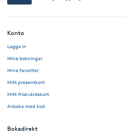
IPL hårborttagning
IR-massage
Konto
J
Logga in
Japansk massage
Mina bokningar
K
Mina favoriter
K18
Mitt presentkort
Katun fransar
Mitt friskvårdskort
Avboka med kod
Kemisk peeling
Keratinbehandling
Bokadirekt