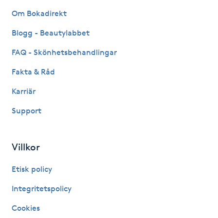
Om Bokadirekt
Kinesiologi
Blogg - Beautylabbet
Kinesisk medicin
FAQ - Skönhetsbehandlingar
Kiropraktik
Fakta & Råd
Karriär
Klangmassage
Support
Klippning
Villkor
Klippning & Slingor
Etisk policy
Klippning ungdom
Integritetspolicy
Koppningsmassage
Cookies