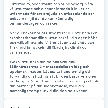
Hot Stone Massage
Östermalm, Södermalm och Sundbyberg. Våra 
välutrustade och elegant inredda kliniker är 
utformade för att erbjuda en avkopplande och 
Hot yoga
bekväm miljö där du kan känna dig 
omhändertagen och säker.

Hudföryngring
När du bokar hos oss, investerar du inte bara i en 
skönhetsbehandling, utan också i din egen hälsa 
och välbefinnande. Vi tror att en strålande och 
Huduppstramning
frisk hud är nyckeln till ökad självkänsla och 
välmående.

Hudvård
Tveka inte, boka din tid hos Sveriges 
Skönhetscenter & Acnespecialisten idag och 
Hyaluronsyra
upplev skillnaden. Låt oss ta hand om dig och 
förvandla din hud för att bli den bästa versionen 
av dig själv. Vi ser fram emot att möta dig och bli 
Hyperhidros
din partner på din skönhetsresa, med din 
personliga terapeut vid din sida hela vägen.
Hypnos