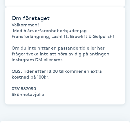
Gua Sha-massage
Om företaget
H
Välkommen!

 Med 6 års erfarenhet erbjuder jag 
Hatha Yoga
Fransförlängning, Lashlift, Browlift & Gelpolish!

Om du inte hittar en passande tid eller har 
Headspa
frågor tveka inte att höra av dig på antingen 
instagram DM eller sms.

Healing
OBS. Tider efter 18.00 tillkommer en extra 
kostnad på 100kr!

Herrklippning
0761887050

Skönhetavjulia 
HIFU
Hollywood Peel