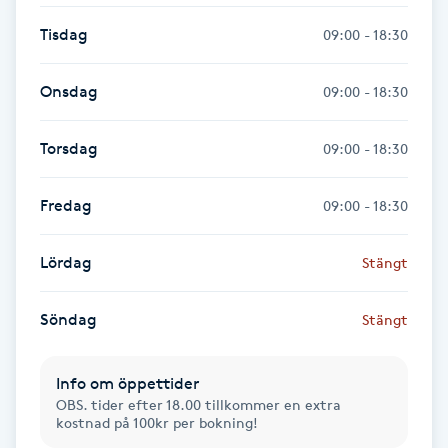
Föning
Tisdag
09:00 - 18:30
G
Onsdag
09:00 - 18:30
Gel naglar
Torsdag
09:00 - 18:30
Gelenaglar
Fredag
09:00 - 18:30
Gellack
Lördag
Stängt
Gellack med förstärkning
Söndag
Stängt
Gravidmassage
Gravidyoga
Info om öppettider
OBS. tider efter 18.00 tillkommer en extra
kostnad på 100kr per bokning!
Gruppträning