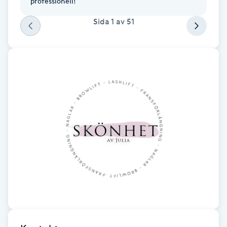
professionell!
Fotsvamp
Sida
1
av
51
Fotvård
Fransar
Fransborttagning
Fransfärgning
Fransförlängning
Fransförlängning Megavolym
Fransförlängning Volym