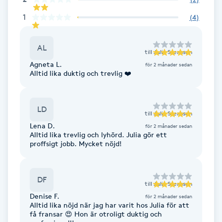
F
1
(
4
)
Face framing
AL
till
Julia Svensson
Agneta L.
Faceliftmassage
för 2 månader sedan
Alltid lika duktig och trevlig ❤️
Fet hårbotten
LD
till
Julia Svensson
Fettreducering
Lena D.
för 2 månader sedan
Alltid lika trevlig och lyhörd. Julia gör ett
proffsigt jobb. Mycket nöjd!
Fibromassage
Fillers
DF
till
Julia Svensson
Denise F.
för 2 månader sedan
Fotmassage
Alltid lika nöjd när jag har varit hos Julia för att
få fransar 😍 Hon är otroligt duktig och