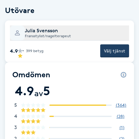
Cryoterapi
Utövare
D
Damklippning
Julia Svensson
Fransstylist/nagelterapeut
Dermapen
4.9
Välj tjänst
399
betyg
Diamantslipning
E
Omdömen
Enzympeeling
4.9
5
av
Extensions
5
(
364
)
4
(
28
)
Extensions borttagning
3
(
1
)
Eyeliner-tatuering
2
(
2
)