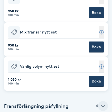
Babylights
950 kr
Boka
100 min
Balayage
Mix fransar nytt set
Bambumassage
950 kr
Boka
100 min
Barber
Barnklippning
Vanlig volym nytt set
BIAB
1 050 kr
Boka
100 min
Blowout
Fransförlängning påfyllning
4
Bottenfärg