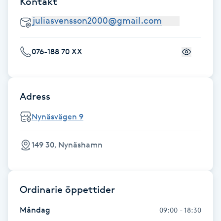
Kontakt
Fransk manikyr
Fransrengöring
076-188 70 XX
Frekvensterapi
Friskvård
Adress
Nynäsvägen 9
Friskvårdsmassage
149 30, Nynäshamn
Frisör
Funktionsanalys
Ordinarie öppettider
Färgning
Måndag
09:00 - 18:30