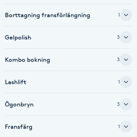
Brynformning
Borttagning fransförlängning
1
Brynfärgning
Gelpolish
3
Brynplockning
Kombo bokning
3
Bröllopsuppsättning
C
Lashlift
1
Celluliter
Ögonbryn
Coachning
3
Color correction
Fransfärg
1