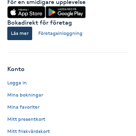
För en smidigare upplevelse
Hot Stone Massage
Hot yoga
Bokadirekt för företag
Läs mer
Företagsinloggning
Hudföryngring
Huduppstramning
Konto
Hudvård
Logga in
Hyaluronsyra
Mina bokningar
Hyperhidros
Mina favoriter
Mitt presentkort
Hypnos
Mitt friskvårdskort