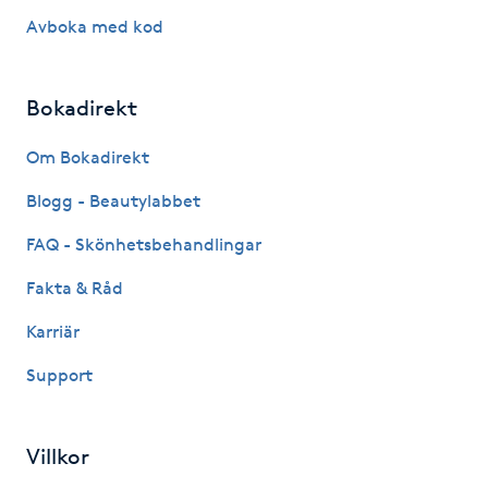
Hårborttagning
Avboka med kod
Hårbottenbehandling
Bokadirekt
Hårförlängning
Om Bokadirekt
Hårvård
Blogg - Beautylabbet
FAQ - Skönhetsbehandlingar
Hälsa
Fakta & Råd
Hälsprickor
Karriär
I
Support
Idrottsmassage
Villkor
IPL