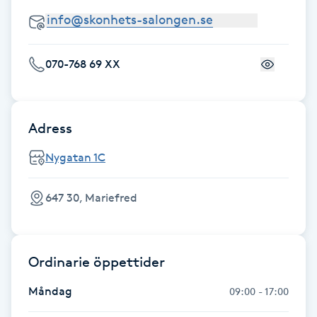
Hot Stone Massage
Hot yoga
070-768 69 XX
Hudföryngring
Adress
Huduppstramning
Nygatan 1C
Hudvård
647 30, Mariefred
Hyaluronsyra
Hyperhidros
Ordinarie öppettider
Hypnos
Måndag
09:00 - 17:00