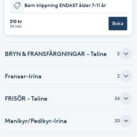
Barn klippning ENDAST ålder 7-11 år
F
310 kr
Face framing
Boka
30 min
Faceliftmassage
BRYN & FRANSFÄRGNINGAR - Taline
5
Fet hårbotten
Fettreducering
Fransar-Irina
3
Fibromassage
FRISÖR - Taline
26
Fillers
Manikyr/Pedikyr-Irina
20
Fotmassage