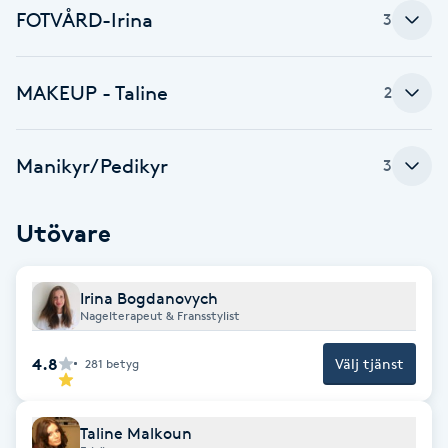
FOTVÅRD-Irina
3
Fotsvamp
Fotvård
MAKEUP - Taline
2
Fransar
Manikyr/Pedikyr
3
Fransborttagning
Utövare
Fransfärgning
Irina Bogdanovych
Fransförlängning
Nagelterapeut & Fransstylist
Fransförlängning Megavolym
4.8
Välj tjänst
281
betyg
Fransförlängning Volym
Taline Malkoun