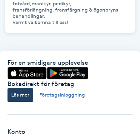
fotvård,manikyr, pedikyr, 

fransförlängning, fransfärgning & ögonbryns 
IPL hårborttagning
behandlingar.

IR-massage
J
Japansk massage
För en smidigare upplevelse
K
K18
Bokadirekt för företag
Läs mer
Företagsinloggning
Katun fransar
Kemisk peeling
Konto
Keratinbehandling