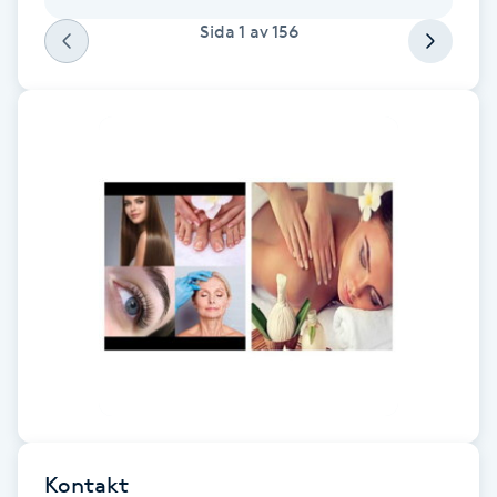
Sida
1
av
156
Gua Sha-massage
H
Hatha Yoga
Headspa
Healing
Herrklippning
HIFU
Hollywood Peel
Kontakt