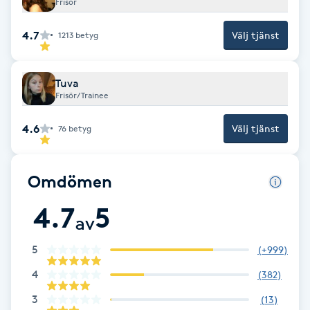
Frisör
Fransk manikyr
4.7
Välj tjänst
1213
betyg
Fransrengöring
Tuva
Frekvensterapi
Frisör/Trainee
4.6
Välj tjänst
76
betyg
Friskvård
Friskvårdsmassage
Omdömen
4.7
5
Frisör
av
Funktionsanalys
5
(
+999
)
4
(
382
)
Färgning
3
(
13
)