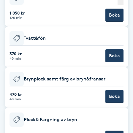
Babylights
1 050 kr
Boka
120 min
Balayage
Tvätt&fön
Bambumassage
370 kr
Boka
40 min
Barber
Barnklippning
Brynplock samt färg av bryn&fransar
BIAB
470 kr
Boka
40 min
Blowout
Plock& Färgning av bryn
Bottenfärg