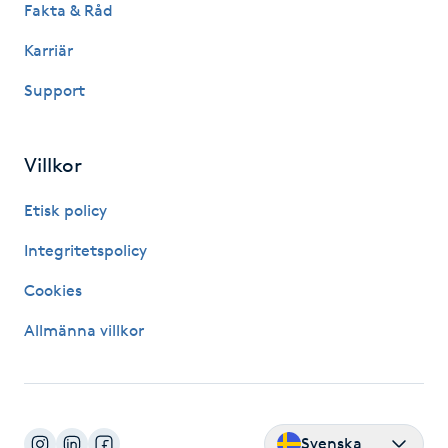
Fakta & Råd
Kosmetisk tatuering
Karriär
Kostrådgivning
Support
Kroppsinpackning
Villkor
Kroppspeeling
Etisk policy
Integritetspolicy
Käkledsbehandling
Cookies
Kärlbehandling
Allmänna villkor
L
Laserbehandling
Svenska
Lashlift Keratin