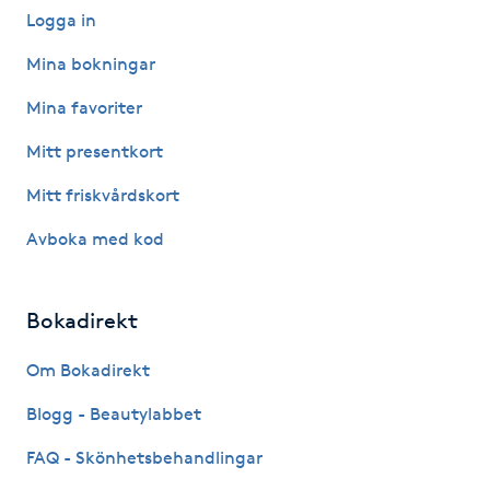
Logga in
Kinesiologi
Mina bokningar
Kinesisk medicin
Mina favoriter
Mitt presentkort
Kiropraktik
Mitt friskvårdskort
Klangmassage
Avboka med kod
Klippning
Bokadirekt
Klippning & Slingor
Om Bokadirekt
Klippning ungdom
Blogg - Beautylabbet
FAQ - Skönhetsbehandlingar
Koppningsmassage