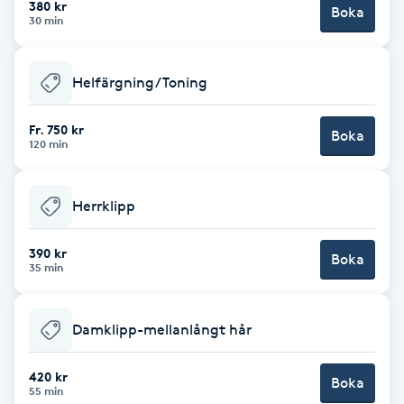
380 kr
Boka
30 min
Brynformning
Helfärgning/Toning
Brynfärgning
Fr. 750 kr
Brynplockning
Boka
120 min
Bröllopsuppsättning
Herrklipp
C
390 kr
Celluliter
Boka
35 min
Coachning
Damklipp-mellanlångt hår
Color correction
420 kr
Boka
55 min