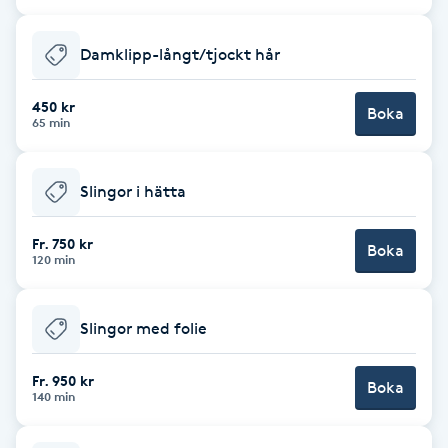
Cryoterapi
D
Damklipp-långt/tjockt hår
Damklippning
450 kr
Boka
65 min
Dermapen
Slingor i hätta
Diamantslipning
E
Fr. 750 kr
Boka
120 min
Enzympeeling
Slingor med folie
Extensions
Fr. 950 kr
Boka
Extensions borttagning
140 min
Eyeliner-tatuering