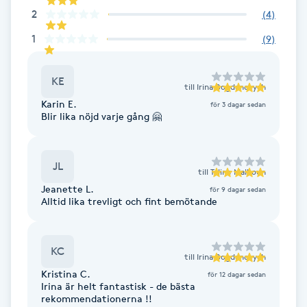
Föning
2
(
4
)
G
1
(
9
)
Gel naglar
KE
till
Irina Bogdanovych
Karin E.
för 3 dagar sedan
Gelenaglar
Blir lika nöjd varje gång 🤗
Gellack
JL
till
Taline Malkoun
Gellack med förstärkning
Jeanette L.
för 9 dagar sedan
Alltid lika trevligt och fint bemötande
Gravidmassage
KC
till
Irina Bogdanovych
Gravidyoga
Kristina C.
för 12 dagar sedan
Irina är helt fantastisk - de bästa
Gruppträning
rekommendationerna !!