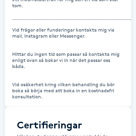
tom. 

Kosmetisk tatuering
___________________________________________________
Kostrådgivning
Vid frågor eller funderingar kontakta mig via 
mail, Instagram eller Messenger.

Kroppsinpackning
Hittar du ingen tid som passar så kontakta mig 
Kroppspeeling
enligt ovan så bokar vi in när det passar oss 
båda.

Käkledsbehandling
Vid osäkerhet kring vilken behandling du bör 
boka så börja med att boka in en kostnadsfri 
Kärlbehandling
L
Laserbehandling
Certifieringar
Lashlift Keratin