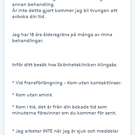
annan behandling. 

Är inte detta gjort kommer jag bli tvungen att 
IPL hårborttagning
avboka din tid. 

IR-massage
Jag har 18 års åldersgräns på många av mina 
J
behandlingar.

Japansk massage
K
Inför ditt besök hos Skönhetskliniken Alingsås:

K18
* Vid fransförlängning - Kom utan kontaktlinser.

Katun fransar
* Kom utan smink 

* Kom i tid, det är från din bokade tid som 
Kemisk peeling
minuterna försvinner om du kommer för sent. 

Keratinbehandling
* Jag arbetar INTE när jag är sjuk och meddelar 