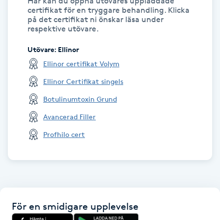
Här kan du öppna utövares uppladdade
certifikat för en tryggare behandling. Klicka
på det certifikat ni önskar läsa under
LED-ljusterapi
respektive utövare.
Utövare
:
Ellinor
Liktornar
Ellinor certifikat Volym
LPG
Ellinor Certifikat singels
Botulinumtoxin Grund
LPG-behandling
Avancerad Filler
Profhilo cert
LPG-massage
Luggklippning
Lymfmassage
För en smidigare upplevelse
Läpptatuering