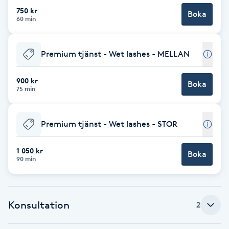
750 kr
Boka
Brynformning
60 min
Brynfärgning
Premium tjänst - Wet lashes - MELLAN
Brynplockning
900 kr
Boka
75 min
Bröllopsuppsättning
C
Premium tjänst - Wet lashes - STOR
Celluliter
1 050 kr
Boka
90 min
Coachning
Color correction
Konsultation
2