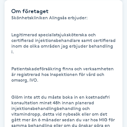
Hårborttagning
Om företaget
Skönhetskliniken Alingsås erbjuder:

Hårbottenbehandling
Legitimerad specialistsjuksköterska och 
Hårförlängning
certifierad injektionsbehandlare samt certifierad 
inom de olika områden jag erbjuder behandling 
Hårvård
i. 

Hälsa
Patientskadeförsäkring finns och verksamheten 
är registrerad hos Inspektionen för vård och 
omsorg, IVO.

Hälsprickor
I
Glöm inte att du måste boka in en kostnadsfri 
konsultation minst 48h innan planerad 
Idrottsmassage
injektionsbehandlingbehandling och 
vitamindropp, detta vid nybesök eller om det 
gått mer än 6 månader sedan du var hos MIG för 
IPL
samma behandling eller om du önskar göra en 