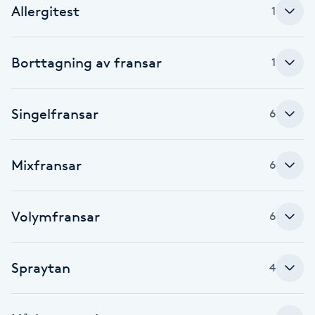
Allergitest
1
F
Face framing
Borttagning av fransar
1
Faceliftmassage
Singelfransar
6
Fet hårbotten
Mixfransar
6
Fettreducering
Fibromassage
Volymfransar
6
Fillers
Spraytan
4
Fotmassage