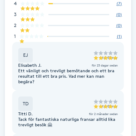
4
(
7
)
Föning
3
(
0
)
G
2
(
0
)
Gel naglar
1
(
1
)
Gelenaglar
EJ
till
Ellinor
Gellack
Elisabeth J.
för 23 dagar sedan
Ett vänligt och trevligt bemötande och ett bra
resultat till ett bra pris. Vad mer kan man
Gellack med förstärkning
begära?
Gravidmassage
TD
till
Ellinor
Titti D.
för 2 månader sedan
Gravidyoga
Tack för fantastiska naturliga fransar alltid lika
trevligt besök 🤗
Gruppträning