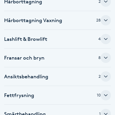
Hårborttagning
2
Fotsvamp
Fotvård
Hårborttagning Vaxning
28
Fransar
Lashlift & Browlift
4
Fransborttagning
Fransar och bryn
8
Fransfärgning
Ansiktsbehandling
2
Fransförlängning
Fransförlängning Megavolym
Fettfrysning
10
Fransförlängning Volym
Smärtbehandling
1