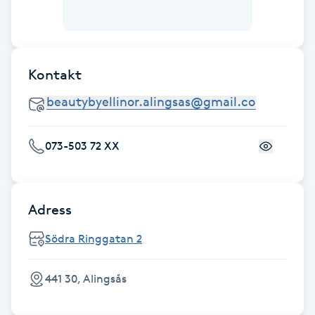
Hot Stone Massage
Hot yoga
Kontakt
Hudföryngring
Huduppstramning
073-503 72 XX
Hudvård
Hyaluronsyra
Adress
Södra Ringgatan 2
Hyperhidros
441 30, Alingsås
Hypnos