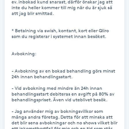
ev. inbokad kund snarast, därför önskar jag att 
inte du heller kommer till mig när du är sjuk så 
Kinesiologi
att jag blir smittad. 

Kinesisk medicin
* Betalning via swish, kontant, kort eller Qliro 
som du registerar i systemet innan besöket. 

Kiropraktik
Avbokning:

Klangmassage
- Avbokning av en bokad behandling görs minst 
Klippning
24h innan behandlingsstart. 

- Vid avbokning med mindre än 24h innan 
Klippning & Slingor
behandlingsstart debiteras en avgift på 80% av 
behandlingspriset. Även vid uteblivet besök.  

Klippning ungdom
- Jag använder mig av bokningsvillkor som 
många andra företag. Detta för att minska att 
Koppningsmassage
det blir sena avbokningar och no shows vilket blir 
ett inkomstbortfall för mig och en tid som står 