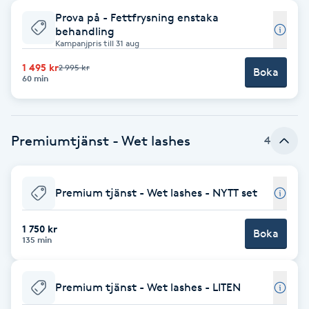
Prova på - Fettfrysning enstaka
Babylights
behandling
Kampanjpris till 31 aug
Balayage
1 495 kr
2 995 kr
Boka
60 min
Bambumassage
Premiumtjänst - Wet lashes
4
Barber
Barnklippning
Premium tjänst - Wet lashes - NYTT set
BIAB
1 750 kr
Boka
135 min
Blowout
Premium tjänst - Wet lashes - LITEN
Bottenfärg