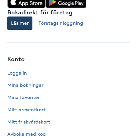
M
Bokadirekt för företag
Läs mer
Företagsinloggning
Makeup
Manikyr & Pedikyr
Massage
Konto
Logga in
Medial vägledning
Mina bokningar
Medicinsk massage
Mina favoriter
Meditation
Mitt presentkort
Mitt friskvårdskort
Medium
Avboka med kod