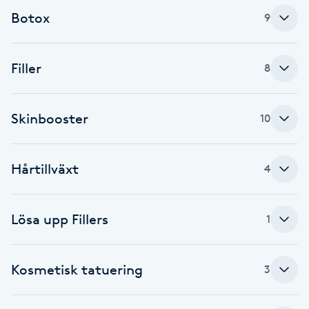
Cryoterapi
Botox
9
D
Damklippning
Filler
8
Dermapen
Skinbooster
10
Diamantslipning
E
Hårtillväxt
4
Enzympeeling
Lösa upp Fillers
1
Extensions
Extensions borttagning
Kosmetisk tatuering
3
Eyeliner-tatuering