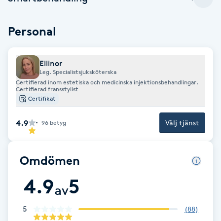
Fransk manikyr
Personal
Fransrengöring
Ellinor
Frekvensterapi
Leg. Specialistsjuksköterska
Certifierad inom estetiska och medicinska injektionsbehandlingar.
Certifierad fransstylist
Friskvård
Certifikat
Friskvårdsmassage
4.9
Välj tjänst
96
betyg
Frisör
Omdömen
Funktionsanalys
4.9
5
av
Färgning
5
(
88
)