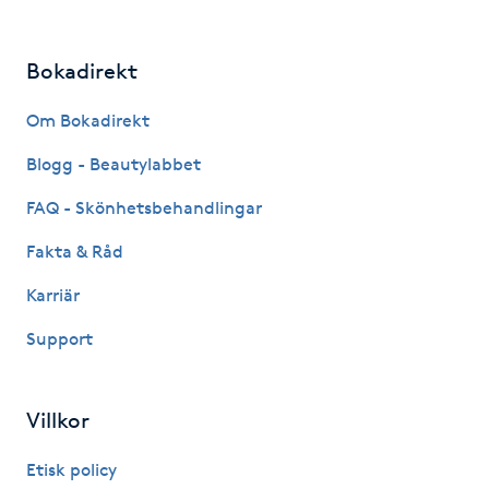
Megavolymfransar
Bokadirekt
Melasma
Om Bokadirekt
Mesoterapi
Blogg - Beautylabbet
MicroPen
FAQ - Skönhetsbehandlingar
Fakta & Råd
Microshading
Karriär
Mixfransar
Support
N
Nagelförlängning
Villkor
Etisk policy
Nagelförlängning akryl