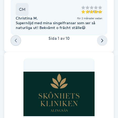
CM
Gua Sha-massage
till
Ellinor
Christina M.
för 2 månader sedan
H
Supernöjd med mina singelfransar som ser så
naturliga ut! Bekvämt o frächt ställe😃
Hatha Yoga
Sida
1
av
10
Headspa
Healing
Herrklippning
HIFU
Hollywood Peel