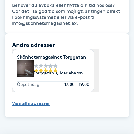
Behöver du avboka eller flytta din tid hos oss? 
Kosmetisk tatuering
Gör det i så god tid som möjligt, antingen direkt 
i bokningssystemet eller via e-post till 
info@skonhetsmagasinet.ax.
Kostrådgivning
Kroppsinpackning
Andra adresser
Skönhetsmagasinet Torggatan
Kroppspeeling
Torggatan 1, Mariehamn
Käkledsbehandling
Öppet idag
17:00 - 19:00
Kärlbehandling
L
Visa alla adresser
Laserbehandling
Lashlift Keratin