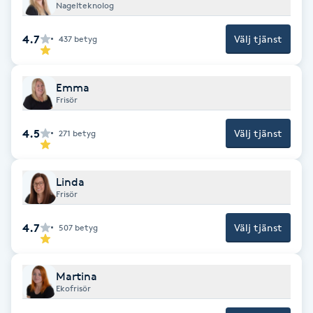
Nagelteknolog
Fransk manikyr
4.7
Välj tjänst
437
betyg
Fransrengöring
Emma
Frekvensterapi
Frisör
Friskvård
4.5
Välj tjänst
271
betyg
Friskvårdsmassage
Linda
Frisör
Frisör
4.7
Välj tjänst
507
betyg
Funktionsanalys
Martina
Färgning
Ekofrisör