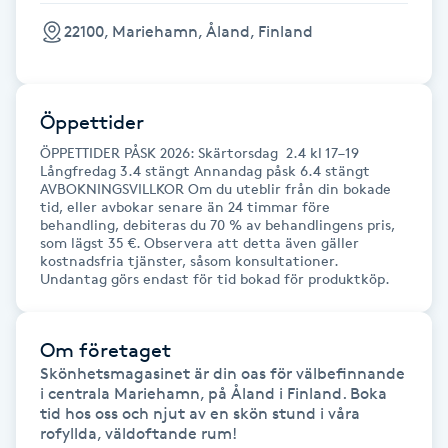
22100, Mariehamn, Åland, Finland
IPL hårborttagning
IR-massage
Öppettider
J
ÖPPETTIDER PÅSK 2026: Skärtorsdag 2.4 kl 17–19
Långfredag 3.4 stängt Annandag påsk 6.4 stängt
Japansk massage
AVBOKNINGSVILLKOR Om du uteblir från din bokade
K
tid, eller avbokar senare än 24 timmar före
behandling, debiteras du 70 % av behandlingens pris,
som lägst 35 €. Observera att detta även gäller
K18
kostnadsfria tjänster, såsom konsultationer.
Undantag görs endast för tid bokad för produktköp.
Katun fransar
Om företaget
Kemisk peeling
Skönhetsmagasinet är din oas för välbefinnande 
i centrala Mariehamn, på Åland i Finland. Boka 
tid hos oss och njut av en skön stund i våra 
Keratinbehandling
rofyllda, väldoftande rum!
