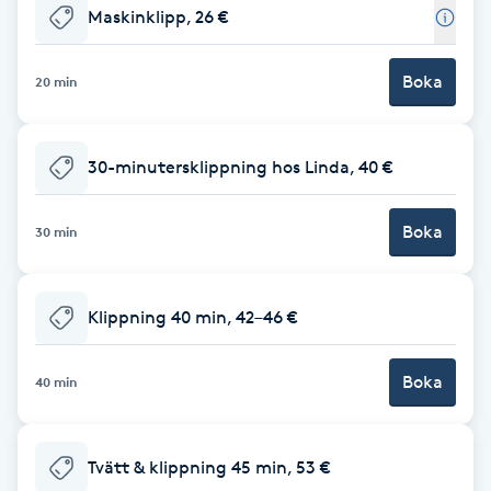
Maskinklipp, 26 €
Babylights
Boka
20 min
Balayage
Bambumassage
30-minutersklippning hos Linda, 40 €
Barber
Boka
30 min
Barnklippning
Klippning 40 min, 42–46 €
BIAB
Boka
40 min
Blowout
Tvätt & klippning 45 min, 53 €
Bottenfärg