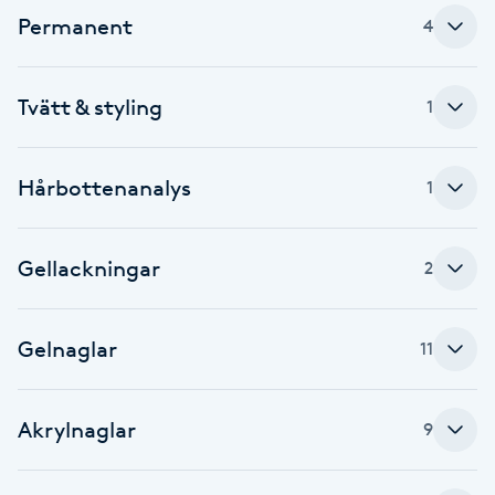
Permanent
4
F
Face framing
Tvätt & styling
1
Faceliftmassage
Hårbottenanalys
1
Fet hårbotten
Gellackningar
2
Fettreducering
Fibromassage
Gelnaglar
11
Fillers
Akrylnaglar
9
Fotmassage