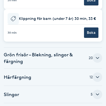
Boka
20 min
Cryoterapi
D
Klippning för barn (under 7 år) 30 min, 33 €
Damklippning
Boka
30 min
Dermapen
Diamantslipning
E
Grön frisör – Blekning, slingor &
20
färgning
Enzympeeling
Hårfärgning
12
Extensions
Extensions borttagning
Slingor
5
Eyeliner-tatuering