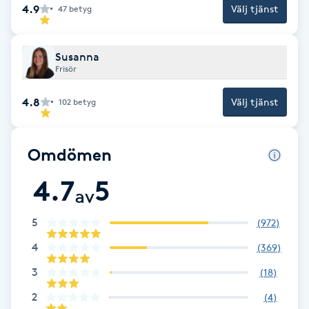
4.9
Välj tjänst
47
betyg
Föning
G
Susanna
Gel naglar
Frisör
4.8
Välj tjänst
102
betyg
Gelenaglar
Gellack
Omdömen
4.7
5
Gellack med förstärkning
av
5
(
972
)
Gravidmassage
4
(
369
)
Gravidyoga
3
(
18
)
2
(
4
)
Gruppträning