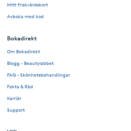
Mitt friskvårdskort
M
Avboka med kod
Makeup
Bokadirekt
Manikyr & Pedikyr
Om Bokadirekt
Massage
Blogg - Beautylabbet
Medial vägledning
FAQ - Skönhetsbehandlingar
Fakta & Råd
Medicinsk massage
Karriär
Meditation
Support
Medium