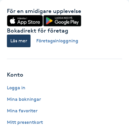
För en smidigare upplevelse
LED-ljusterapi
Bokadirekt för företag
Liktornar
Läs mer
Företagsinloggning
LPG
LPG-behandling
Konto
LPG-massage
Logga in
Luggklippning
Mina bokningar
Mina favoriter
Lymfmassage
Mitt presentkort
Läpptatuering