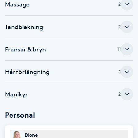
Massage
2
Fotsvamp
Fotvård
Tandblekning
2
Fransar
Fransar & bryn
11
Fransborttagning
Hårförlängning
1
Fransfärgning
Fransförlängning
Manikyr
2
Fransförlängning Megavolym
Personal
Fransförlängning Volym
Dione