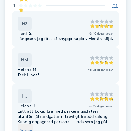
1
(
1
)
Gua Sha-massage
H
HS
till
Dione
Heidi S.
för 10 dagar sedan
Hatha Yoga
Längesen jag fått så snygga naglar. Mer än nöjd.
Headspa
HM
till
Linda
Healing
Helena M.
för 23 dagar sedan
Tack Linda!
Herrklippning
HJ
till
Linda
HIFU
Helena J.
för 27 dagar sedan
Lätt att boka, bra med parkeringsplatser
utanför (Strandgatan), trevligt inredd salong.
Hollywood Peel
Kunnig engagerad personal. Linda som jag gått
till i 100 år är superduktig, det är helt enkelt
Läs mer