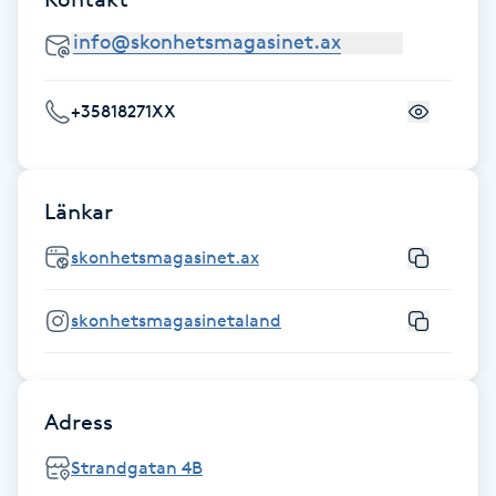
Hårborttagning
Hårbottenbehandling
+35818271XX
Hårförlängning
Hårvård
Länkar
skonhetsmagasinet.ax
Hälsa
skonhetsmagasinetaland
Hälsprickor
I
Idrottsmassage
Adress
Strandgatan 4B
IPL