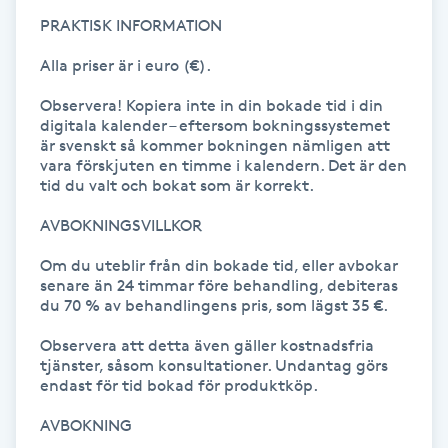
PRAKTISK INFORMATION

Kinesiologi
Alla priser är i euro (€).

Kinesisk medicin
Observera! Kopiera inte in din bokade tid i din 
digitala kalender – eftersom bokningssystemet 
Kiropraktik
är svenskt så kommer bokningen nämligen att 
vara förskjuten en timme i kalendern. Det är den 
tid du valt och bokat som är korrekt.

Klangmassage
AVBOKNINGSVILLKOR

Klippning
Om du uteblir från din bokade tid, eller avbokar 
senare än 24 timmar före behandling, debiteras 
du 70 % av behandlingens pris, som lägst 35 €.

Klippning & Slingor
Observera att detta även gäller kostnadsfria 
Klippning ungdom
tjänster, såsom konsultationer. Undantag görs 
endast för tid bokad för produktköp.

Koppningsmassage
AVBOKNING
