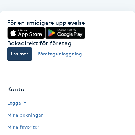
IPL hårborttagning
För en smidigare upplevelse
IR-massage
J
Bokadirekt för företag
Japansk massage
Läs mer
Företagsinloggning
K
K18
Konto
Katun fransar
Logga in
Kemisk peeling
Mina bokningar
Keratinbehandling
Mina favoriter