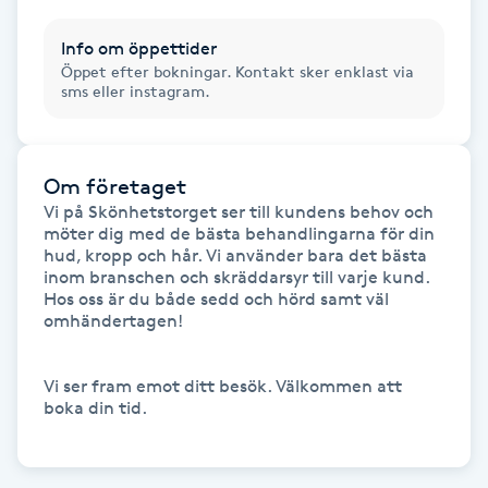
Hårborttagning
Info om öppettider
Öppet efter bokningar. Kontakt sker enklast via
Hårbottenbehandling
sms eller instagram.
Hårförlängning
Om företaget
Hårvård
Vi på Skönhetstorget ser till kundens behov och 
möter dig med de bästa behandlingarna för din 
hud, kropp och hår. Vi använder bara det bästa 
Hälsa
inom branschen och skräddarsyr till varje kund.

Hos oss är du både sedd och hörd samt väl 
Hälsprickor
omhändertagen! 

I
Vi ser fram emot ditt besök. Välkommen att 
Idrottsmassage
boka din tid. 

IPL