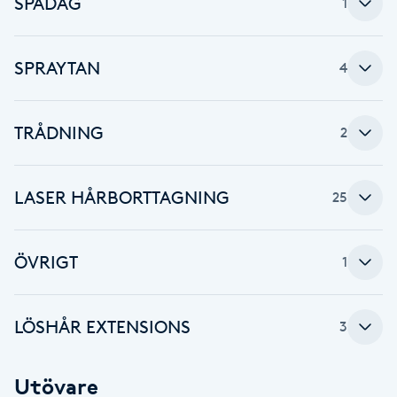
SPADAG
1
F
SPRAYTAN
Face framing
4
Faceliftmassage
TRÅDNING
2
Fet hårbotten
LASER HÅRBORTTAGNING
25
Fettreducering
ÖVRIGT
1
Fibromassage
Fillers
LÖSHÅR EXTENSIONS
3
Fotmassage
Utövare