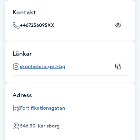
Kontakt
Gua Sha-massage
H
+467236095XX
Hatha Yoga
Länkar
Headspa
skonhetstorgetkbg
Healing
Herrklippning
Adress
Fortifikationsgatan
HIFU
546 30, Karlsborg
Hollywood Peel