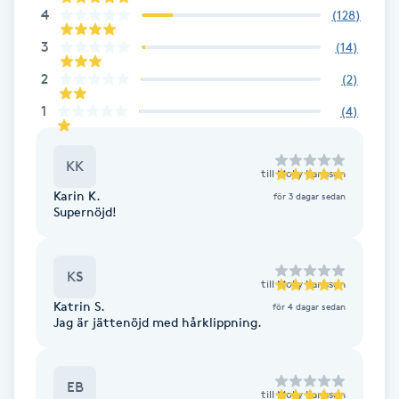
4
(
128
)
Fransk manikyr
3
(
14
)
Fransrengöring
2
(
2
)
1
(
4
)
Frekvensterapi
KK
Friskvård
till
Molly Karlsson
Karin K.
för 3 dagar sedan
Supernöjd!
Friskvårdsmassage
Frisör
KS
till
Molly Karlsson
Katrin S.
för 4 dagar sedan
Funktionsanalys
Jag är jättenöjd med hårklippning.
Färgning
EB
till
Molly Karlsson