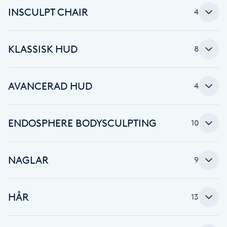
INSCULPT CHAIR
4
Brynformning
Brynfärgning
KLASSISK HUD
8
Brynplockning
AVANCERAD HUD
4
Bröllopsuppsättning
C
ENDOSPHERE BODYSCULPTING
10
Celluliter
NAGLAR
9
Coachning
HÅR
13
Color correction