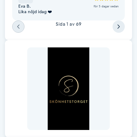
Föning
Eva B.
för 5 dagar sedan
Lika nöjd idag ❤️
G
Sida
1
av
69
Gel naglar
Gelenaglar
Gellack
Gellack med förstärkning
Gravidmassage
Gravidyoga
Gruppträning