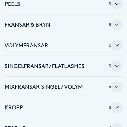
Cryoterapi
PEELS
3
D
Damklippning
FRANSAR & BRYN
8
Dermapen
VOLYMFRANSAR
6
Diamantslipning
E
SINGELFRANSAR/FLATLASHES
5
Enzympeeling
MIXFRANSAR SINGEL/VOLYM
6
Extensions
KROPP
8
Extensions borttagning
Eyeliner-tatuering