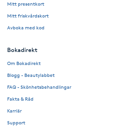
Mitt presentkort
Kinesiologi
Mitt friskvårdskort
Kinesisk medicin
Avboka med kod
Kiropraktik
Bokadirekt
Klangmassage
Om Bokadirekt
Klippning
Blogg - Beautylabbet
FAQ - Skönhetsbehandlingar
Klippning & Slingor
Fakta & Råd
Klippning ungdom
Karriär
Support
Koppningsmassage