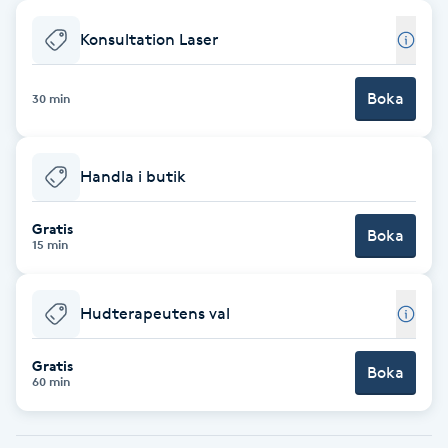
Babylights
Konsultation Laser
Balayage
Boka
30 min
Bambumassage
Handla i butik
Barber
Gratis
Boka
15 min
Barnklippning
Hudterapeutens val
BIAB
Gratis
Blowout
Boka
60 min
Bottenfärg