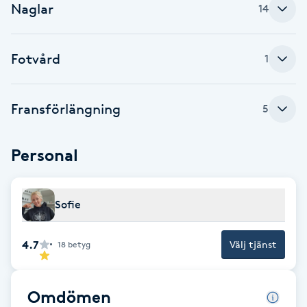
Naglar
14
Babylights
Fotvård
1
Balayage
Bambumassage
Fransförlängning
5
Barber
Personal
Barnklippning
Sofie
BIAB
4.7
Välj tjänst
18
betyg
Blowout
Bottenfärg
Omdömen