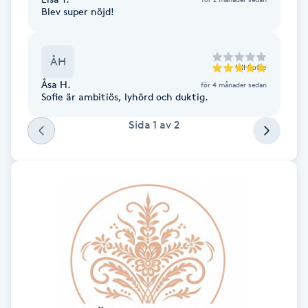
Cryoterapi
Blev super nöjd!
D
Damklippning
ÅH
till
Sofie
Åsa H.
för 4 månader sedan
Dermapen
Sofie är ambitiös, lyhörd och duktig.
Sida
1
av
2
Diamantslipning
E
Enzympeeling
Extensions
Extensions borttagning
Eyeliner-tatuering