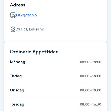
Adress
Fotsvamp
Fiskgatan 5
Fotvård
793 31, Leksand
Fransar
Fransborttagning
Ordinarie öppettider
Fransfärgning
Måndag
08:00 - 18:00
Fransförlängning
Tisdag
08:00 - 18:00
Fransförlängning Megavolym
Onsdag
08:00 - 18:00
Fransförlängning Volym
Torsdag
08:00 - 16:30