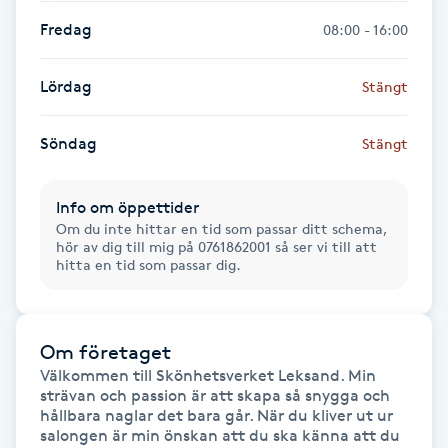
Fransk manikyr
Fredag
08:00 - 16:00
Fransrengöring
Lördag
Stängt
Frekvensterapi
Söndag
Stängt
Friskvård
Info om öppettider
Om du inte hittar en tid som passar ditt schema,
Friskvårdsmassage
hör av dig till mig på 0761862001 så ser vi till att
hitta en tid som passar dig.
Frisör
Om företaget
Funktionsanalys
Välkommen till Skönhetsverket Leksand. Min 
strävan och passion är att skapa så snygga och 
Färgning
hållbara naglar det bara går. När du kliver ut ur 
salongen är min önskan att du ska känna att du 