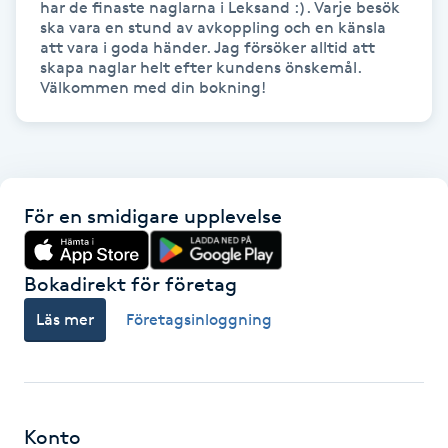
har de finaste naglarna i Leksand :). Varje besök 
Föning
ska vara en stund av avkoppling och en känsla 
att vara i goda händer. Jag försöker alltid att 
G
skapa naglar helt efter kundens önskemål. 
Välkommen med din bokning!
Gel naglar
Gelenaglar
Gellack
För en smidigare upplevelse
Gellack med förstärkning
Bokadirekt för företag
Läs mer
Företagsinloggning
Gravidmassage
Gravidyoga
Konto
Gruppträning