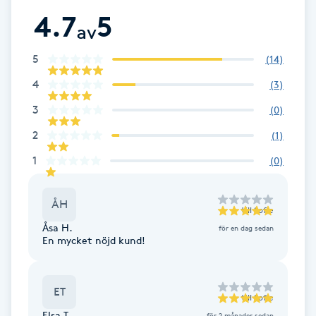
4.7
5
Brynformning
av
5
(
14
)
Brynfärgning
4
(
3
)
Brynplockning
3
(
0
)
2
(
1
)
Bröllopsuppsättning
1
(
0
)
C
Celluliter
ÅH
till
Sofie
Åsa H.
för en dag sedan
Coachning
En mycket nöjd kund!
Color correction
ET
till
Sofie
Elsa T.
för 2 månader sedan