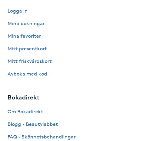
Logga in
Gua Sha-massage
Mina bokningar
H
Mina favoriter
Hatha Yoga
Mitt presentkort
Headspa
Mitt friskvårdskort
Avboka med kod
Healing
Herrklippning
Bokadirekt
HIFU
Om Bokadirekt
Blogg - Beautylabbet
Hollywood Peel
FAQ - Skönhetsbehandlingar