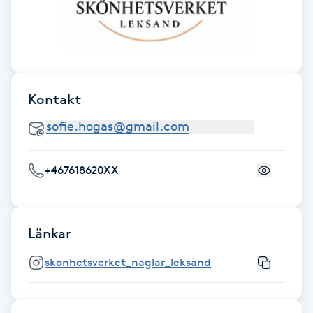
F
Face framing
Faceliftmassage
Kontakt
Fet hårbotten
+467618620XX
Fettreducering
Fibromassage
Länkar
Fillers
skonhetsverket_naglar_leksand
Fotmassage