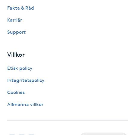
Hot Stone Massage
Fakta & Råd
Karriär
Hot yoga
Support
Hudföryngring
Villkor
Huduppstramning
Etisk policy
Hudvård
Integritetspolicy
Hyaluronsyra
Cookies
Allmänna villkor
Hyperhidros
Hypnos