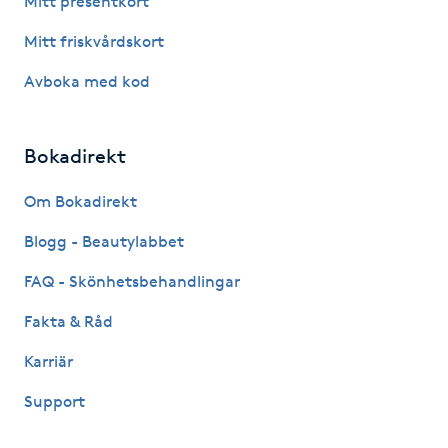
Mitt presentkort
Hot Stone Massage
Mitt friskvårdskort
Hot yoga
Avboka med kod
Hudföryngring
Bokadirekt
Huduppstramning
Om Bokadirekt
Hudvård
Blogg - Beautylabbet
FAQ - Skönhetsbehandlingar
Hyaluronsyra
Fakta & Råd
Hyperhidros
Karriär
Support
Hypnos