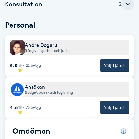
Konsultation
2
Babylights
Personal
Balayage
André Dogaru
Bambumassage
Rådgivningschef och jurist
Barber
5.0
Välj tjänst
22
betyg
Barnklippning
Ansökan
Budget och skuldrådgivning
BIAB
4.6
Välj tjänst
76
betyg
Blowout
Omdömen
Bottenfärg