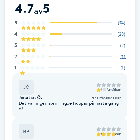
4.7
5
av
Brynformning
5
(
74
)
Brynfärgning
4
(
20
)
3
(
2
)
Brynplockning
2
(
1
)
Bröllopsuppsättning
1
(
1
)
C
JÖ
Celluliter
till
Ansökan
Jonatan Ö.
för 3 månader sedan
Det var ingen som ringde hoppas på nästa gång
Coachning
då
Color correction
RP
till
Ansökan