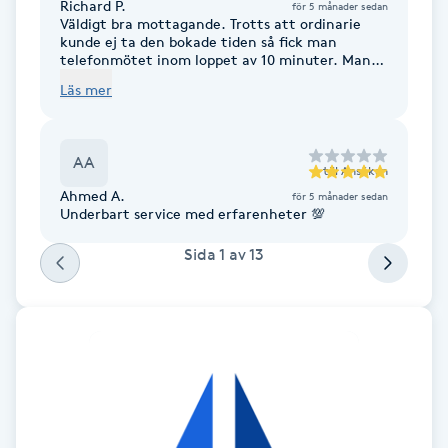
Cryoterapi
Richard P.
för 5 månader sedan
Väldigt bra mottagande. Trotts att ordinarie
D
kunde ej ta den bokade tiden så fick man
telefonmötet inom loppet av 10 minuter. Man
fick svar på sina egna frågor och dessutom så
Damklippning
Läs mer
ställdes frågan om det fanns något mer att
tillägga i ärendet, upprepade gånger.
Informstion som skulle återkommas med, fick
Dermapen
man efter några minuter efter avslutat
AA
ordinarie telefonsamtal. Riktigt bra.
till
Ansökan
Diamantslipning
Ahmed A.
för 5 månader sedan
Underbart service med erfarenheter 💯
E
Sida
1
av
13
Enzympeeling
Extensions
Extensions borttagning
Eyeliner-tatuering