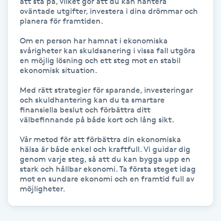
att stå på, vilket gör att du kan hantera 
Föning
oväntade utgifter, investera i dina drömmar och 
planera för framtiden.

G
Om en person har hamnat i ekonomiska 
Gel naglar
svårigheter kan skuldsanering i vissa fall utgöra 
en möjlig lösning och ett steg mot en stabil 
ekonomisk situation.

Gelenaglar
Med rätt strategier för sparande, investeringar 
och skuldhantering kan du ta smartare 
Gellack
finansiella beslut och förbättra ditt 
välbefinnande på både kort och lång sikt. 

Gellack med förstärkning
Vår metod för att förbättra din ekonomiska 
hälsa är både enkel och kraftfull. Vi guidar dig 
genom varje steg, så att du kan bygga upp en 
Gravidmassage
stark och hållbar ekonomi. Ta första steget idag 
mot en sundare ekonomi och en framtid full av 
Gravidyoga
möjligheter.
Gruppträning