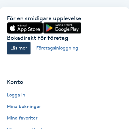
Gua Sha-massage
För en smidigare upplevelse
H
Hatha Yoga
Bokadirekt för företag
Läs mer
Företagsinloggning
Headspa
Healing
Konto
Herrklippning
Logga in
HIFU
Mina bokningar
Hollywood Peel
Mina favoriter