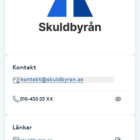
F
Face framing
Faceliftmassage
Fet hårbotten
Kontakt
Fettreducering
Fibromassage
010-430 03 XX
Fillers
Länkar
Fotmassage