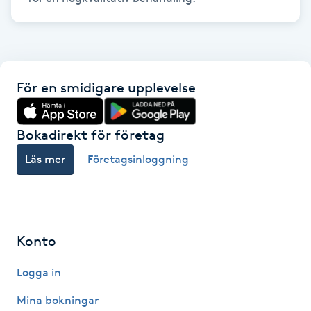
Hårborttagning
Hårbottenbehandling
För en smidigare upplevelse
Hårförlängning
Hårvård
Bokadirekt för företag
Läs mer
Företagsinloggning
Hälsa
Hälsprickor
I
Konto
Idrottsmassage
Logga in
IPL
Mina bokningar