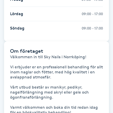
Hot Stone Massage
Lördag
09:00 - 17:00
Hot yoga
Söndag
09:00 - 17:00
Hudföryngring
Huduppstramning
Om företaget
Välkommen in till Sky Nails i Norrköping!

Hudvård
Vi erbjuder er en professionell behandling för allt 
inom naglar och fötter, med hög kvalitet i en 
Hyaluronsyra
avslappnad atmosfär.

Vårt utbud består av manikyr, pedikyr, 
Hyperhidros
nagelförlängning med akryl eller gele och 
ögonfransförlängning.

Hypnos
Varmt välkommen och boka din tid redan idag 
för en högkvalitativ behandling!