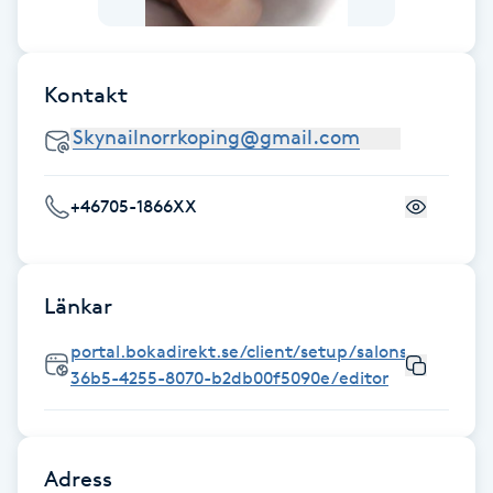
Föning
G
Kontakt
Gel naglar
Gelenaglar
+46705-1866XX
Gellack
Gellack med förstärkning
Länkar
portal.bokadirekt.se/client/setup/salons/2846cba
Gravidmassage
36b5-4255-8070-b2db00f5090e/editor
Gravidyoga
Adress
Gruppträning