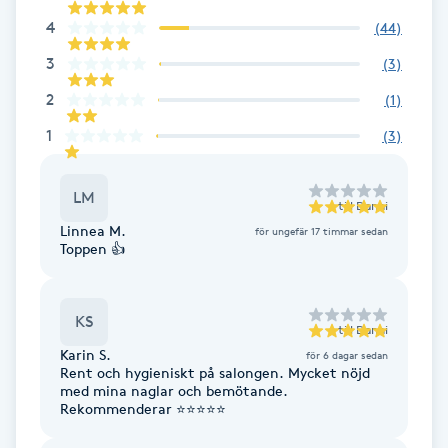
Fotsvamp
4
(
44
)
3
(
3
)
Fotvård
2
(
1
)
Fransar
1
(
3
)
Fransborttagning
LM
till
Danni
Linnea M.
för ungefär 17 timmar sedan
Fransfärgning
Toppen 👍
Fransförlängning
KS
till
Danni
Karin S.
Fransförlängning Megavolym
för 6 dagar sedan
Rent och hygieniskt på salongen. Mycket nöjd
med mina naglar och bemötande.
Rekommenderar ⭐️⭐️⭐️⭐️⭐️
Fransförlängning Volym