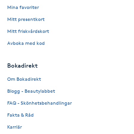
Mina favoriter
IPL hårborttagning
Mitt presentkort
IR-massage
Mitt friskvårdskort
J
Avboka med kod
Japansk massage
K
Bokadirekt
K18
Om Bokadirekt
Blogg - Beautylabbet
Katun fransar
FAQ - Skönhetsbehandlingar
Kemisk peeling
Fakta & Råd
Keratinbehandling
Karriär