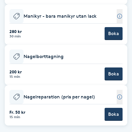
Cryoterapi
D
Manikyr - bara manikyr utan lack
Damklippning
280 kr
Boka
30 min
Dermapen
Nagelborttagning
Diamantslipning
E
200 kr
Boka
15 min
Enzympeeling
Nagelreparation (pris per nagel)
Extensions
Fr. 50 kr
Boka
Extensions borttagning
15 min
Eyeliner-tatuering