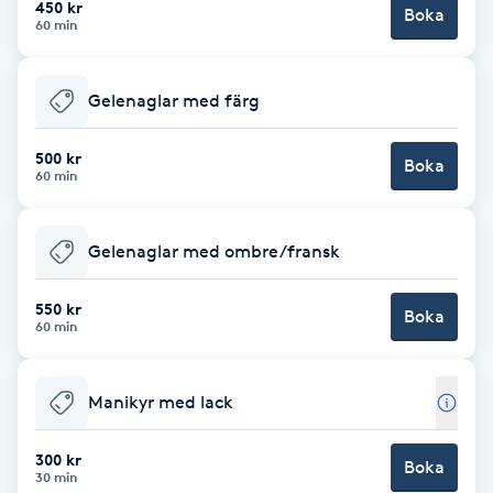
450 kr
Boka
60 min
Brynformning
Gelenaglar med färg
Brynfärgning
500 kr
Brynplockning
Boka
60 min
Bröllopsuppsättning
Gelenaglar med ombre/fransk
C
550 kr
Celluliter
Boka
60 min
Coachning
Manikyr med lack
Color correction
300 kr
Boka
30 min