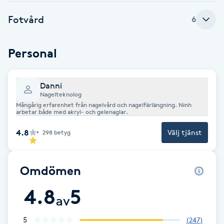
F
Fotvård
6
Face framing
Personal
Faceliftmassage
Danni
Fet hårbotten
Nagelteknolog
Mångårig erfarenhet från nagelvård och nagelfärlängning. Ninh
arbetar både med akryl- och gelenaglar.
Fettreducering
4.8
Välj tjänst
298
betyg
Fibromassage
Omdömen
Fillers
4.8
5
av
Fotmassage
5
(
247
)