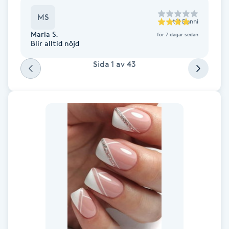
Fransk manikyr
MS
till
Danni
Maria S.
för 7 dagar sedan
Fransrengöring
Blir alltid nöjd
Sida
1
av
43
Frekvensterapi
Friskvård
Friskvårdsmassage
Frisör
Funktionsanalys
Färgning