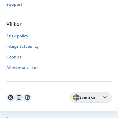
Support
Kinesiologi
Kinesisk medicin
Villkor
Etisk policy
Kiropraktik
Integritetspolicy
Klangmassage
Cookies
Klippning
Allmänna villkor
Klippning & Slingor
Klippning ungdom
Svenska
Koppningsmassage