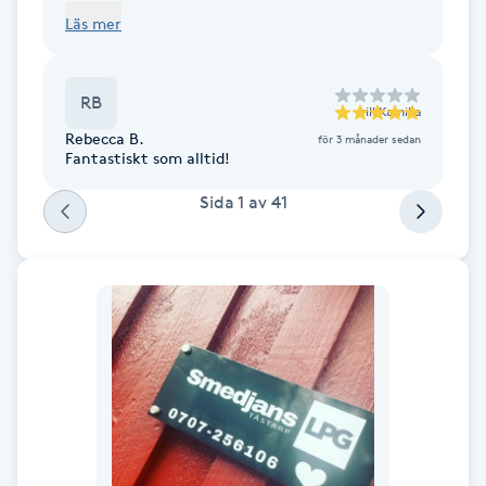
kroppen dessutom blivit mer ”slimmad” är ett
Fotsvamp
Läs mer
extra stort plus. Lpg är lätt
beroendeframkallande 🤩
Fotvård
RB
till
Kamilla
Rebecca B.
för 3 månader sedan
Fransar
Fantastiskt som alltid!
Sida
1
av
41
Fransborttagning
Fransfärgning
Fransförlängning
Fransförlängning Megavolym
Fransförlängning Volym