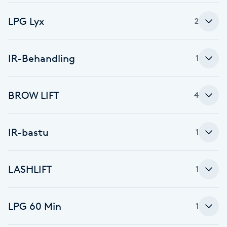
Brynformning
LPG Lyx
2
Brynfärgning
IR-Behandling
1
Brynplockning
BROW LIFT
4
Bröllopsuppsättning
C
IR-bastu
1
Celluliter
LASHLIFT
1
Coachning
Color correction
LPG 60 Min
1