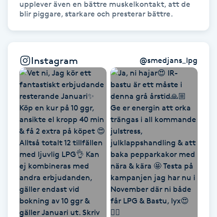
upplever även en bättre muskelkontakt, att de 
blir piggare, starkare och presterar bättre.
Gua Sha-massage
H
Instagram
Hatha Yoga
@
smedjans_lpg
Headspa
Healing
Herrklippning
HIFU
Hollywood Peel