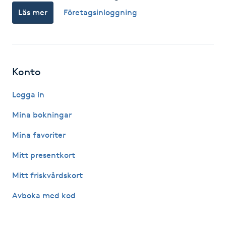
Läs mer
Företagsinloggning
IPL hårborttagning
IR-massage
J
Konto
Japansk massage
Logga in
K
Mina bokningar
K18
Mina favoriter
Mitt presentkort
Katun fransar
Mitt friskvårdskort
Kemisk peeling
Avboka med kod
Keratinbehandling