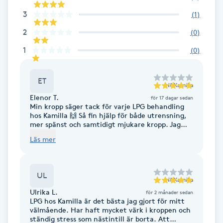
F
3
(
1
)
2
(
0
)
Face framing
1
(
0
)
Faceliftmassage
ET
till
Kamilla
Fet hårbotten
Elenor T.
för 17 dagar sedan
Min kropp säger tack för varje LPG behandling
hos Kamilla 🙌 Så fin hjälp för både utrensning,
Fettreducering
mer spänst och samtidigt mjukare kropp. Jag
hade en hel del gamla spänningar. Efter en
Läs mer
behandling känns kroppen mer levande.
Fibromassage
UL
Fillers
till
Kamilla
Ulrika L.
för 2 månader sedan
LPG hos Kamilla är det bästa jag gjort för mitt
Fotmassage
välmående. Har haft mycket värk i kroppen och
ständig stress som nästintill är borta. Att