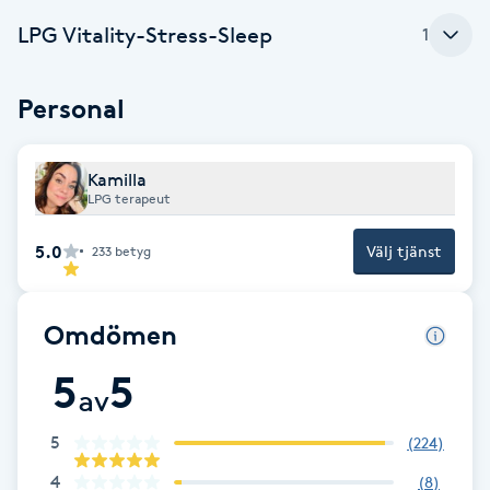
Cryoterapi
LPG Vitality-Stress-Sleep
1
D
Damklippning
Personal
Dermapen
Kamilla
LPG terapeut
Diamantslipning
E
5.0
Välj tjänst
233
betyg
Enzympeeling
Omdömen
Extensions
5
5
av
Extensions borttagning
5
(
224
)
4
(
8
)
Eyeliner-tatuering