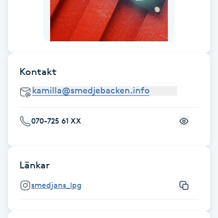
Fransk manikyr
Fransrengöring
Frekvensterapi
Kontakt
Friskvård
Friskvårdsmassage
070-725 61 XX
Frisör
Länkar
Funktionsanalys
smedjans_lpg
Färgning