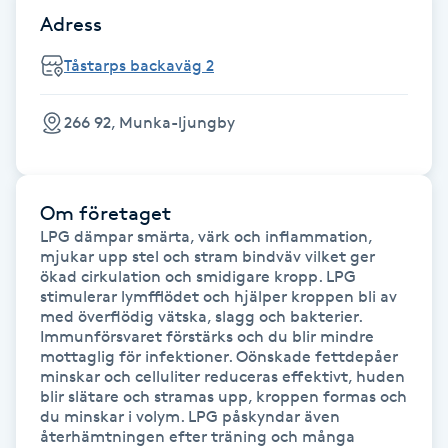
Föning
Adress
G
Tåstarps backaväg 2
Gel naglar
266 92, Munka-ljungby
Gelenaglar
Om företaget
Gellack
LPG dämpar smärta, värk och inflammation, 
mjukar upp stel och stram bindväv vilket ger 
Gellack med förstärkning
ökad cirkulation och smidigare kropp. LPG 
stimulerar lymfflödet och hjälper kroppen bli av 
med överflödig vätska, slagg och bakterier. 
Gravidmassage
Immunförsvaret förstärks och du blir mindre 
mottaglig för infektioner. Oönskade fettdepåer 
minskar och celluliter reduceras effektivt, huden 
Gravidyoga
blir slätare och stramas upp, kroppen formas och 
du minskar i volym. LPG påskyndar även 
Gruppträning
återhämtningen efter träning och många 