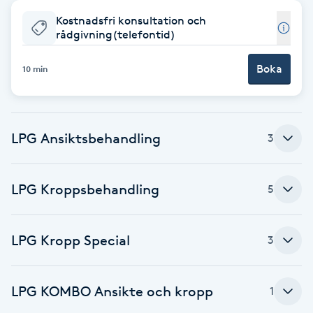
Kostnadsfri konsultation och
Babylights
rådgivning(telefontid)
Balayage
Boka
10 min
Bambumassage
LPG Ansiktsbehandling
3
Barber
Barnklippning
LPG Kroppsbehandling
5
BIAB
LPG Kropp Special
3
Blowout
LPG KOMBO Ansikte och kropp
1
Bottenfärg