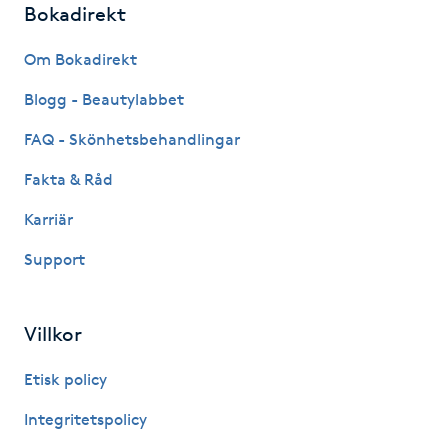
Bokadirekt
Kinesiologi
Om Bokadirekt
Kinesisk medicin
Blogg - Beautylabbet
FAQ - Skönhetsbehandlingar
Kiropraktik
Fakta & Råd
Klangmassage
Karriär
Klippning
Support
Klippning & Slingor
Villkor
Klippning ungdom
Etisk policy
Integritetspolicy
Koppningsmassage