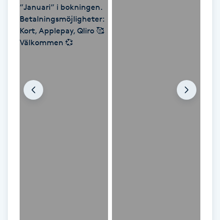
Hot Stone Massage
Hot yoga
Hudföryngring
Huduppstramning
Hudvård
Hyaluronsyra
Hyperhidros
Hypnos