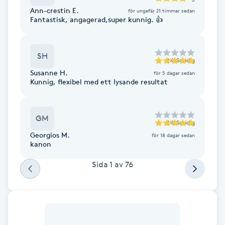
Cryoterapi
Ann-crestin E.
för ungefär 21 timmar sedan
D
Fantastisk, angagerad,super kunnig. 👍
Damklippning
SH
till
Smidig
Dermapen
Susanne H.
för 5 dagar sedan
Kunnig, flexibel med ett lysande resultat
Diamantslipning
E
GM
till
Smidig
Georgios M.
för 18 dagar sedan
Enzympeeling
kanon
Sida
1
av
76
Extensions
Extensions borttagning
Eyeliner-tatuering