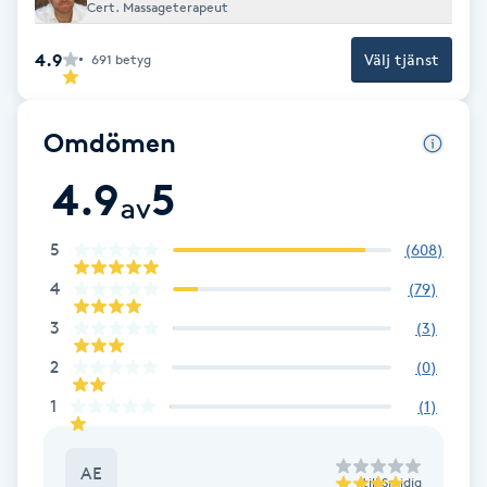
Cert. Massageterapeut
Brynformning
4.9
Välj tjänst
691
betyg
Brynfärgning
Omdömen
Brynplockning
4.9
5
av
Bröllopsuppsättning
5
(
608
)
C
4
(
79
)
Celluliter
3
(
3
)
2
(
0
)
Coachning
1
(
1
)
Color correction
AE
till
Smidig