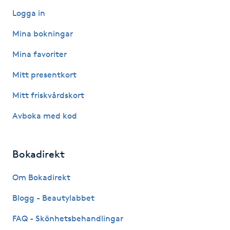
Hot Stone Massage
Logga in
Mina bokningar
Hot yoga
Mina favoriter
Hudföryngring
Mitt presentkort
Huduppstramning
Mitt friskvårdskort
Avboka med kod
Hudvård
Hyaluronsyra
Bokadirekt
Om Bokadirekt
Hyperhidros
Blogg - Beautylabbet
Hypnos
FAQ - Skönhetsbehandlingar