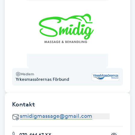
F
Face framing
Faceliftmassage
Fet hårbotten
Fettreducering
Medlem
Yrkesmassörernas Förbund
Fibromassage
Kontakt
Fillers
Fotmassage
070-464 67 XX