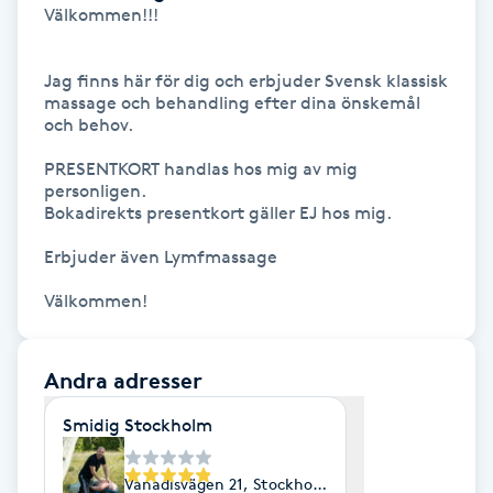
Välkommen!!!

Föning
G
Jag finns här för dig och erbjuder Svensk klassisk 
massage och behandling efter dina önskemål 
Gel naglar
och behov.

PRESENTKORT handlas hos mig av mig 
Gelenaglar
personligen. 

Bokadirekts presentkort gäller EJ hos mig.

Gellack
Erbjuder även Lymfmassage 

Gellack med förstärkning
Välkommen!
Gravidmassage
Andra adresser
Gravidyoga
Smidig Stockholm
Gruppträning
Vanadisvägen 21, Stockholm