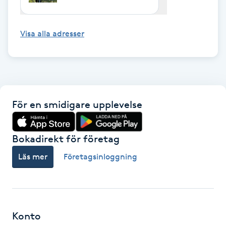
Gua Sha-massage
Visa alla adresser
H
Hatha Yoga
Headspa
För en smidigare upplevelse
Healing
Bokadirekt för företag
Herrklippning
Läs mer
Företagsinloggning
HIFU
Hollywood Peel
Konto