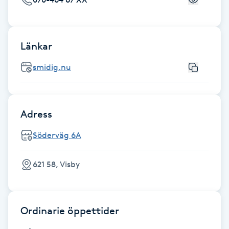
Fotsvamp
Fotvård
Länkar
smidig.nu
Fransar
Fransborttagning
Adress
Fransfärgning
Söderväg 6A
Fransförlängning
621 58, Visby
Fransförlängning Megavolym
Ordinarie öppettider
Fransförlängning Volym