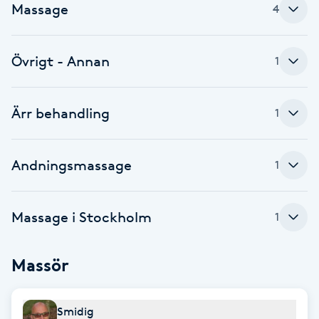
Massage
4
Babylights
Övrigt - Annan
1
Balayage
Bambumassage
Ärr behandling
1
Barber
Andningsmassage
1
Barnklippning
Massage i Stockholm
1
BIAB
Massör
Blowout
Bottenfärg
Smidig