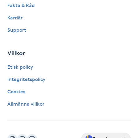
Hårborttagning
Fakta & Råd
Karriär
Hårbottenbehandling
Support
Hårförlängning
Villkor
Hårvård
Etisk policy
Hälsa
Integritetspolicy
Hälsprickor
Cookies
I
Allmänna villkor
Idrottsmassage
IPL