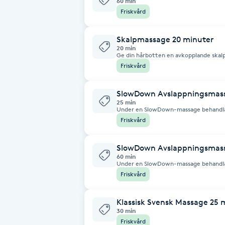
60 min
Friskvård
Fotsvamp
Skalpmassage 20 minuter
Fotvård
20 min
Ge din hårbotten en avkopplande skalp
ansiktet och hårbotten, löser upp mus
Friskvård
och ansikte samt reducerar stress. R
Fransar
trötthet och förbättrar sömnen.
SlowDown Avslappningsmas
Fransborttagning
25 min
Under en SlowDown-massage behandlas va
Nacke, axlar, övre och nedre delen av
Friskvård
och händer. Ben: Lår, vader och fötter.
Fransfärgning
spänningar i dessa områden.
SlowDown Avslappningsmass
Fransförlängning
60 min
Under en SlowDown-massage behandlas va
Nacke, axlar, övre och nedre delen av
Friskvård
och händer. Ben: Lår, vader och fötter.
Fransförlängning Megavolym
spänningar i dessa områden.
Klassisk Svensk Massage 25 
Fransförlängning Volym
30 min
Friskvård