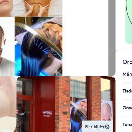
Ord
Mån
Tisd
Ons
Tor
Fler bilder