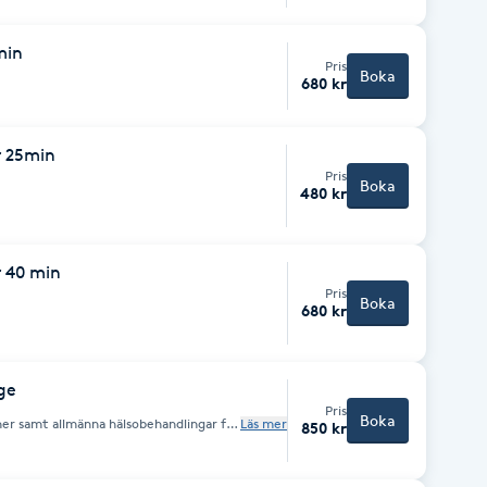
min
Pris
Boka
680 kr
r 25min
Pris
Boka
480 kr
r 40 min
Pris
Boka
680 kr
ge
Pris
Boka
ner samt allmänna hälsobehandlingar för
Läs mer
850 kr
lstelhet/smärta.