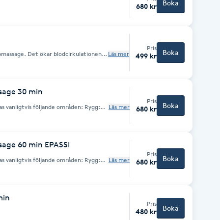
Boka
680 kr
Pris
Boka
massage. Det ökar blodcirkulationen i
Läs mer
499 kr
kelspänningar i huvudet, nacke, axlar
egelbunden skalpmassage motverkar
sage 30 min
Pris
Boka
nligtvis följande områden: Rygg:
Läs mer
680 kr
 ryggen. Armar: Överarmar, underarmar
 Höfter och säte: För att lindra
age 60 min EPASSI
Pris
Boka
nligtvis följande områden: Rygg:
Läs mer
680 kr
 ryggen. Armar: Överarmar, underarmar
 Höfter och säte: För att lindra
min
Pris
Boka
480 kr