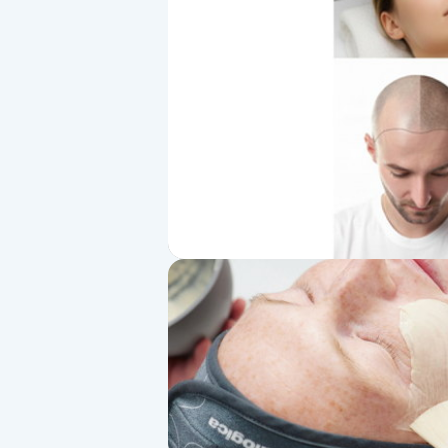
Alternativmedicin
Andningsmassage
Ansiktslyft utan kirurgi
Aromamassage
Ashtanga Yoga
Ayurveda
Ayurvedisk Massage
Ansiktsbehandling djuprengörande
B