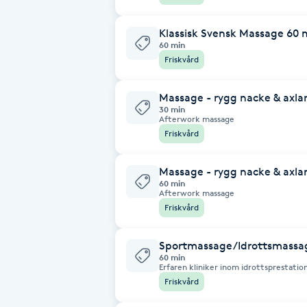
Fransk manikyr
Klassisk Svensk Massage 60 
60 min
Fransrengöring
Friskvård
Frekvensterapi
Massage - rygg nacke & axla
30 min
Afterwork massage
Friskvård
Friskvård
Massage - rygg nacke & axla
Friskvårdsmassage
60 min
Afterwork massage
Friskvård
Frisör
Sportmassage/Idrottsmassa
Funktionsanalys
60 min
Erfaren kliniker inom idrottsprestatio
postural korrigering och allmän muske
Friskvård
Färgning