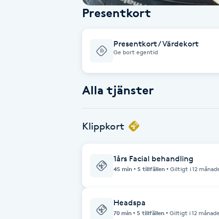
Presentkort
Babylights
Presentkort / Värdekort
Balayage
Ge bort egentid
Bambumassage
Alla tjänster
Barber
Klippkort
Barnklippning
BIAB
1års Facial behandling
45 min
5 tillfällen
Giltigt i 12 månad
Blowout
Headspa
Bottenfärg
70 min
5 tillfällen
Giltigt i 12 månad