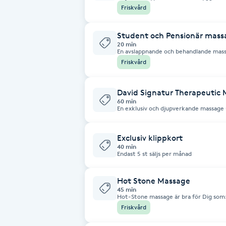
muskelspänningar. Kan tom hjälpa om du har fibro
Cryoterapi
Friskvård
finns
D
Student och Pensionär mass
20 min
Damklippning
En avslappnande och behandlande mass
Behandlingen hjälper till att minska m
Friskvård
återhämtning för både kropp och sinne.
pensionär och vill ta hand om kroppen t
Dermapen
David Signatur Therapeutic
60 min
Diamantslipning
En exklusiv och djupverkande massage 
Behandlingen inleds med en individuell 
E
Därefter skräddarsys massagen för att
och obalanser i kroppen. Fokus ligger 
långvarig förbättring. Vi arbetar med
Exclusiv klippkort
Enzympeeling
triggerpunktsbehandling och terapeut
40 min
rekommenderar vi återbesök för bästa
Endast 5 st säljs per månad
Rygg- och nacksmärta • Muskelspänni
Stressrelaterade spänningar • Önskem
Extensions
avslappnande, massage
Hot Stone Massage
45 min
Hot-Stone massage är bra för Dig som: -Har besvär med krampe
Extensions borttagning
muskelspänningar eller knutor -Behöve
Friskvård
celluliter -Har dålig blodcirkulation vill g
Stone massage är inte lämpad för Dig som: -Är gravid -Har hjärtprob
svårinställd diabetes