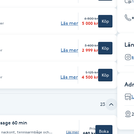
6 800 kr
Köp
Läs mer
5 000 kr
der
Län
3 400 kr
Köp
Läs mer
2 999 kr
er
5 125 kr
Köp
Läs mer
4 500 kr
er
Adr
L
23
2
sage 60 min
Pris
Boka
k, nackont, tennisarmbåge och
Läs mer
680 kr