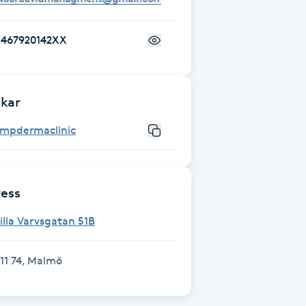
+467920142XX
kar
smpdermaclinic
ess
illa Varvsgatan 51B
11 74, Malmö