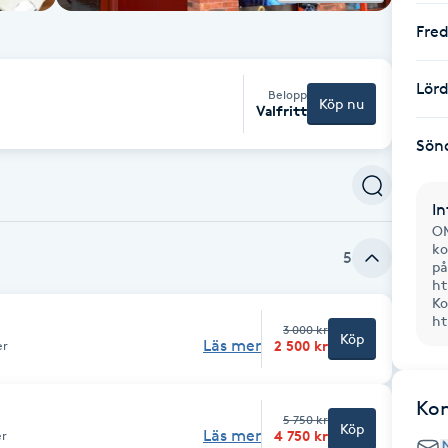
Fre
Lör
Belopp
Köp nu
Valfritt
Sön
In
OM
ko
5
på
ht
Ko
h
3 000 kr
Köp
Läs mer
2 500 kr
er
Ko
5 750 kr
Köp
Läs mer
4 750 kr
er