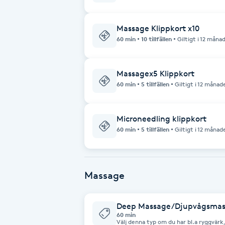
Brynformning
Massage Klippkort x10
60 min
10 tillfällen
Giltigt i 12 måna
Brynfärgning
Massagex5 Klippkort
Brynplockning
60 min
5 tillfällen
Giltigt i 12 månad
Bröllopsuppsättning
Microneedling klippkort
C
60 min
5 tillfällen
Giltigt i 12 månad
Celluliter
Massage
Coachning
Color correction
Deep Massage/Djupvågsmas
60 min
Välj denna typ om du har bl.a ryggvär