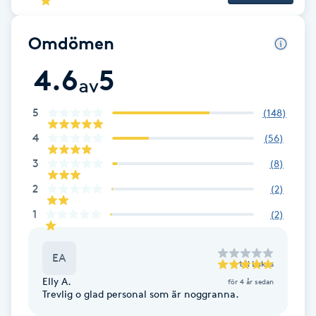
F
Omdömen
Face framing
4.6
5
av
Faceliftmassage
5
(
148
)
Fet hårbotten
4
(
56
)
3
(
8
)
Fettreducering
2
(
2
)
Fibromassage
1
(
2
)
Fillers
EA
till
Lukas
Elly A.
för 4 år sedan
Fotmassage
Trevlig o glad personal som är noggranna.