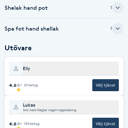
Cryoterapi
Shelak hand pot
1
D
Damklippning
Spa fot hand shellak
1
Dermapen
Utövare
Diamantslipning
E
Elly
Enzympeeling
4.6
Välj tjänst
23
betyg
Extensions
Lukas
Sno nails Naglar nagel nagelsalong
Extensions borttagning
4.6
Välj tjänst
193
betyg
Eyeliner-tatuering