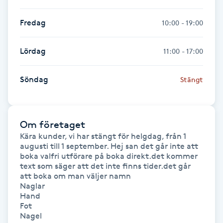
Gua Sha-massage
Fredag
10:00 - 19:00
H
Lördag
11:00 - 17:00
Hatha Yoga
Söndag
Stängt
Headspa
Healing
Om företaget
Kära kunder, vi har stängt för helgdag, från 1 
Herrklippning
augusti till 1 september. Hej san det går inte att 
boka valfri utförare på boka direkt.det kommer 
text som säger att det inte finns tider.det går 
HIFU
att boka om man väljer namn

Naglar 

Hand 

Hollywood Peel
Fot

Nagel 
