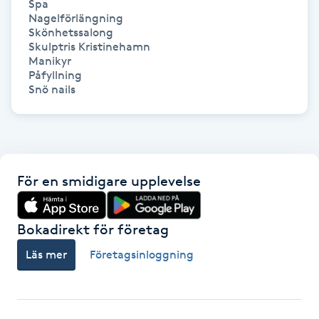
Spa

Hot Stone Massage
Nagelförlängning

Skönhetssalong

Skulptris Kristinehamn

Hot yoga
Manikyr

Påfyllning 

Hudföryngring
Huduppstramning
Hudvård
För en smidigare upplevelse
Hyaluronsyra
Bokadirekt för företag
Hyperhidros
Läs mer
Företagsinloggning
Hypnos