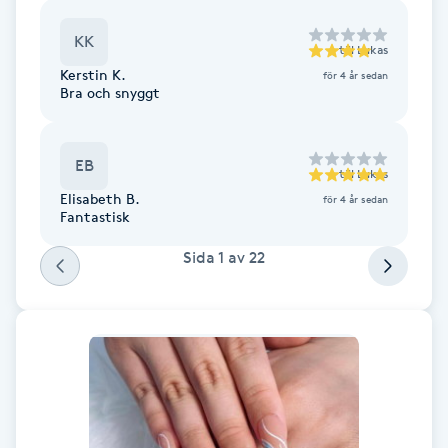
Fotsvamp
KK
till
Lukas
Kerstin K.
Fotvård
för 4 år sedan
Bra och snyggt
Fransar
EB
till
Lukas
Fransborttagning
Elisabeth B.
för 4 år sedan
Fantastisk
Fransfärgning
Sida
1
av
22
Fransförlängning
Fransförlängning Megavolym
Fransförlängning Volym