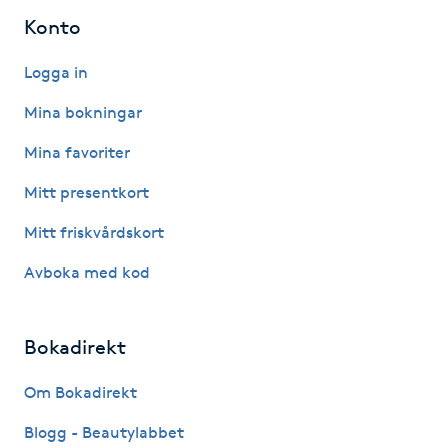
Hårborttagning
Konto
Hårbottenbehandling
Logga in
Mina bokningar
Hårförlängning
Mina favoriter
Hårvård
Mitt presentkort
Mitt friskvårdskort
Hälsa
Avboka med kod
Hälsprickor
I
Bokadirekt
Idrottsmassage
Om Bokadirekt
IPL
Blogg - Beautylabbet