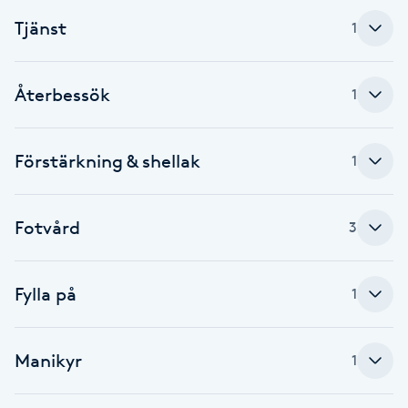
Tjänst
1
Babylights
Balayage
Återbessök
1
Bambumassage
Förstärkning & shellak
1
Barber
Fotvård
3
Barnklippning
BIAB
Fylla på
1
Blowout
Manikyr
1
Bottenfärg