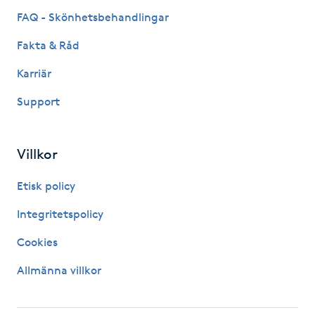
FAQ - Skönhetsbehandlingar
IPL hårborttagning
Fakta & Råd
IR-massage
Karriär
J
Support
Japansk massage
K
Villkor
K18
Etisk policy
Integritetspolicy
Katun fransar
Cookies
Kemisk peeling
Allmänna villkor
Keratinbehandling