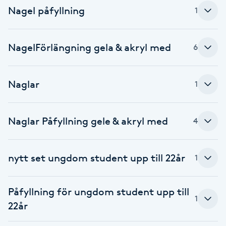
Nagel påfyllning
1
Brynformning
NagelFörlängning gela & akryl med
Brynfärgning
6
Brynplockning
Naglar
1
Bröllopsuppsättning
C
Naglar Påfyllning gele & akryl med
4
Celluliter
nytt set ungdom student upp till 22år
1
Coachning
Påfyllning för ungdom student upp till
1
Color correction
22år