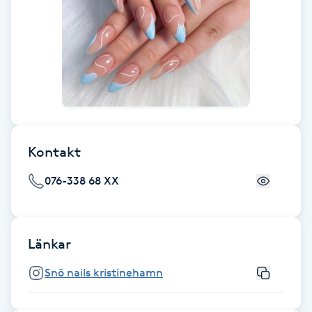
Fransk manikyr
Fransrengöring
Frekvensterapi
Friskvård
Kontakt
Friskvårdsmassage
076-338 68 XX
Frisör
Länkar
Funktionsanalys
Snö nails kristinehamn
Färgning