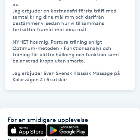
du.

Jag erbjuder en kostnadsfri första träff med 
Gua Sha-massage
samtal kring dina mål mm och därifrån 
bestämmer vi sedan hur vi tillsammans 
H
fortsätter framåt mot dina mål.

Hatha Yoga
NYHET hos mig, Posturalträning enligt 
Optimum-metoden - Funktionsanalys och 
träning för bättre hållning och funktion samt 
Headspa
balanserad kropp utan smärta.

Jag erbjuder även Svensk Klassisk Massage på 
Healing
Kolarvägen 3 i Skutskär.
Herrklippning
HIFU
För en smidigare upplevelse
Hollywood Peel