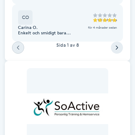
F
CO
till
Johanna
Face framing
Carina O.
för 4 månader sedan
Enkelt och smidigt bara...
Faceliftmassage
Sida
1
av
8
Fet hårbotten
Fettreducering
Fibromassage
Fillers
Fotmassage