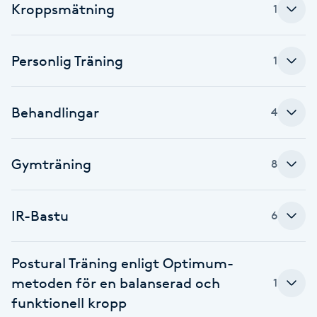
Kroppsmätning
1
Babylights
Personlig Träning
1
Balayage
Bambumassage
Behandlingar
4
Barber
Gymträning
8
Barnklippning
IR-Bastu
6
BIAB
Postural Träning enligt Optimum-
Blowout
metoden för en balanserad och
1
funktionell kropp
Bottenfärg