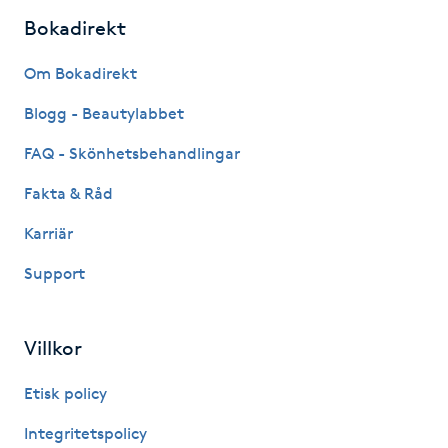
Hårborttagning
Bokadirekt
Hårbottenbehandling
Om Bokadirekt
Blogg - Beautylabbet
Hårförlängning
FAQ - Skönhetsbehandlingar
Hårvård
Fakta & Råd
Karriär
Hälsa
Support
Hälsprickor
I
Villkor
Idrottsmassage
Etisk policy
IPL
Integritetspolicy