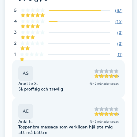
Cryoterapi
5
(
87
)
D
4
(
15
)
Damklippning
3
(
0
)
Dermapen
2
(
0
)
1
(
1
)
Diamantslipning
E
AS
till
Johanna
Anette S.
för 2 månader sedan
Enzympeeling
Så proffsig och trevlig
Extensions
AE
till
Johanna
Extensions borttagning
Anki E.
för 3 månader sedan
Toppenbra massage som verkligen hjälpte mig
att må bättre
Eyeliner-tatuering