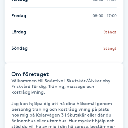
Föning
G
Fredag
08:00 - 17:00
Gel naglar
Lördag
Stängt
Gelenaglar
Söndag
Stängt
Gellack
Om företaget
Gellack med förstärkning
Välkommen till SoActive i Skutskär /Älvkarleby

Friskvård för dig. Träning, massage och 
kostrådgivning.

Gravidmassage
Jag kan hjälpa dig att nå dina hälsomål genom 
Gravidyoga
personlig träning och kostrådgivning på plats 
hos mig på Kolarvägen 3 i Skutskär eller där du 
är inomhus eller utomhus. Hur mycket hjälp och 
Gruppträning
stöd du vill ha av mig i din hälsoresa, bestämmer 