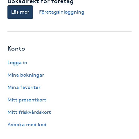
Bokadirekt för företag
Hot Stone Massage
Läs mer
Företagsinloggning
Hot yoga
Hudföryngring
Konto
Huduppstramning
Logga in
Hudvård
Mina bokningar
Mina favoriter
Hyaluronsyra
Mitt presentkort
Hyperhidros
Mitt friskvårdskort
Avboka med kod
Hypnos