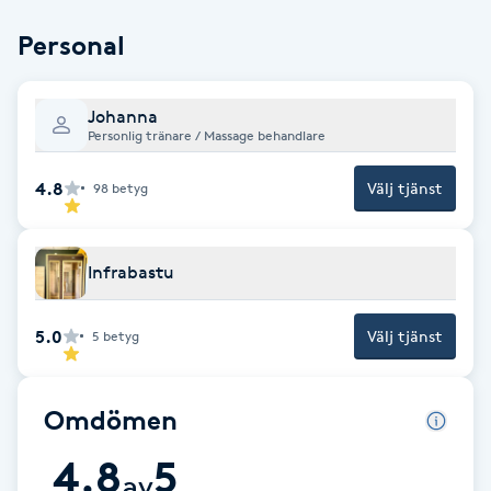
Brynformning
Personal
Brynfärgning
Johanna
Personlig tränare / Massage behandlare
Brynplockning
4.8
Välj tjänst
98
betyg
Bröllopsuppsättning
C
Infrabastu
Celluliter
5.0
Välj tjänst
5
betyg
Coachning
Omdömen
Color correction
4.8
5
av