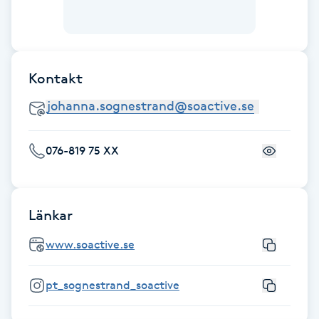
Fotsvamp
Fotvård
Kontakt
Fransar
Fransborttagning
076-819 75 XX
Fransfärgning
Länkar
Fransförlängning
www.soactive.se
Fransförlängning Megavolym
pt_sognestrand_soactive
Fransförlängning Volym