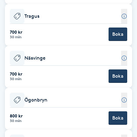
Cryoterapi
D
Tragus
Damklippning
700 kr
Boka
30 min
Dermapen
Näsvinge
Diamantslipning
E
700 kr
Boka
30 min
Enzympeeling
Ögonbryn
Extensions
800 kr
Boka
Extensions borttagning
30 min
Eyeliner-tatuering