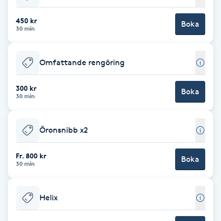
Babylights
450 kr
Boka
30 min
Balayage
Omfattande rengöring
Bambumassage
300 kr
Boka
30 min
Barber
Barnklippning
Öronsnibb x2
BIAB
Fr. 800 kr
Boka
30 min
Blowout
Helix
Bottenfärg