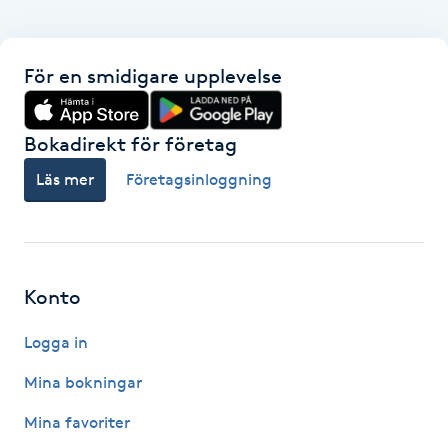
Kosmetisk tatuering
För en smidigare upplevelse
Kostrådgivning
Kroppsinpackning
Bokadirekt för företag
Läs mer
Företagsinloggning
Kroppspeeling
Käkledsbehandling
Konto
Kärlbehandling
L
Logga in
Mina bokningar
Laserbehandling
Mina favoriter
Lashlift Keratin