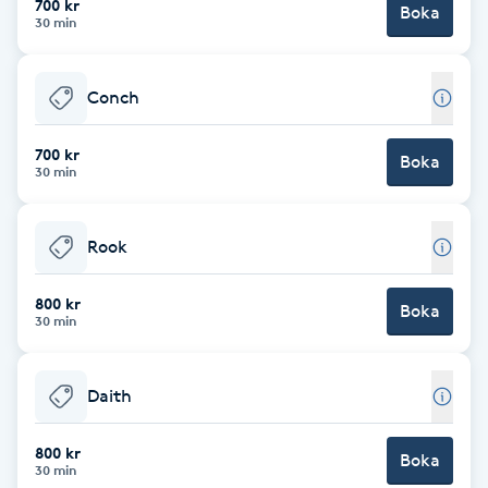
700 kr
Boka
30 min
Brynformning
Conch
Brynfärgning
700 kr
Brynplockning
Boka
30 min
Bröllopsuppsättning
Rook
C
800 kr
Celluliter
Boka
30 min
Coachning
Daith
Color correction
800 kr
Boka
30 min