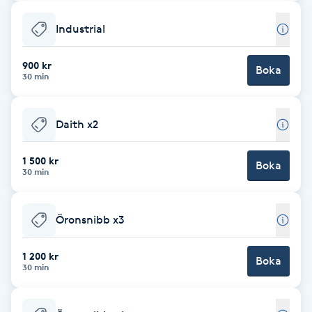
Föning
Industrial
G
900 kr
Gel naglar
Boka
30 min
Gelenaglar
Daith x2
Gellack
1 500 kr
Boka
30 min
Gellack med förstärkning
Öronsnibb x3
Gravidmassage
1 200 kr
Boka
Gravidyoga
30 min
Gruppträning