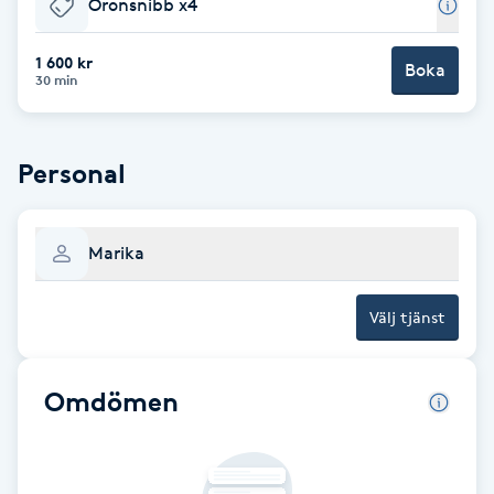
Öronsnibb x4
Gua Sha-massage
1 600 kr
Boka
30 min
H
Hatha Yoga
Personal
Headspa
Marika
Healing
Välj tjänst
Herrklippning
HIFU
Omdömen
Hollywood Peel