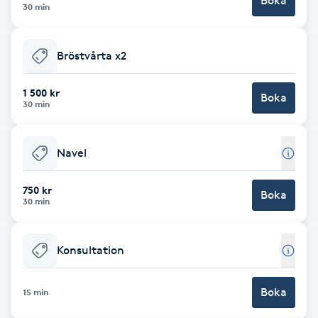
Boka
30 min
Fransk manikyr
Fransrengöring
Bröstvårta x2
1 500 kr
Frekvensterapi
Boka
30 min
Friskvård
Navel
Friskvårdsmassage
750 kr
Boka
30 min
Frisör
Konsultation
Funktionsanalys
Boka
Färgning
15 min