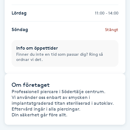
Kinesiologi
Lördag
11:00 - 14:00
Kinesisk medicin
Söndag
Stängt
Kiropraktik
Info om öppettider
Finner du inte en tid som passar dig? Ring så
Klangmassage
ordnar vi det.
Klippning
Om företaget
Klippning & Slingor
Professionell piercare i Södertälje centrum.

Vi använder oss enbart av smycken i 
implantatgraderad titan steriliserad i autoklav. 
Klippning ungdom
Eftervård ingår i alla piercingar. 

Koppningsmassage