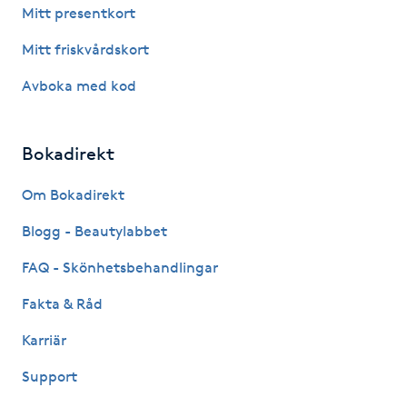
Mitt presentkort
LED-ljusterapi
Mitt friskvårdskort
Avboka med kod
Liktornar
LPG
Bokadirekt
Om Bokadirekt
LPG-behandling
Blogg - Beautylabbet
LPG-massage
FAQ - Skönhetsbehandlingar
Luggklippning
Fakta & Råd
Karriär
Lymfmassage
Support
Läpptatuering