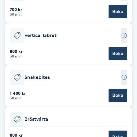
Fotsvamp
700 kr
Boka
30 min
Fotvård
Vertical labret
Fransar
800 kr
Boka
30 min
Fransborttagning
Fransfärgning
Snakebites
Fransförlängning
1 400 kr
Boka
30 min
Fransförlängning Megavolym
Bröstvårta
Fransförlängning Volym
800 kr