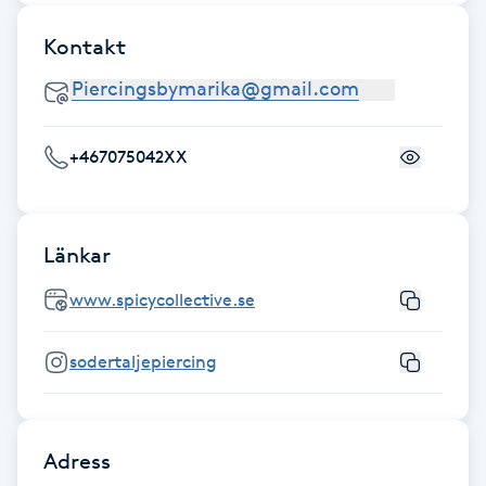
Hårborttagning
Kontakt
Hårbottenbehandling
Hårförlängning
+467075042XX
Hårvård
Länkar
Hälsa
www.spicycollective.se
Hälsprickor
I
sodertaljepiercing
Idrottsmassage
Adress
IPL