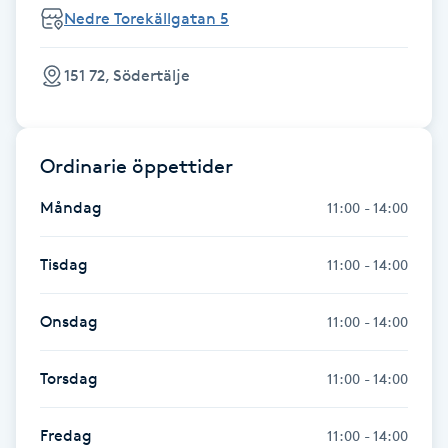
Nedre Torekällgatan 5
IPL hårborttagning
151 72, Södertälje
IR-massage
J
Ordinarie öppettider
Japansk massage
K
Måndag
11:00 - 14:00
K18
Tisdag
11:00 - 14:00
Katun fransar
Onsdag
11:00 - 14:00
Kemisk peeling
Torsdag
11:00 - 14:00
Keratinbehandling
Fredag
11:00 - 14:00