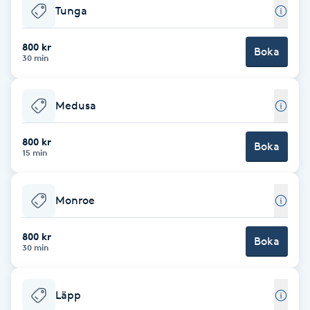
Tunga
F
800 kr
Boka
Face framing
30 min
Faceliftmassage
Medusa
Fet hårbotten
800 kr
Boka
15 min
Fettreducering
Monroe
Fibromassage
800 kr
Boka
Fillers
30 min
Fotmassage
Läpp