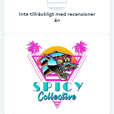
Hot Stone Massage
Inte tillräckligt med recensioner
Hot yoga
än
Hudföryngring
Huduppstramning
Hudvård
Hyaluronsyra
Hyperhidros
Hypnos