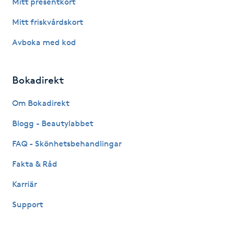
Mitt presentkort
Hot Stone Massage
Mitt friskvårdskort
Hot yoga
Avboka med kod
Hudföryngring
Bokadirekt
Huduppstramning
Om Bokadirekt
Hudvård
Blogg - Beautylabbet
FAQ - Skönhetsbehandlingar
Hyaluronsyra
Fakta & Råd
Hyperhidros
Karriär
Support
Hypnos