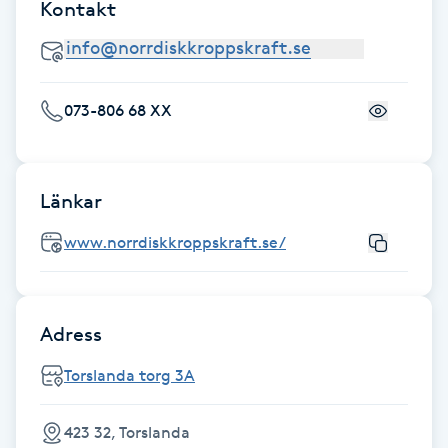
Kontakt
Fotsvamp
Fotvård
073-806 68 XX
Fransar
Fransborttagning
Länkar
www.norrdiskkroppskraft.se/
Fransfärgning
Fransförlängning
Adress
Fransförlängning Megavolym
Torslanda torg 3A
Fransförlängning Volym
423 32, Torslanda