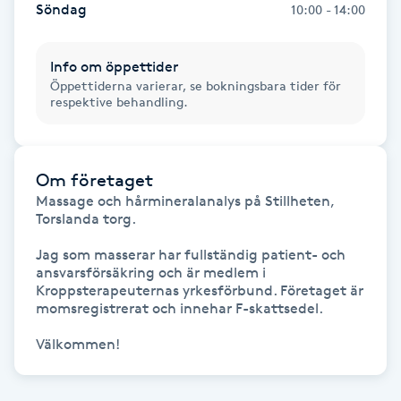
Söndag
10:00 - 14:00
Föning
G
Info om öppettider
Öppettiderna varierar, se bokningsbara tider för
Gel naglar
respektive behandling.
Gelenaglar
Om företaget
Gellack
Massage och hårmineralanalys på Stillheten, 
Torslanda torg.

Gellack med förstärkning
Jag som masserar har fullständig patient- och 
ansvarsförsäkring och är medlem i 
Gravidmassage
Kroppsterapeuternas yrkesförbund. Företaget är 
momsregistrerat och innehar F-skattsedel. 

Gravidyoga
Gruppträning