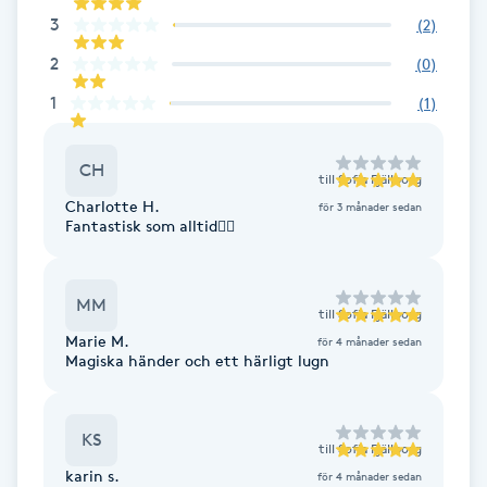
Cryoterapi
3
(
2
)
D
2
(
0
)
Damklippning
1
(
1
)
Dermapen
CH
till
Sofia Fjällborg
Charlotte H.
för 3 månader sedan
Diamantslipning
Fantastisk som alltid👌🏼
E
Enzympeeling
MM
till
Sofia Fjällborg
Marie M.
för 4 månader sedan
Extensions
Magiska händer och ett härligt lugn
Extensions borttagning
KS
till
Sofia Fjällborg
karin s.
för 4 månader sedan
Eyeliner-tatuering