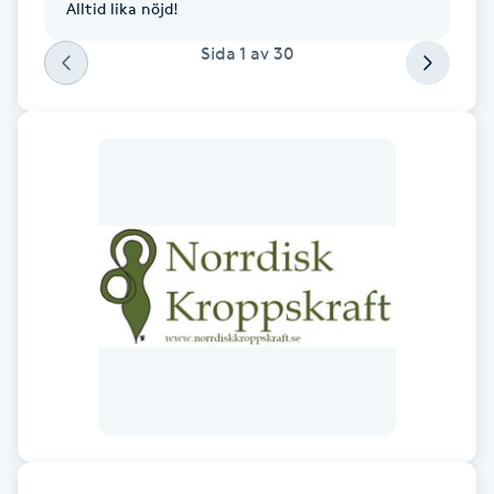
Alltid lika nöjd!
F
Sida
1
av
30
Face framing
Faceliftmassage
Fet hårbotten
Fettreducering
Fibromassage
Fillers
Fotmassage