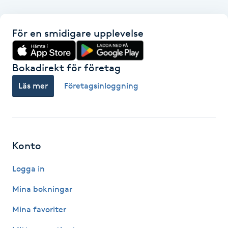
Gua Sha-massage
För en smidigare upplevelse
H
Hatha Yoga
Bokadirekt för företag
Läs mer
Företagsinloggning
Headspa
Healing
Konto
Herrklippning
Logga in
HIFU
Mina bokningar
Hollywood Peel
Mina favoriter