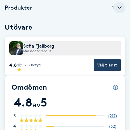
Produkter
1
Brynformning
Utövare
Brynfärgning
Brynplockning
Sofia Fjällborg
Massageterapeut
Bröllopsuppsättning
4.8
Välj tjänst
252
betyg
C
Celluliter
Omdömen
4.8
5
Coachning
av
Color correction
5
(
217
)
4
(
32
)