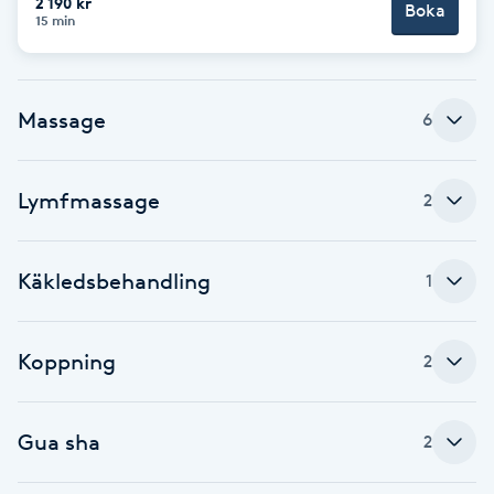
2 190 kr
Boka
15 min
Babylights
Balayage
Massage
6
Bambumassage
Lymfmassage
2
Barber
Käkledsbehandling
1
Barnklippning
BIAB
Koppning
2
Blowout
Gua sha
2
Bottenfärg