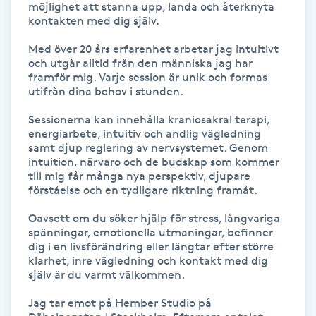
möjlighet att stanna upp, landa och återknyta 
Föning
kontakten med dig själv.

G
Med över 20 års erfarenhet arbetar jag intuitivt 
och utgår alltid från den människa jag har 
Gel naglar
framför mig. Varje session är unik och formas 
utifrån dina behov i stunden.

Gelenaglar
Sessionerna kan innehålla kraniosakral terapi, 
energiarbete, intuitiv och andlig vägledning 
samt djup reglering av nervsystemet. Genom 
Gellack
intuition, närvaro och de budskap som kommer 
till mig får många nya perspektiv, djupare 
Gellack med förstärkning
förståelse och en tydligare riktning framåt.

Oavsett om du söker hjälp för stress, långvariga 
Gravidmassage
spänningar, emotionella utmaningar, befinner 
dig i en livsförändring eller längtar efter större 
klarhet, inre vägledning och kontakt med dig 
Gravidyoga
själv är du varmt välkommen.

Jag tar emot på Hember Studio på 
Gruppträning