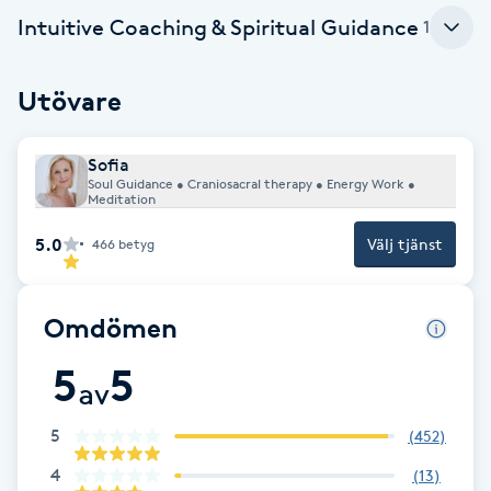
Intuitive Coaching & Spiritual Guidance
1
Brynformning
Utövare
Brynfärgning
Brynplockning
Sofia
Soul Guidance • Craniosacral therapy • Energy Work •
Meditation
Bröllopsuppsättning
5.0
Välj tjänst
466
betyg
C
Celluliter
Omdömen
5
5
Coachning
av
Color correction
5
(
452
)
4
(
13
)