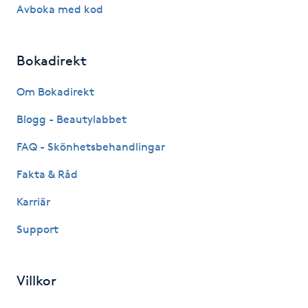
Hårborttagning
Avboka med kod
Hårbottenbehandling
Bokadirekt
Hårförlängning
Om Bokadirekt
Blogg - Beautylabbet
Hårvård
FAQ - Skönhetsbehandlingar
Hälsa
Fakta & Råd
Hälsprickor
Karriär
I
Support
Idrottsmassage
Villkor
IPL