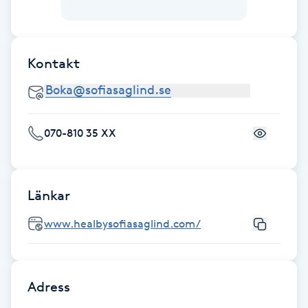
Fotsvamp
Fotvård
Kontakt
Fransar
Fransborttagning
070-810 35 XX
Fransfärgning
Länkar
Fransförlängning
www.healbysofiasaglind.com/
Fransförlängning Megavolym
Fransförlängning Volym
Adress