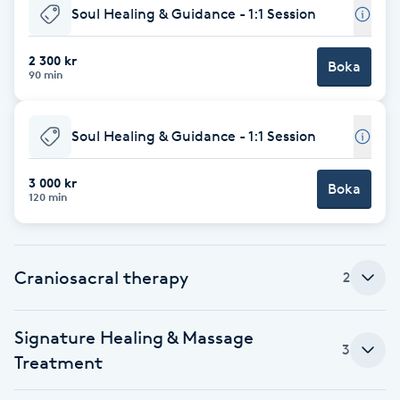
Soul Healing & Guidance - 1:1 Session
Babylights
2 300 kr
Boka
90 min
Balayage
Bambumassage
Soul Healing & Guidance - 1:1 Session
Barber
3 000 kr
Boka
120 min
Barnklippning
Craniosacral therapy
2
BIAB
Blowout
Signature Healing & Massage
3
Treatment
Bottenfärg