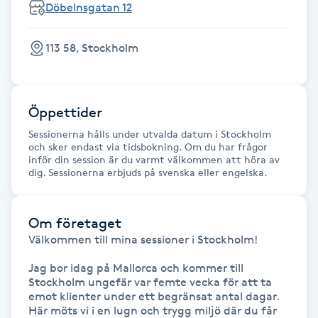
Döbelnsgatan 12
Fransk manikyr
113 58, Stockholm
Fransrengöring
Frekvensterapi
Öppettider
Friskvård
Sessionerna hålls under utvalda datum i Stockholm
och sker endast via tidsbokning. Om du har frågor
inför din session är du varmt välkommen att höra av
dig. Sessionerna erbjuds på svenska eller engelska.
Friskvårdsmassage
Frisör
Om företaget
Välkommen till mina sessioner i Stockholm! 

Funktionsanalys
Jag bor idag på Mallorca och kommer till 
Stockholm ungefär var femte vecka för att ta 
Färgning
emot klienter under ett begränsat antal dagar. 
Här möts vi i en lugn och trygg miljö där du får 