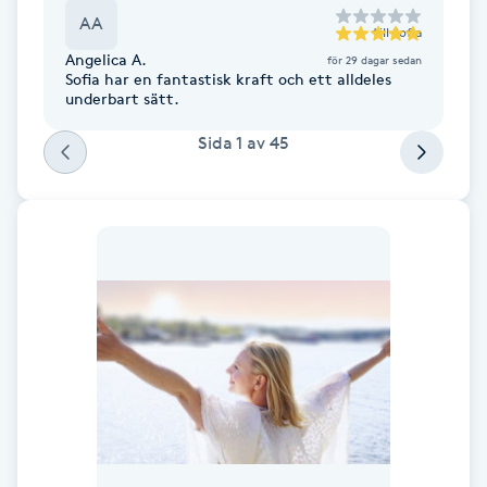
AA
F
till
Sofia
Angelica A.
för 29 dagar sedan
Sofia har en fantastisk kraft och ett alldeles
Face framing
underbart sätt.
Sida
1
av
45
Faceliftmassage
Fet hårbotten
Fettreducering
Fibromassage
Fillers
Fotmassage