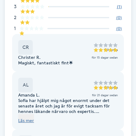
Cryoterapi
3
(
1
)
D
2
(
0
)
Damklippning
1
(
0
)
Dermapen
CR
till
Sofia
Christer R.
för 15 dagar sedan
Diamantslipning
Magiskt, fantastiskt fint🌟
E
Enzympeeling
AL
till
Sofia
Amanda L.
för 21 dagar sedan
Sofia har hjälpt mig något enormt under det
Extensions
senaste året och jag är för evigt tacksam för
hennes läkande närvaro och expertis.
craniosacral therapy, vägledning och massage,
Extensions borttagning
Läs mer
allt 10/10, helt fantastiskt bara.
Eyeliner-tatuering