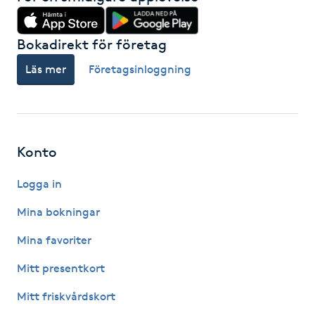
Hot Stone Massage
Bokadirekt för företag
Hot yoga
Läs mer
Företagsinloggning
Hudföryngring
Huduppstramning
Konto
Hudvård
Logga in
Hyaluronsyra
Mina bokningar
Mina favoriter
Hyperhidros
Mitt presentkort
Hypnos
Mitt friskvårdskort