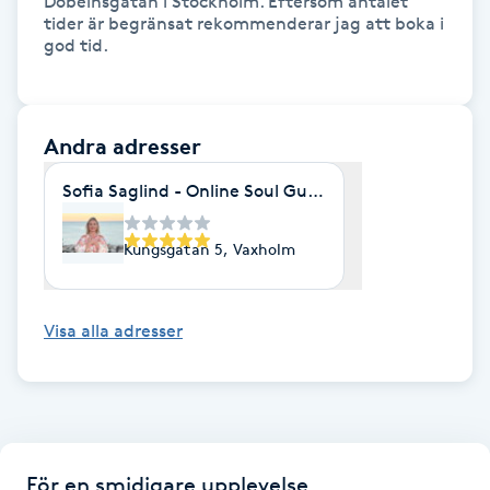
Döbelnsgatan i Stockholm. Eftersom antalet 
tider är begränsat rekommenderar jag att boka i 
god tid.

Gua Sha-massage
H
Hatha Yoga
Andra adresser
Sofia Saglind - Online Soul Guidance
Headspa
Kungsgatan 5, Vaxholm
Healing
Herrklippning
Visa alla adresser
HIFU
Hollywood Peel
För en smidigare upplevelse