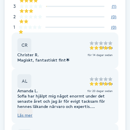
Cryoterapi
3
(
1
)
D
2
(
0
)
Damklippning
1
(
0
)
Dermapen
CR
till
Sofia
Christer R.
för 14 dagar sedan
Diamantslipning
Magiskt, fantastiskt fint🌟
E
Enzympeeling
AL
till
Sofia
Amanda L.
för 20 dagar sedan
Sofia har hjälpt mig något enormt under det
Extensions
senaste året och jag är för evigt tacksam för
hennes läkande närvaro och expertis.
craniosacral therapy, vägledning och massage,
Extensions borttagning
Läs mer
allt 10/10, helt fantastiskt bara.
Eyeliner-tatuering