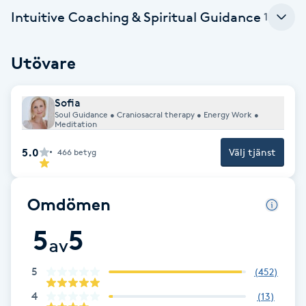
Intuitive Coaching & Spiritual Guidance
1
Brynformning
Utövare
Brynfärgning
Brynplockning
Sofia
Soul Guidance • Craniosacral therapy • Energy Work •
Meditation
Bröllopsuppsättning
5.0
Välj tjänst
466
betyg
C
Celluliter
Omdömen
5
5
Coachning
av
Color correction
5
(
452
)
4
(
13
)