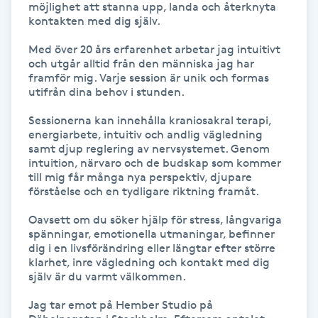
möjlighet att stanna upp, landa och återknyta 
Föning
kontakten med dig själv.

G
Med över 20 års erfarenhet arbetar jag intuitivt 
och utgår alltid från den människa jag har 
Gel naglar
framför mig. Varje session är unik och formas 
utifrån dina behov i stunden.

Gelenaglar
Sessionerna kan innehålla kraniosakral terapi, 
energiarbete, intuitiv och andlig vägledning 
samt djup reglering av nervsystemet. Genom 
Gellack
intuition, närvaro och de budskap som kommer 
till mig får många nya perspektiv, djupare 
Gellack med förstärkning
förståelse och en tydligare riktning framåt.

Oavsett om du söker hjälp för stress, långvariga 
Gravidmassage
spänningar, emotionella utmaningar, befinner 
dig i en livsförändring eller längtar efter större 
klarhet, inre vägledning och kontakt med dig 
Gravidyoga
själv är du varmt välkommen.

Jag tar emot på Hember Studio på 
Gruppträning