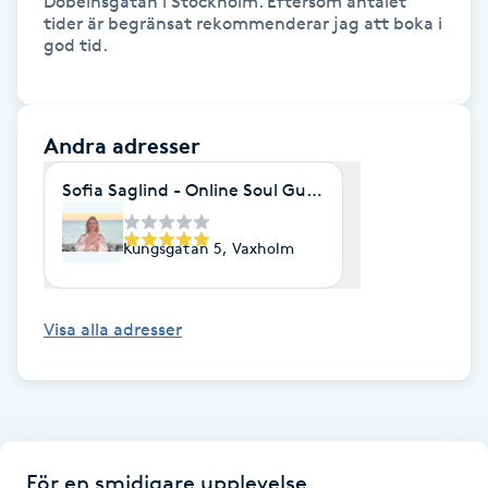
Döbelnsgatan i Stockholm. Eftersom antalet 
tider är begränsat rekommenderar jag att boka i 
god tid.

Gua Sha-massage
H
Hatha Yoga
Andra adresser
Sofia Saglind - Online Soul Guidance
Headspa
Kungsgatan 5, Vaxholm
Healing
Herrklippning
Visa alla adresser
HIFU
Hollywood Peel
För en smidigare upplevelse