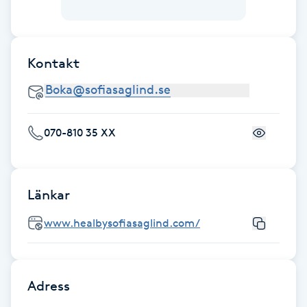
Fotsvamp
Fotvård
Kontakt
Fransar
Fransborttagning
070-810 35 XX
Fransfärgning
Länkar
Fransförlängning
www.healbysofiasaglind.com/
Fransförlängning Megavolym
Fransförlängning Volym
Adress