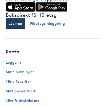
Hot Stone Massage
Bokadirekt för företag
Hot yoga
Läs mer
Företagsinloggning
Hudföryngring
Huduppstramning
Konto
Hudvård
Logga in
Hyaluronsyra
Mina bokningar
Mina favoriter
Hyperhidros
Mitt presentkort
Hypnos
Mitt friskvårdskort