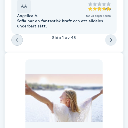
AA
F
till
Sofia
Angelica A.
för 28 dagar sedan
Sofia har en fantastisk kraft och ett alldeles
Face framing
underbart sätt.
Sida
1
av
45
Faceliftmassage
Fet hårbotten
Fettreducering
Fibromassage
Fillers
Fotmassage