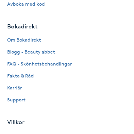
Hårborttagning
Avboka med kod
Hårbottenbehandling
Bokadirekt
Hårförlängning
Om Bokadirekt
Blogg - Beautylabbet
Hårvård
FAQ - Skönhetsbehandlingar
Hälsa
Fakta & Råd
Hälsprickor
Karriär
I
Support
Idrottsmassage
Villkor
IPL