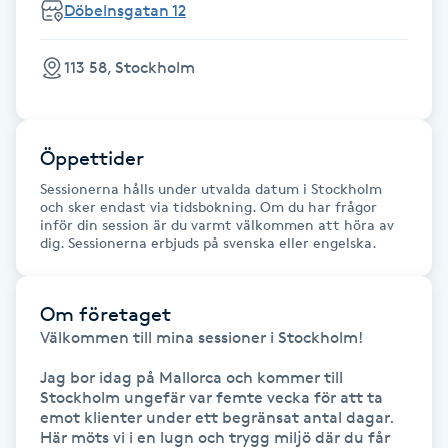
Döbelnsgatan 12
Fransk manikyr
113 58, Stockholm
Fransrengöring
Frekvensterapi
Öppettider
Friskvård
Sessionerna hålls under utvalda datum i Stockholm
och sker endast via tidsbokning. Om du har frågor
inför din session är du varmt välkommen att höra av
dig. Sessionerna erbjuds på svenska eller engelska.
Friskvårdsmassage
Frisör
Om företaget
Välkommen till mina sessioner i Stockholm! 

Funktionsanalys
Jag bor idag på Mallorca och kommer till 
Stockholm ungefär var femte vecka för att ta 
Färgning
emot klienter under ett begränsat antal dagar. 
Här möts vi i en lugn och trygg miljö där du får 