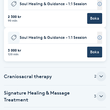
Soul Healing & Guidance - 1:1 Session
Babylights
2 300 kr
Boka
90 min
Balayage
Bambumassage
Soul Healing & Guidance - 1:1 Session
Barber
3 000 kr
Boka
120 min
Barnklippning
Craniosacral therapy
2
BIAB
Blowout
Signature Healing & Massage
3
Treatment
Bottenfärg