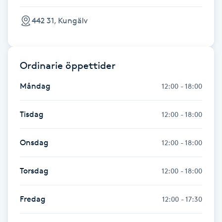
Hot Stone Massage
442 31, Kungälv
Hot yoga
Hudföryngring
Ordinarie öppettider
Måndag
12:00 - 18:00
Huduppstramning
Tisdag
12:00 - 18:00
Hudvård
Onsdag
12:00 - 18:00
Hyaluronsyra
Torsdag
12:00 - 18:00
Hyperhidros
Fredag
12:00 - 17:30
Hypnos