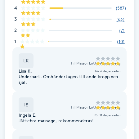
Fransk manikyr
4
(
587
)
3
(
63
)
Fransrengöring
2
(
7
)
Frekvensterapi
1
(
10
)
Friskvård
LK
till
Massör Lotta Westerberg
Lisa K.
för 6 dagar sedan
Friskvårdsmassage
Underbart. Omhändertagen till ande kropp och
själ.
Frisör
IE
till
Massör Lotta Westerberg
Funktionsanalys
Ingela E.
för 11 dagar sedan
Jättebra massage, rekommenderas!
Färgning