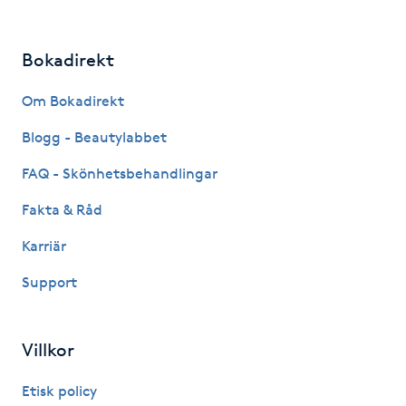
LED-ljusterapi
Bokadirekt
Liktornar
Om Bokadirekt
Blogg - Beautylabbet
LPG
FAQ - Skönhetsbehandlingar
LPG-behandling
Fakta & Råd
Karriär
LPG-massage
Support
Luggklippning
Villkor
Lymfmassage
Etisk policy
Läpptatuering