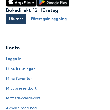
Kosmetisk tatuering
Bokadirekt för företag
Läs mer
Företagsinloggning
Kostrådgivning
Kroppsinpackning
Konto
Kroppspeeling
Logga in
Käkledsbehandling
Mina bokningar
Kärlbehandling
Mina favoriter
L
Mitt presentkort
Laserbehandling
Mitt friskvårdskort
Avboka med kod
Lashlift Keratin