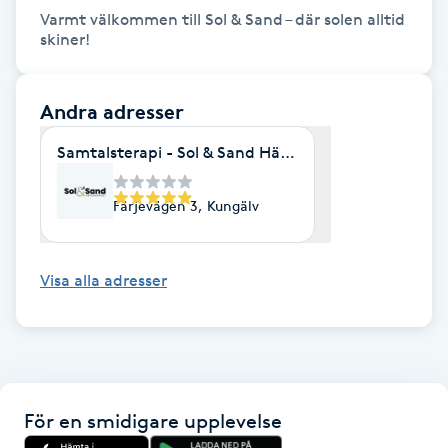
Varmt välkommen till Sol & Sand – där solen alltid 
Kinesiologi
skiner!
Kinesisk medicin
Andra adresser
Kiropraktik
Samtalsterapi - Sol & Sand Hälsocenter
Klangmassage
Färjevägen 3, Kungälv
Klippning
Visa alla adresser
Klippning & Slingor
Klippning ungdom
För en smidigare upplevelse
Koppningsmassage