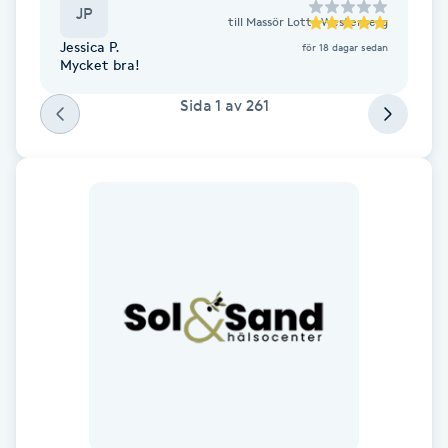
JP
Föning
till
Massör Lotta Westerberg
Jessica P.
för 18 dagar sedan
G
Mycket bra!
Gel naglar
Sida
1
av
261
Gelenaglar
Gellack
Gellack med förstärkning
Gravidmassage
Gravidyoga
Gruppträning