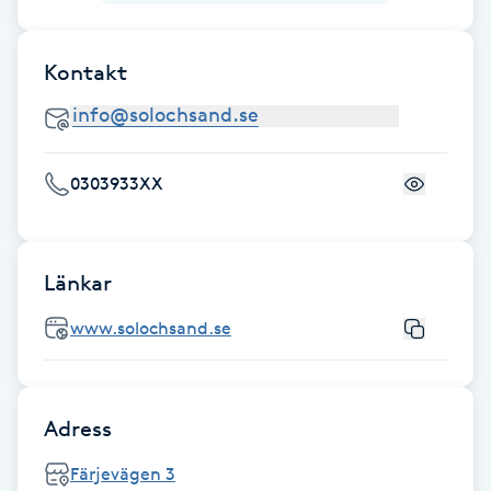
Gua Sha-massage
Kontakt
H
Hatha Yoga
0303933XX
Headspa
Healing
Länkar
Herrklippning
www.solochsand.se
HIFU
Adress
Hollywood Peel
Färjevägen 3