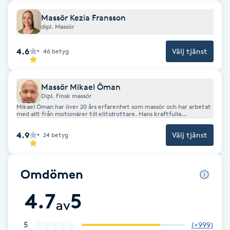
Fotsvamp
Massör Kezia Fransson
dipl. Massör
Fotvård
4.6
Välj tjänst
46
betyg
Fransar
Massör Mikael Öman
Fransborttagning
Dipl. Finsk massör
Mikael Öman har över 20 års erfarenhet som massör och har arbetat
med allt från motionärer till elitidrottare. Hans kraftfulla
behandlingar har lockat flera SM- och VM-medaljörer. Idag fokuserar
Fransfärgning
Mikael på att kombinera klassisk och idrottsmassage med
4.9
Välj tjänst
24
betyg
specialiserade metoder som nervbanebehandling och
laserbehandling (808 nM) – effektiva vid smärta, stelhet och skador.
Efter många år i Örebro fortsätter han nu att hjälpa människor med
Fransförlängning
dessa unika behandlingar hos oss.
Omdömen
Fransförlängning Megavolym
4.7
5
av
Fransförlängning Volym
5
(
+999
)