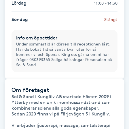
Lördag
11:00 - 14:30
Hårborttagning
Söndag
Hårbottenbehandling
Stängt
Hårförlängning
Info om öppettider
Under sommartid är dörren till receptionen låst.
Har du bokat tid så vänta kvar utanför så
Hårvård
kommer vi och öppnar. Ring oss gärna om ni har
frågor 030393365 Soliga hälsningar Personalen på
Sol & Sand
Hälsa
Hälsprickor
Om företaget
I
Sol & Sand i Kungälv AB startade hösten 2009 i 
Ytterby med en unik inomhussandstrand som 
Idrottsmassage
kombinerar solens alla goda egenskaper.

Sedan 2020 finns vi på Färjevägen 3 i Kungälv.

IPL
Vi erbjuder ljusterapi, massage, samtalsterapi 