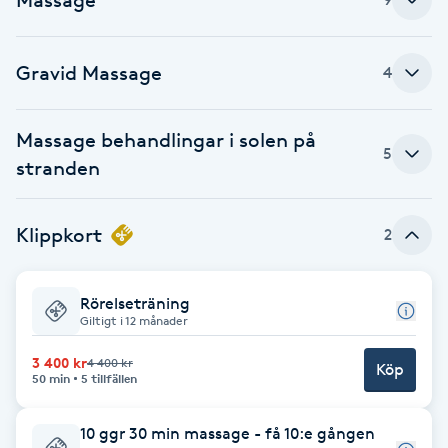
Brynformning
Gravid Massage
4
Brynfärgning
Massage behandlingar i solen på
Brynplockning
5
stranden
Bröllopsuppsättning
Klippkort
2
C
Celluliter
Rörelseträning
Giltigt i 12 månader
Coachning
3 400 kr
4 400 kr
Köp
50 min
5 tillfällen
Color correction
10 ggr 30 min massage - få 10:e gången