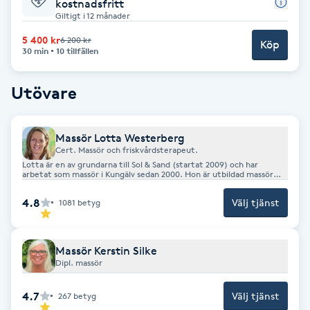
Cryoterapi
kostnadsfritt
Giltigt i 12 månader
D
5 400 kr
6 200 kr
Köp
30 min
10 tillfällen
Damklippning
Utövare
Dermapen
Diamantslipning
Massör Lotta Westerberg
Cert. Massör och friskvårdsterapeut.
E
Lotta är en av grundarna till Sol & Sand (startat 2009) och har
arbetat som massör i Kungälv sedan 2000. Hon är utbildad massör
och friskvårdsterapeut och arbetar gärna djupgående, men anpassar
Enzympeeling
alltid behandlingen efter kundens behov. Vid mycket smärta kan en
4.8
Välj tjänst
1081
betyg
skräddarsydd rehabbehandling vara lämplig. Massage i solen
rekommenderas då IR-ljuset förstärker effekten. På Sol & Sand
Hälsocenter erbjuds både djupgående och avslappnande massage
Extensions
som motverkar smärta, trötthet och stelhet, och ger ökad rörlighet
och välbefinnande.
Massör Kerstin Silke
Dipl. massör
Extensions borttagning
4.7
Välj tjänst
267
betyg
Eyeliner-tatuering