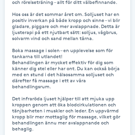
och rörelseträning – allt för ditt välbefinnande.

IPL hårborttagning
Hos oss är det sommar året om. Solljuset har en 
positiv inverkan på både kropp och sinne – vi blir 
gladare, piggare och mer avslappnade. Detta är 
IR-massage
ljusterapi på ett njutbart sätt: solljus, vågbrus, 
J
solvarm vind och sand mellan tårna.

Boka massage i solen – en upplevelse som för 
Japansk massage
tankarna till utlandet!

K
Behandlingen är mycket effektiv för dig som 
känner dig stel eller har ont. Du kan också börja 
med en stund i det hälsosamma solljuset och 
K18
därefter få massage i ett av våra 
behandlingsrum.

Katun fransar
Det infraröda ljuset hjälper till att mjuka upp 
kroppen genom att öka blodcirkulationen och 
Kemisk peeling
tänjbarheten i muskler och leder. En uppvärmd 
kropp blir mer mottaglig för massage, vilket gör 
behandlingen ännu mer avslappnande och 
Keratinbehandling
behaglig.
