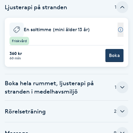
Ljusterapi på stranden
1
Babylights
Balayage
En soltimme (mini ålder 13 år)
Friskvård
Bambumassage
360 kr
Boka
60 min
Barber
Barnklippning
Boka hela rummet, ljusterapi på
1
stranden i medelhavsmiljö
BIAB
Blowout
Rörelseträning
2
Bottenfärg
Massage
9