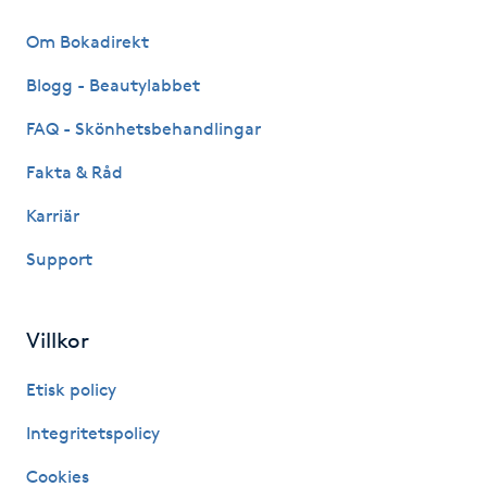
Hot Stone Massage
Om Bokadirekt
Hot yoga
Blogg - Beautylabbet
FAQ - Skönhetsbehandlingar
Hudföryngring
Fakta & Råd
Huduppstramning
Karriär
Hudvård
Support
Hyaluronsyra
Villkor
Hyperhidros
Etisk policy
Integritetspolicy
Hypnos
Cookies