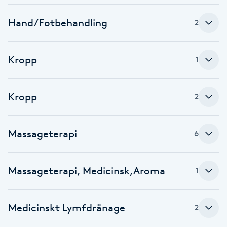
Babylights
Hand/Fotbehandling
2
Balayage
Kropp
1
Bambumassage
Kropp
2
Barber
Barnklippning
Massageterapi
6
BIAB
Massageterapi, Medicinsk,Aroma
1
Blowout
Medicinskt Lymfdränage
2
Bottenfärg