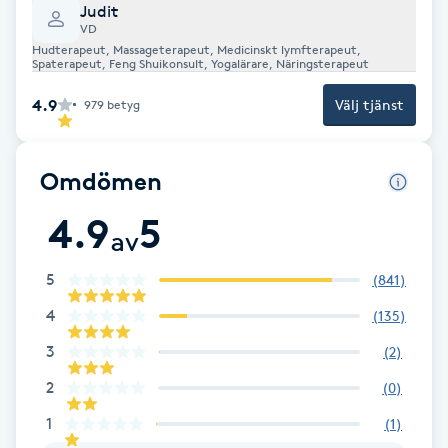
Cryoterapi
Judit
VD
D
Hudterapeut, Massageterapeut, Medicinskt lymfterapeut,
Spaterapeut, Feng Shuikonsult, Yogalärare, Näringsterapeut
Damklippning
4.9
Välj tjänst
979
betyg
Dermapen
Omdömen
Diamantslipning
4.9
5
E
av
Enzympeeling
5
(
841
)
4
(
135
)
Extensions
3
(
2
)
Extensions borttagning
2
(
0
)
1
(
1
)
Eyeliner-tatuering