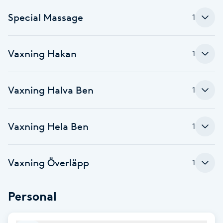
Special Massage
1
Brynformning
Brynfärgning
Vaxning Hakan
1
Brynplockning
Vaxning Halva Ben
1
Bröllopsuppsättning
C
Vaxning Hela Ben
1
Celluliter
Vaxning Överläpp
1
Coachning
Personal
Color correction