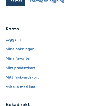
Läs mer
Företagsinloggning
Gua Sha-massage
H
Konto
Hatha Yoga
Logga in
Headspa
Mina bokningar
Healing
Mina favoriter
Mitt presentkort
Herrklippning
Mitt friskvårdskort
HIFU
Avboka med kod
Hollywood Peel
Bokadirekt