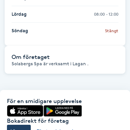
Föning
Lördag
08:00 - 12:00
G
Gel naglar
Söndag
Stängt
Gelenaglar
Om företaget
Gellack
Solabergs Spa är verksamt i Lagan .
Gellack med förstärkning
Gravidmassage
För en smidigare upplevelse
Gravidyoga
Bokadirekt för företag
Gruppträning