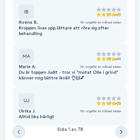
F
IB
till
Judit
Ihréne B.
för ungefär en månad sedan
Face framing
Kroppen livas upp,lättare att röra sig efter
behandling
Faceliftmassage
MA
Fet hårbotten
till
Judit
Marie A.
för ungefär en månad sedan
Du är toppen Judit - tror vi ”motat Olle i grind”
Fettreducering
känner mig bättre ikväll 👌🙌💕
Fibromassage
UJ
till
Judit
Fillers
Ulrika J.
för ungefär en månad sedan
Alltid lika härligt
Fotmassage
Sida
1
av
78