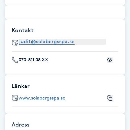
Fotsvamp
Fotvård
Kontakt
Fransar
Fransborttagning
070-811 08 XX
Fransfärgning
Länkar
Fransförlängning
www.solabergsspa.se
Fransförlängning Megavolym
Fransförlängning Volym
Adress