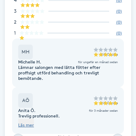
4
(
0
)
Cryoterapi
D
3
(
0
)
2
(
0
)
Damklippning
1
(
0
)
Dermapen
MH
till
Cecilia
Diamantslipning
Michelle H.
för ungefär en månad sedan
Lämnar salongen med lätta fötter efter
E
proffsigt utförd behandling och trevligt
bemötande.
Enzympeeling
AÖ
Extensions
till
Cecilia
Anita Ö.
för 3 månader sedan
Trevlig professionell.
Extensions borttagning
Läs mer
Eyeliner-tatuering