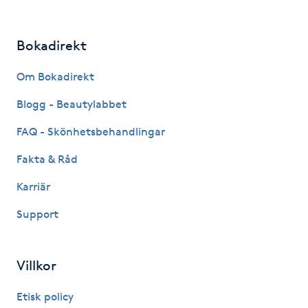
Hårborttagning
Bokadirekt
Hårbottenbehandling
Om Bokadirekt
Hårförlängning
Blogg - Beautylabbet
Hårvård
FAQ - Skönhetsbehandlingar
Fakta & Råd
Hälsa
Karriär
Hälsprickor
Support
I
Idrottsmassage
Villkor
IPL
Etisk policy