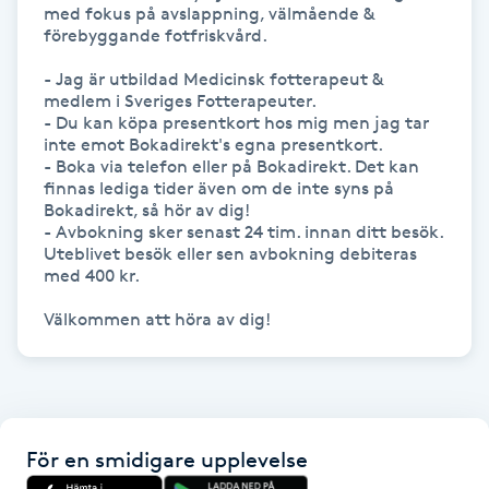
med fokus på avslappning, välmående & 
förebyggande fotfriskvård. 

Gua Sha-massage
- Jag är utbildad Medicinsk fotterapeut & 
H
medlem i Sveriges Fotterapeuter.

- Du kan köpa presentkort hos mig men jag tar 
Hatha Yoga
inte emot Bokadirekt's egna presentkort.

- Boka via telefon eller på Bokadirekt. Det kan 
finnas lediga tider även om de inte syns på 
Headspa
Bokadirekt, så hör av dig!

- Avbokning sker senast 24 tim. innan ditt besök. 
Uteblivet besök eller sen avbokning debiteras 
Healing
med 400 kr.

Herrklippning
HIFU
Hollywood Peel
För en smidigare upplevelse