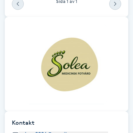
Sida
1
av
1
F
Face framing
Faceliftmassage
Fet hårbotten
Fettreducering
Fibromassage
Fillers
Kontakt
Fotmassage