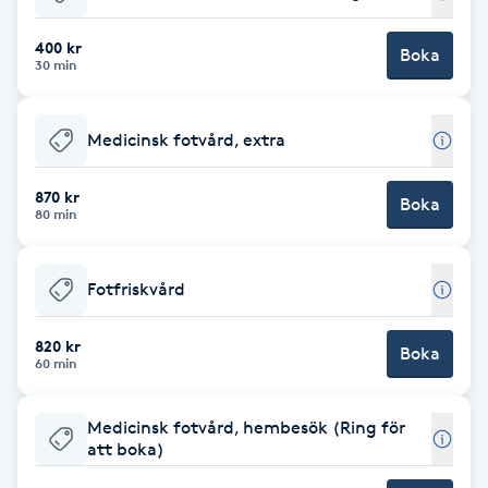
Babylights
400 kr
Boka
30 min
Balayage
Medicinsk fotvård, extra
Bambumassage
870 kr
Boka
80 min
Barber
Barnklippning
Fotfriskvård
BIAB
820 kr
Boka
60 min
Blowout
Medicinsk fotvård, hembesök (Ring för
att boka)
Bottenfärg