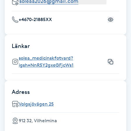
Fotsvamp
+4670-21885XX
Fotvård
Fransar
Länkar
Fransborttagning
solea_medicinskfotvard?
igsh=NnR5Y2gxeGFjcWs1
Fransfärgning
Fransförlängning
Adress
Volgsjövägen 25
Fransförlängning Megavolym
Fransförlängning Volym
912 32, Vilhelmina