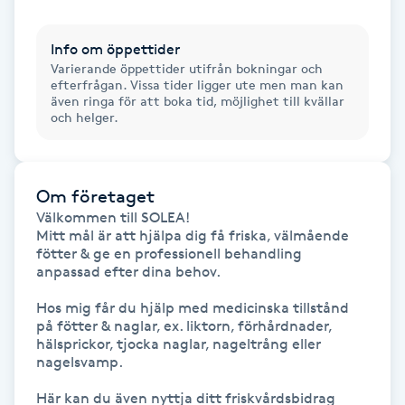
Föning
G
Info om öppettider
Varierande öppettider utifrån bokningar och
efterfrågan. Vissa tider ligger ute men man kan
Gel naglar
även ringa för att boka tid, möjlighet till kvällar
och helger.
Gelenaglar
Gellack
Om företaget
Välkommen till SOLEA!

Mitt mål är att hjälpa dig få friska, välmående 
Gellack med förstärkning
fötter & ge en professionell behandling 
anpassad efter dina behov.

Gravidmassage
Hos mig får du hjälp med medicinska tillstånd 
på fötter & naglar, ex. liktorn, förhårdnader, 
Gravidyoga
hälsprickor, tjocka naglar, nageltrång eller 
nagelsvamp.

Gruppträning
Här kan du även nyttja ditt friskvårdsbidrag 