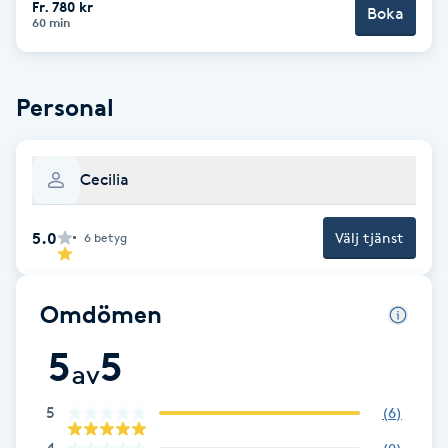
Fr. 780 kr
Boka
60 min
Brynformning
Brynfärgning
Personal
Brynplockning
Cecilia
Bröllopsuppsättning
C
5.0
Välj tjänst
6
betyg
Celluliter
Omdömen
Coachning
5
5
av
Color correction
5
(
6
)