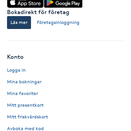
Hot Stone Massage
Bokadirekt för företag
Hot yoga
Läs mer
Företagsinloggning
Hudföryngring
Huduppstramning
Konto
Hudvård
Logga in
Mina bokningar
Hyaluronsyra
Mina favoriter
Hyperhidros
Mitt presentkort
Mitt friskvårdskort
Hypnos
Avboka med kod