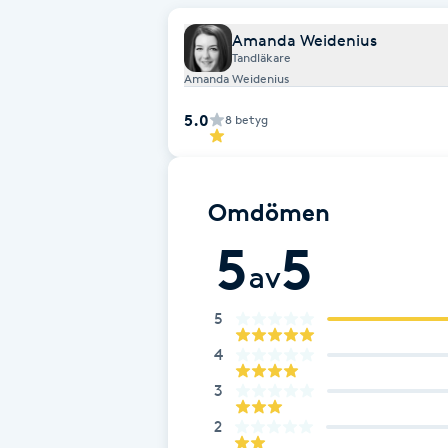
Eyeliner-tatuering
F
Amanda Weidenius
Tandläkare
Amanda Weidenius
Face framing
5.0
8
betyg
Faceliftmassage
Fet hårbotten
Omdömen
5
5
Fettreducering
av
Fibromassage
5
4
Fillers
3
Fotmassage
2