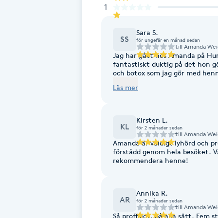
1
Fotsvamp
Sara S.
SS
Fotvård
för ungefär en månad sedan
till
Amanda Wei
Jag har gått hos Amanda på Hum
fantastiskt duktig på det hon gör! Det finns ingen annan jag litar på med 
Fransar
och botox som jag gör med hen
har stenkoll på alla nerver och mu
Läs mer
Amanda har jag fått botox (både 
Fransborttagning
akneärr som nu är så gott som 
inte löste det, för många år seda
ett mycket naturligt resultat (precis som
Kirsten L.
Fransfärgning
inte det hon inte tror blir bra
KL
för 2 månader sedan
hon kan stå bakom är något hon värderar högt. Gå
till
Amanda Wei
säkra, naturliga och fantastisk
Amanda är väldigt lyhörd och pr
Fransförlängning
förstådd genom hela besöket. V
rekommendera henne!
Fransförlängning Megavolym
Annika R.
AR
för 2 månader sedan
Fransförlängning Volym
till
Amanda Wei
Så proffsigt, på alla sätt. Fem st