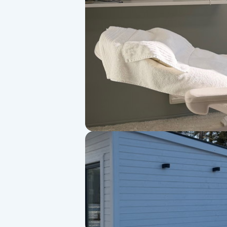
Alternativmedicin
Andningsmassage
Ansiktslyft utan kirurgi
Aromamassage
Ashtanga Yoga
Ayurveda
Ayurvedisk Massage
Ansiktsbehandling djuprengörande
B