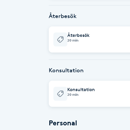
Cryoterapi
D
Återbesök
Damklippning
Återbesök
20 min
Dermapen
Diamantslipning
E
Konsultation
Enzympeeling
Konsultation
20 min
Extensions
Extensions borttagning
Personal