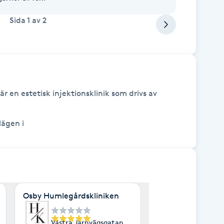
Sida
1
av
2
 en estetisk injektionsklinik som drivs av 
en
Osby Humlegårdskliniken
m
Västra Järnvägsgatan 29, Osby