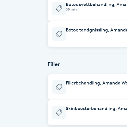
Botox svettbehandling, Ama
30 min
Brynformning
Brynfärgning
Botox tandgnissling, Amand
Brynplockning
Bröllopsuppsättning
Filler
C
Celluliter
Fillerbehandling, Amanda W
Coachning
Skinboosterbehandling, Am
Color correction