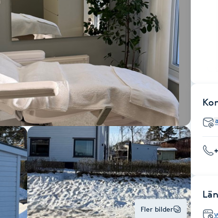
Ko
Län
Fler bilder