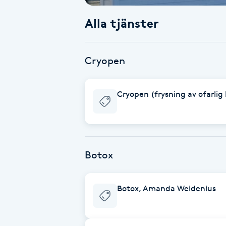
Alla tjänster
Babylights
Balayage
Cryopen
Bambumassage
Cryopen (frysning av ofarli
Barber
Barnklippning
Botox
BIAB
Botox, Amanda Weidenius
Blowout
Bottenfärg