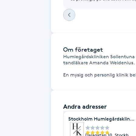
Fransk manikyr
Fransrengöring
Frekvensterapi
Om företaget
Humlegårdskliniken Sollentuna är
Friskvård
tandläkare Amanda Weidenius. 

Friskvårdsmassage
Frisör
Andra adresser
Funktionsanalys
Stockholm Humlegårdsklinik
Färgning
Dalagatan 10, Stockhol