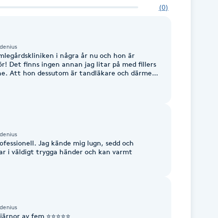
(
0
)
denius
legårdskliniken i några år nu och hon är
fillers
ne. Att hon dessutom är tandläkare och därmed
skler i ansiktet är en definitiv bonus. Hos
för att ta bort rynkor och mot bruxism), filler i
borta (trots att två behandlingar med CO2 laser
n hos specialistklinik), och filler i läpparna för
 jag ville ha det). Amanda behandlar
, man kan lita på hennes omdöme då ett resultat
 till Amanda om du vill ha
denius
a resultat! Du kommer inte ångra dig!
ofessionell. Jag kände mig lugn, sedd och
ar i väldigt trygga händer och kan varmt
denius
järnor av fem ⭐️⭐️⭐️⭐️⭐️