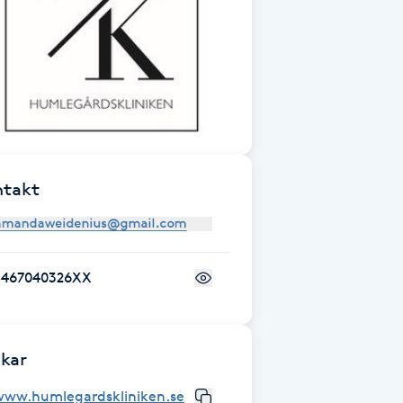
ntakt
+467040326XX
kar
www.humlegardskliniken.se