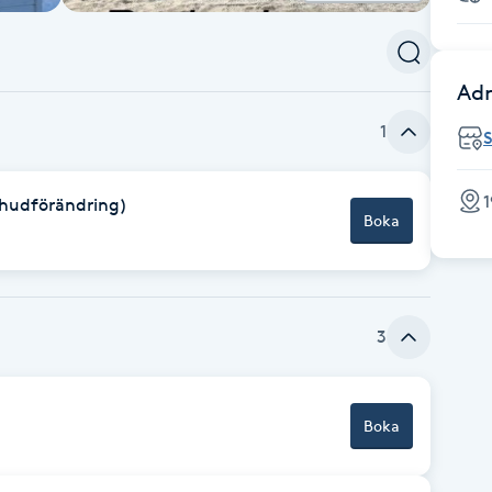
Adr
1
1
g hudförändring)
Boka
3
Boka