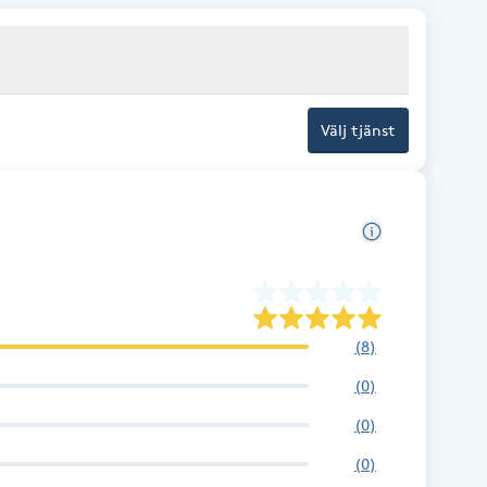
Välj tjänst
(
8
)
(
0
)
(
0
)
(
0
)