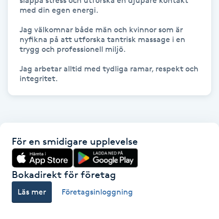
släppa stress och utforska en djupare kontakt 
Hårborttagning
med din egen energi.

Jag välkomnar både män och kvinnor som är 
Hårbottenbehandling
nyfikna på att utforska tantrisk massage i en 
trygg och professionell miljö.

Hårförlängning
Jag arbetar alltid med tydliga ramar, respekt och 
integritet.
Hårvård
Hälsa
För en smidigare upplevelse
Hälsprickor
I
Bokadirekt för företag
Idrottsmassage
Läs mer
Företagsinloggning
IPL