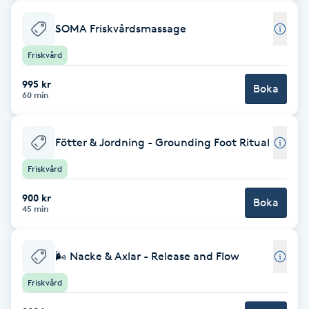
Babylights
SOMA Friskvårdsmassage
Friskvård
Balayage
995 kr
Boka
60 min
Bambumassage
Barber
Fötter & Jordning - Grounding Foot Ritual
Friskvård
Barnklippning
900 kr
Boka
45 min
BIAB
🌬 Nacke & Axlar - Release and Flow
Blowout
Friskvård
Bottenfärg