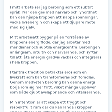
Hot Stone Massage
I mitt arbete ser jag beröring som ett subtilt 
språk. När den ges med närvaro och lyhördhet 
Hot yoga
kan den hjälpa kroppen att släppa spänningar, 
väcka livsenergin och skapa ett djupare möte 
med sig själv.

Hudföryngring
Mitt arbetssätt bygger på en förståelse av 
kroppens energiflöde, där jag arbetar med 
Huduppstramning
meridianer och subtila energicentra. Beröringen 
är långsam, intuitiv och närvarande, och syftar 
till att låta energin gradvis väckas och integreras 
Hudvård
i hela kroppen.

I tantrisk tradition betraktas eros som en 
Hyaluronsyra
livskraft som kan transformeras och förädlas. 
Genom medveten beröring kan denna energi 
Hyperhidros
börja röra sig mer fritt, vilket många upplever 
som både djupt avslappnande och vitaliserande.

Hypnos
Min intention är att skapa ett tryggt och 
respektfullt rum där du kan landa i kroppen, 