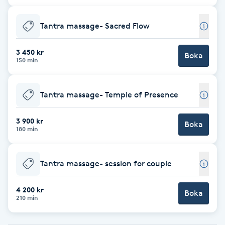
Cryoterapi
D
Tantra massage- Sacred Flow
Damklippning
3 450 kr
Boka
150 min
Dermapen
Tantra massage- Temple of Presence
Diamantslipning
E
3 900 kr
Boka
180 min
Enzympeeling
Tantra massage- session for couple
Extensions
4 200 kr
Boka
Extensions borttagning
210 min
Eyeliner-tatuering