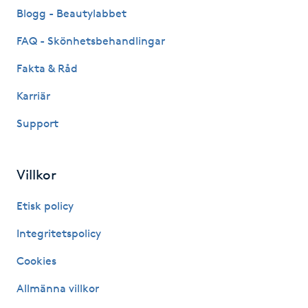
Blogg - Beautylabbet
Kinesiologi
FAQ - Skönhetsbehandlingar
Kinesisk medicin
Fakta & Råd
Karriär
Kiropraktik
Support
Klangmassage
Villkor
Klippning
Etisk policy
Klippning & Slingor
Integritetspolicy
Klippning ungdom
Cookies
Allmänna villkor
Koppningsmassage