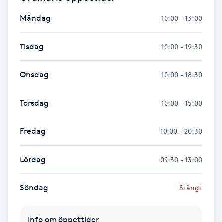
Föning
Måndag
10:00 - 13:00
G
Tisdag
10:00 - 19:30
Gel naglar
Onsdag
10:00 - 18:30
Gelenaglar
Torsdag
10:00 - 15:00
Gellack
Fredag
10:00 - 20:30
Gellack med förstärkning
Lördag
09:30 - 13:00
Gravidmassage
Söndag
Stängt
Gravidyoga
Gruppträning
Info om öppettider