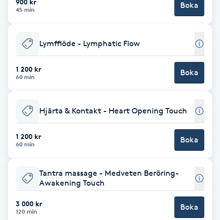
900 kr
Boka
45 min
Brynformning
Lymfflöde - Lymphatic Flow
Brynfärgning
1 200 kr
Boka
Brynplockning
60 min
Bröllopsuppsättning
Hjärta & Kontakt - Heart Opening Touch
C
1 200 kr
Celluliter
Boka
60 min
Coachning
Tantra massage - Medveten Beröring-
Awakening Touch
Color correction
3 000 kr
Boka
120 min