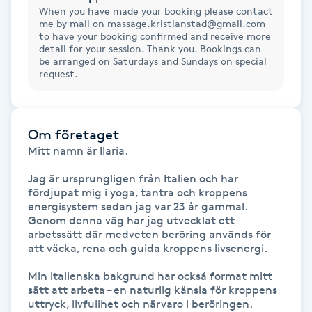
When you have made your booking please contact
me by mail on massage.kristianstad@gmail.com
Gua Sha-massage
to have your booking confirmed and receive more
detail for your session. Thank you. Bookings can
H
be arranged on Saturdays and Sundays on special
request.
Hatha Yoga
Headspa
Om företaget
Mitt namn är Ilaria.

Healing
Jag är ursprungligen från Italien och har 
fördjupat mig i yoga, tantra och kroppens 
Herrklippning
energisystem sedan jag var 23 år gammal. 
Genom denna väg har jag utvecklat ett 
arbetssätt där medveten beröring används för 
HIFU
att väcka, rena och guida kroppens livsenergi.

Min italienska bakgrund har också format mitt 
Hollywood Peel
sätt att arbeta – en naturlig känsla för kroppens 
uttryck, livfullhet och närvaro i beröringen.
