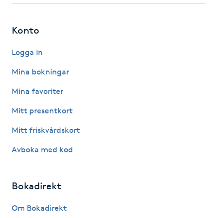
IPL hårborttagning
Konto
IR-massage
Logga in
J
Mina bokningar
Japansk massage
Mina favoriter
K
Mitt presentkort
K18
Mitt friskvårdskort
Avboka med kod
Katun fransar
Kemisk peeling
Bokadirekt
Keratinbehandling
Om Bokadirekt