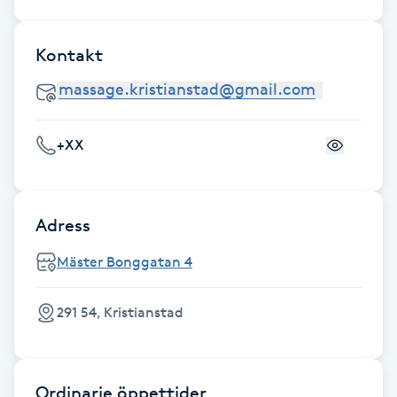
Fransk manikyr
Kontakt
Fransrengöring
Frekvensterapi
+XX
Friskvård
Friskvårdsmassage
Adress
Mäster Bonggatan 4
Frisör
291 54, Kristianstad
Funktionsanalys
Färgning
Ordinarie öppettider