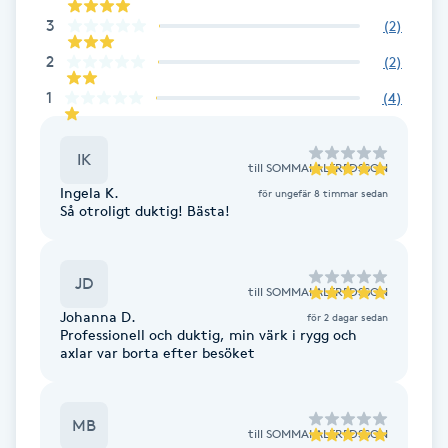
Fotsvamp
3
(
2
)
2
(
2
)
Fotvård
1
(
4
)
Fransar
IK
till
SOMMAI ALFREDSSON
Fransborttagning
Ingela K.
för ungefär 8 timmar sedan
Så otroligt duktig! Bästa!
Fransfärgning
JD
till
SOMMAI ALFREDSSON
Fransförlängning
Johanna D.
för 2 dagar sedan
Professionell och duktig, min värk i rygg och
axlar var borta efter besöket
Fransförlängning Megavolym
Fransförlängning Volym
MB
till
SOMMAI ALFREDSSON