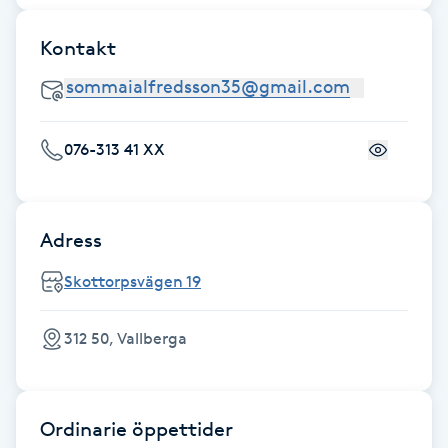
Föning
Kontakt
G
Gel naglar
076-313 41 XX
Gelenaglar
Gellack
Adress
Gellack med förstärkning
Skottorpsvägen 19
Gravidmassage
312 50, Vallberga
Gravidyoga
Ordinarie öppettider
Gruppträning