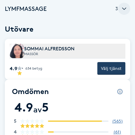
LYMFMASSAGE
F
3
Face framing
Utövare
Faceliftmassage
SOMMAI ALFREDSSON
MASSÖR
Fet hårbotten
4.9
Välj tjänst
634
betyg
Fettreducering
Omdömen
Fibromassage
4.9
5
av
Fillers
5
(
565
)
Fotmassage
4
(
61
)