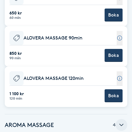
Babylights
650 kr
Boka
60 min
Balayage
ALOVERA MASSAGE 90min
Bambumassage
850 kr
Boka
90 min
Barber
Barnklippning
ALOVERA MASSAGE 120min
BIAB
1 100 kr
Boka
120 min
Blowout
AROMA MASSAGE
4
Bottenfärg