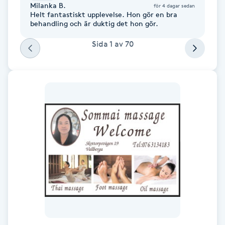
Milanka B.
för 4 dagar sedan
Fransk manikyr
Helt fantastiskt upplevelse. Hon gör en bra
behandling och är duktig det hon gör.
Fransrengöring
Sida
1
av
70
Frekvensterapi
Friskvård
Friskvårdsmassage
Frisör
Funktionsanalys
Färgning