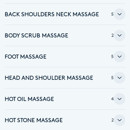
Brynformning
BACK SHOULDERS NECK MASSAGE
5
Brynfärgning
BODY SCRUB MASSAGE
2
Brynplockning
FOOT MASSAGE
5
Bröllopsuppsättning
C
HEAD AND SHOULDER MASSAGE
5
Celluliter
HOT OIL MASSAGE
Coachning
4
Color correction
HOT STONE MASSAGE
2