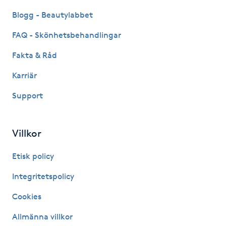
Blogg - Beautylabbet
IPL hårborttagning
FAQ - Skönhetsbehandlingar
IR-massage
Fakta & Råd
J
Karriär
Japansk massage
Support
K
K18
Villkor
Katun fransar
Etisk policy
Integritetspolicy
Kemisk peeling
Cookies
Keratinbehandling
Allmänna villkor