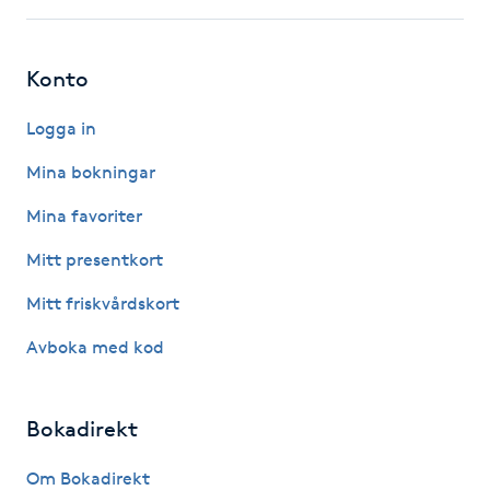
Hårborttagning
Hårbottenbehandling
Konto
Logga in
Hårförlängning
Mina bokningar
Hårvård
Mina favoriter
Hälsa
Mitt presentkort
Mitt friskvårdskort
Hälsprickor
Avboka med kod
I
Idrottsmassage
Bokadirekt
IPL
Om Bokadirekt