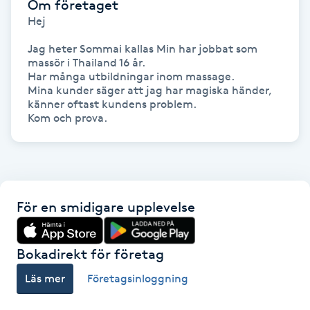
Om företaget
Hot Stone Massage
Hej

Hot yoga
Jag heter Sommai kallas Min har jobbat som 
massör i Thailand 16 år.

Har många utbildningar inom massage.

Hudföryngring
Mina kunder säger att jag har magiska händer, 
känner oftast kundens problem.

Kom och prova.
Huduppstramning
Hudvård
Hyaluronsyra
För en smidigare upplevelse
Hyperhidros
Bokadirekt för företag
Läs mer
Företagsinloggning
Hypnos