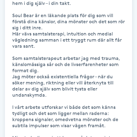
hem i dig själv – i din takt.

Föning
Soul Bear är en läkande plats för dig som vill 
G
förstå dina känslor, dina mönster och det som rör 
sig i ditt inre.

Gel naglar
Här vävs samtalsterapi, intuition och medial 
vägledning samman i ett tryggt rum där allt får 
vara sant.

Gelenaglar
Som samtalsterapeut arbetar jag med trauma, 
känslomässiga sår och de livserfarenheter som 
Gellack
format dig.

Jag möter också existentiella frågor – när du 
Gellack med förstärkning
söker mening, riktning eller vill återknyta till 
delar av dig själv som blivit tysta eller 
undanskymda.

Gravidmassage
I vårt arbete utforskar vi både det som känns 
tydligt och det som ligger mellan raderna:

Gravidyoga
kroppens signaler, omedvetna mönster och de 
subtila impulser som visar vägen framåt.

Gruppträning