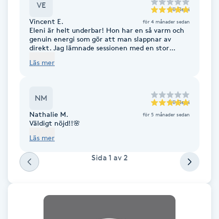
Cryoterapi
VE
levande i livets alla vindlingar. Mina besök hos
till
Eleni
Eleni är julafton för mig. ❤️
D
Vincent E.
för 4 månader sedan
Eleni är helt underbar! Hon har en så varm och
genuin energi som gör att man slappnar av
Damklippning
direkt. Jag lämnade sessionen med en stor
känsla av lugn och hopp i hjärtat. Hon är
Läs mer
verkligen empatisk och duktig på det hon gör.
Dermapen
Rekommenderar henne varmt till alla ❤️
Diamantslipning
NM
till
Eleni
E
Nathalie M.
för 5 månader sedan
Väldigt nöjd!!🌸
Enzympeeling
Läs mer
Sida
1
av
2
Extensions
Extensions borttagning
Eyeliner-tatuering