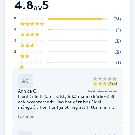
4.8
5
av
Brynformning
5
(
24
)
Brynfärgning
4
(
2
)
3
(
0
)
Brynplockning
2
(
0
)
Bröllopsuppsättning
1
(
1
)
C
AC
till
Eleni
Celluliter
Annica C.
för 4 månader sedan
Eleni är helt fantastisk, inkännande kärleksfull
och accepterande. Jag har gått hos Eleni i
Coachning
många år, hon har hjälpt mig att hitta min inre
kompass kring hur jag vill leva mitt liv. När jag
Läs mer
en gång kom till Eleni , var min önskan att få
Color correction
känna mig autentisk och får vara JAG. Upplever
att jag alltmer finner det i livet, mera grundad,
mer känslosam i spårbarhet och mod samt högst