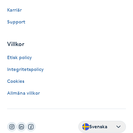
Karriär
IPL hårborttagning
Support
IR-massage
J
Villkor
Japansk massage
Etisk policy
K
Integritetspolicy
K18
Cookies
Katun fransar
Allmäna villkor
Kemisk peeling
Keratinbehandling
Svenska