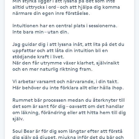
Min styrka ligger i att lyssna på det som inte 
alltid uttrycks i ord – och att hjälpa dig komma 
närmare din egen inre förståelse.

Gua Sha-massage
H
Intuitionen har en central plats i sessionerna.

Inte bara min – utan din.

Hatha Yoga
Jag guidar dig i att lyssna inåt, att lita på det du 
uppfattar och att låta din intuition bli en 
Headspa
stödjande kraft i livet.

När den får utrymme växer klarhet, självinsikt 
och en mer naturlig riktning fram.

Healing
Vi arbetar varsamt och närvarande, i din takt.

Här behöver du inte förklara allt eller hålla ihop.

Herrklippning
Rummet bär processen medan du återknyter till 
det som är sant för dig – oavsett om det handlar 
HIFU
om läkning, förändring eller att hitta hem till dig 
själv.

Hollywood Peel
Soul Bear är för dig som längtar efter att förstå 
dig själv på djupet, mjukna inför det du bär och 