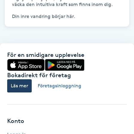
Hot Stone Massage
väcka den intuitiva kraft som finns inom dig.

Din inre vandring börjar här.
Hot yoga
Hudföryngring
Huduppstramning
För en smidigare upplevelse
Hudvård
Bokadirekt för företag
Läs mer
Företagsinloggning
Hyaluronsyra
Hyperhidros
Konto
Hypnos