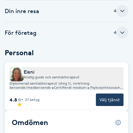
Din inre resa
Babylights
4
Balayage
För företag
4
Bambumassage
Personal
Barber
Eleni
Barnklippning
Andlig guide och samtalsterapeut
Diplomerad samtalsterapeut (steg 1), inriktning
beroende/medberoende •Certifierat medium • Psykosyntescoach •
Mindfulnessinstruktör • NLP Master & Trainer • Intuitive Angel
BIAB
Messenger™ • Legitimerad lärare • Entheogen visdom & integration
4.8
Välj tjänst
27
betyg
Blowout
Omdömen
Bottenfärg