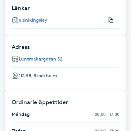
Fotsvamp
Länkar
elenikingsley
Fotvård
Fransar
Adress
Fransborttagning
Luntmakargatan 52
Fransfärgning
113 58, Stockholm
Fransförlängning
Ordinarie öppettider
Fransförlängning Megavolym
Måndag
08:00 - 17:00
Fransförlängning Volym
Tisdag
08:00 - 17:00