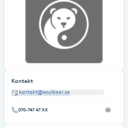
F
Face framing
Faceliftmassage
Fet hårbotten
Fettreducering
Kontakt
Fibromassage
Fillers
070-747 47 XX
Fotmassage