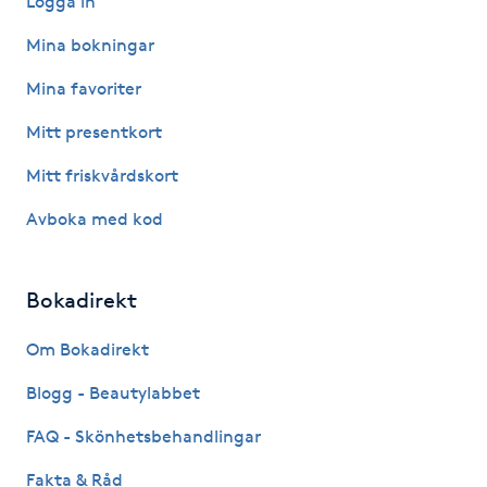
Logga in
Hårborttagning
Mina bokningar
Hårbottenbehandling
Mina favoriter
Mitt presentkort
Hårförlängning
Mitt friskvårdskort
Hårvård
Avboka med kod
Hälsa
Bokadirekt
Hälsprickor
Om Bokadirekt
I
Blogg - Beautylabbet
Idrottsmassage
FAQ - Skönhetsbehandlingar
IPL
Fakta & Råd