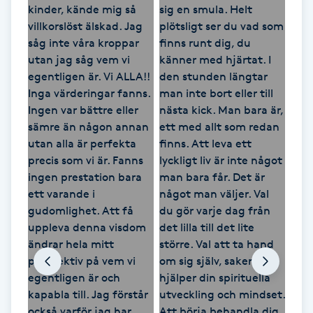
Gua Sha-massage
H
Hatha Yoga
Headspa
Healing
Herrklippning
HIFU
Hollywood Peel