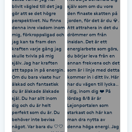
Hot Stone Massage
Hot yoga
Hudföryngring
Huduppstramning
Hudvård
Hyaluronsyra
Hyperhidros
Hypnos