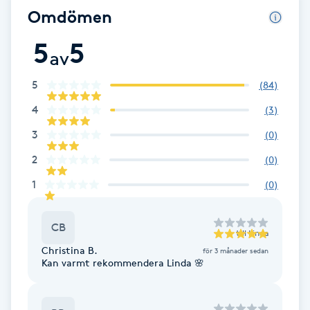
Omdömen
Brynformning
5
5
av
Brynfärgning
5
(
84
)
Brynplockning
4
(
3
)
3
(
0
)
Bröllopsuppsättning
2
(
0
)
C
1
(
0
)
Celluliter
CB
till
Linda
Coachning
Christina B.
för 3 månader sedan
Kan varmt rekommendera Linda 🌸
Color correction