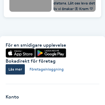
IPL hårborttagning
IR-massage
J
Japansk massage
För en smidigare upplevelse
K
K18
Bokadirekt för företag
Läs mer
Företagsinloggning
Katun fransar
Kemisk peeling
Konto
Keratinbehandling