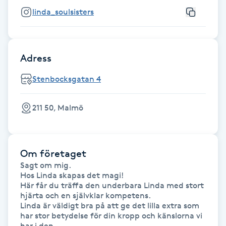
Fotsvamp
linda_soulsisters
Fotvård
Adress
Fransar
Stenbocksgatan 4
Fransborttagning
211 50, Malmö
Fransfärgning
Fransförlängning
Om företaget
Sagt om mig.

Hos Linda skapas det magi!

Fransförlängning Megavolym
Här får du träffa den underbara Linda med stort 
hjärta och en självklar kompetens.

Linda är väldigt bra på att ge det lilla extra som 
Fransförlängning Volym
har stor betydelse för din kropp och känslorna vi 
har i den.
