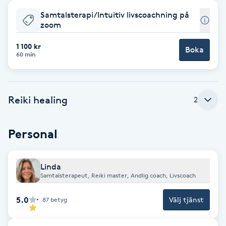
Samtalsterapi/Intuitiv livscoachning på
Babylights
zoom
Balayage
1 100 kr
Boka
60 min
Bambumassage
Reiki healing
2
Barber
Barnklippning
Personal
BIAB
Linda
Samtalsterapeut, Reiki master, Andlig coach, Livscoach
Blowout
5.0
Välj tjänst
87
betyg
Bottenfärg