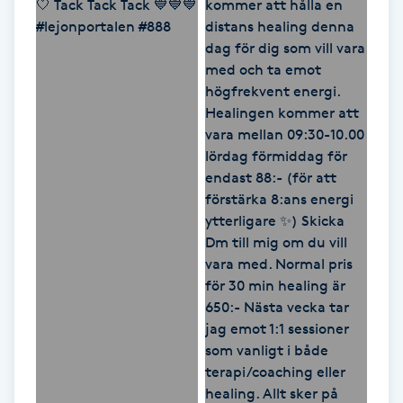
Hårborttagning
Hårbottenbehandling
Hårförlängning
Hårvård
Hälsa
Hälsprickor
I
Idrottsmassage
IPL