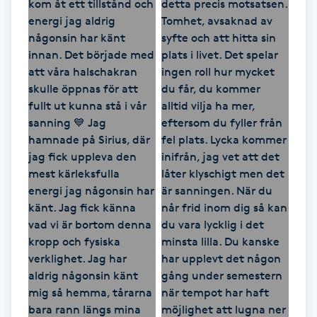
Föning
G
Gel naglar
Gelenaglar
Gellack
Gellack med förstärkning
Gravidmassage
Gravidyoga
Gruppträning