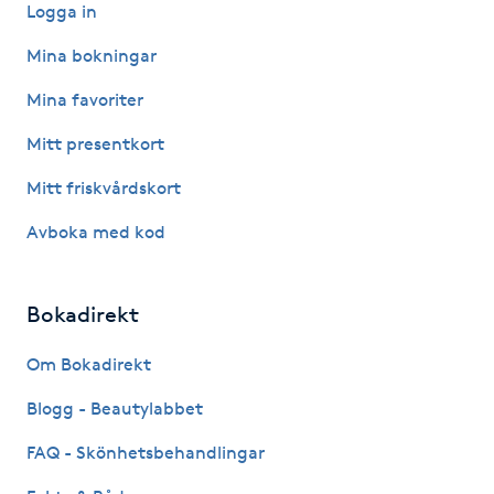
Logga in
Kinesiologi
Mina bokningar
Kinesisk medicin
Mina favoriter
Mitt presentkort
Kiropraktik
Mitt friskvårdskort
Klangmassage
Avboka med kod
Klippning
Bokadirekt
Klippning & Slingor
Om Bokadirekt
Klippning ungdom
Blogg - Beautylabbet
FAQ - Skönhetsbehandlingar
Koppningsmassage