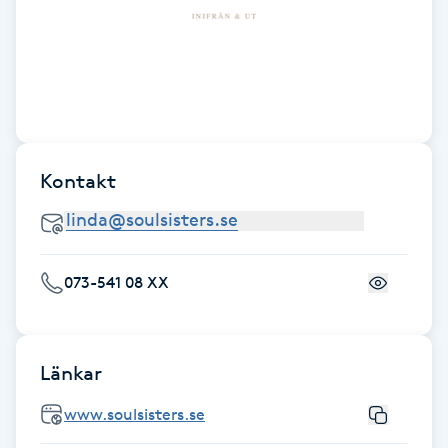
F
Face framing
Faceliftmassage
Kontakt
Fet hårbotten
Fettreducering
073-541 08 XX
Fibromassage
Fillers
Länkar
Fotmassage
www.soulsisters.se