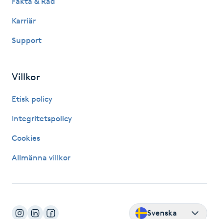
Fakta & Råd
Kosmetisk tatuering
Karriär
Support
Kostrådgivning
Kroppsinpackning
Villkor
Kroppspeeling
Etisk policy
Integritetspolicy
Käkledsbehandling
Cookies
Kärlbehandling
Allmänna villkor
L
Laserbehandling
Svenska
Lashlift Keratin