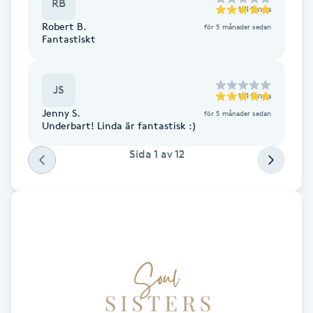
Cryoterapi
RB
till
Linda
D
Robert B.
för 5 månader sedan
Fantastiskt
Damklippning
JS
till
Linda
Dermapen
Jenny S.
för 5 månader sedan
Underbart! Linda är fantastisk :)
Diamantslipning
Sida
1
av
12
E
Enzympeeling
Extensions
Extensions borttagning
Eyeliner-tatuering