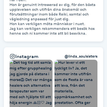
Hon är genuint intresserad av dig, för den bästa 
Fransk manikyr
upplevelsen och utifrån dina önskemål och 
förutsättningar inom både Reiki, samtal och 
Fransrengöring
vägledning anpassad för just dig.

Hon kan verkligen möta människor i nuet.

Jag kan verkligen rekommendera ett besök hos 
Frekvensterapi
Friskvård
Instagram
@
linda_soulsisters
Friskvårdsmassage
Frisör
Funktionsanalys
Färgning