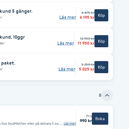
kund 5 gånger.
6 475 kr
Köp
Läs mer
6 195 kr
er
kund, 10ggr
12 950 kr
Köp
Läs mer
11 950 kr
der
 paket.
5 250 kr
Köp
Läs mer
5 025 kr
er
8
Pris
Boka
990 kr
 hos SoulMother eller på distans t.ex.
Läs mer
ra bosatt i närheten av SoulMother för