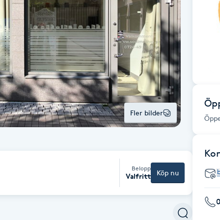
Öpp
Fler bilder
Öppe
Ko
Belopp
Köp nu
Valfritt