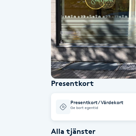
Alternativmedicin
Andningsmassage
Ansiktslyft utan kirurgi
Aromamassage
Ashtanga Yoga
Presentkort
Ayurveda
Presentkort / Värdekort
Ayurvedisk Massage
Ge bort egentid
Ansiktsbehandling djuprengörande
Alla tjänster
B