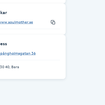
kar
www.soulmother.se
ess
Spångholmsgatan 36
30 40, Bara