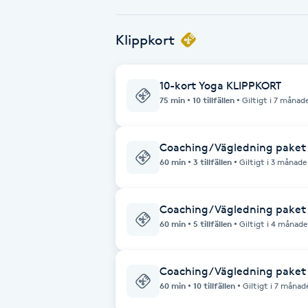
Babylights
Klippkort
Balayage
10-kort Yoga KLIPPKORT
75 min
10 tillfällen
Giltigt i 7 månad
Bambumassage
Barber
Coaching/Vägledning paket 
60 min
3 tillfällen
Giltigt i 3 månade
Barnklippning
Coaching/Vägledning paket
BIAB
60 min
5 tillfällen
Giltigt i 4 månade
Blowout
Coaching/Vägledning paket
60 min
10 tillfällen
Giltigt i 7 månad
Bottenfärg