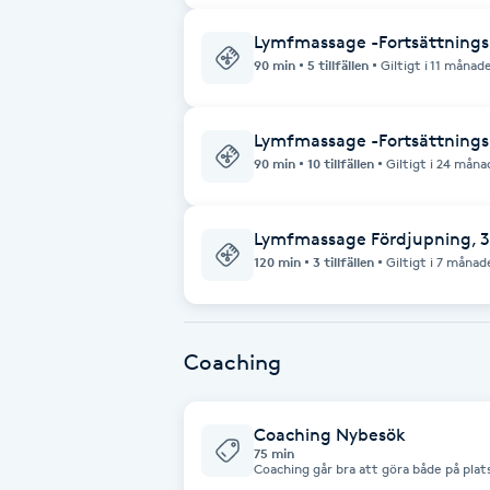
Cryoterapi
Lymfmassage -Fortsättnings
D
90 min
5 tillfällen
Giltigt i 11 månad
Damklippning
Lymfmassage -Fortsättnings
Dermapen
90 min
10 tillfällen
Giltigt i 24 måna
Diamantslipning
Lymfmassage Fördjupning, 3
E
120 min
3 tillfällen
Giltigt i 7 månad
Enzympeeling
Coaching
Extensions
Extensions borttagning
Coaching Nybesök
75 min
Coaching går bra att göra både på plats
över telefonen. dvs du behöver inte va