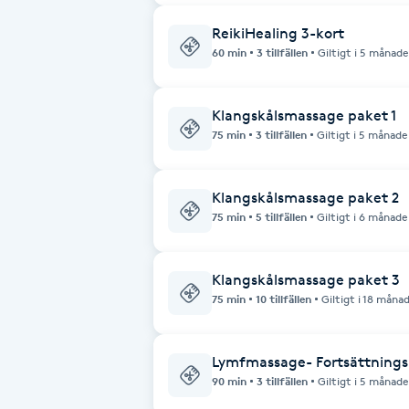
ReikiHealing 3-kort
Brynformning
60 min
3 tillfällen
Giltigt i 5 månade
Brynfärgning
Klangskålsmassage paket 1
75 min
3 tillfällen
Giltigt i 5 månade
Brynplockning
Bröllopsuppsättning
Klangskålsmassage paket 2
75 min
5 tillfällen
Giltigt i 6 månade
C
Celluliter
Klangskålsmassage paket 3
75 min
10 tillfällen
Giltigt i 18 måna
Coachning
Lymfmassage- Fortsättnings
Color correction
90 min
3 tillfällen
Giltigt i 5 månade