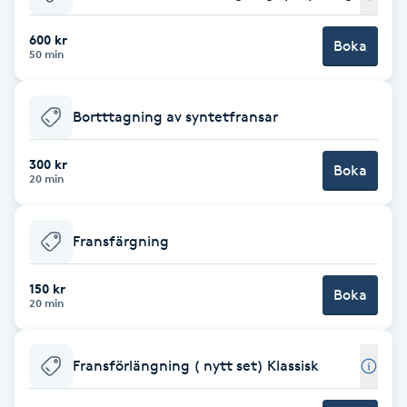
Babylights
600 kr
Boka
50 min
Balayage
Bortttagning av syntetfransar
Bambumassage
300 kr
Boka
20 min
Barber
Barnklippning
Fransfärgning
BIAB
150 kr
Boka
20 min
Blowout
Fransförlängning ( nytt set) Klassisk
Bottenfärg