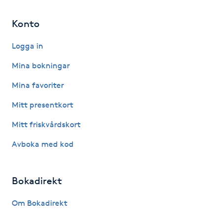
IPL hårborttagning
Konto
IR-massage
Logga in
J
Mina bokningar
Japansk massage
Mina favoriter
K
Mitt presentkort
K18
Mitt friskvårdskort
Avboka med kod
Katun fransar
Kemisk peeling
Bokadirekt
Om Bokadirekt
Keratinbehandling