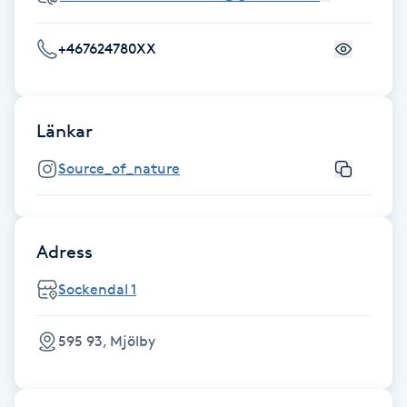
Gua Sha-massage
+467624780XX
H
Hatha Yoga
Länkar
Headspa
Source_of_nature
Healing
Adress
Herrklippning
Sockendal 1
HIFU
595 93, Mjölby
Hollywood Peel