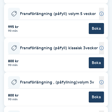
Cryoterapi
D
Fransförlängning (påfyll) volym 5 veckor
Damklippning
995 kr
Boka
90 min
Dermapen
Fransförlängning (påfyll) klassisk 3veckor
Diamantslipning
E
800 kr
Boka
90 min
Enzympeeling
Fransförlängning , (påfyllning)volym 3v
Extensions
800 kr
Boka
Extensions borttagning
90 min
Eyeliner-tatuering