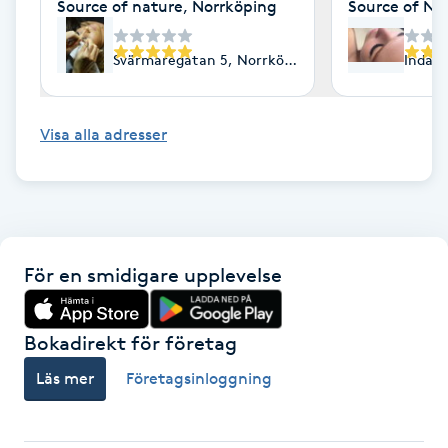
Source of nature, Norrköping
Source of Na
Hårborttagning
Svärmaregatan 5, Norrköping
Indals
Hårbottenbehandling
Hårförlängning
Visa alla adresser
Hårvård
Hälsa
För en smidigare upplevelse
Hälsprickor
I
Bokadirekt för företag
Idrottsmassage
Läs mer
Företagsinloggning
IPL