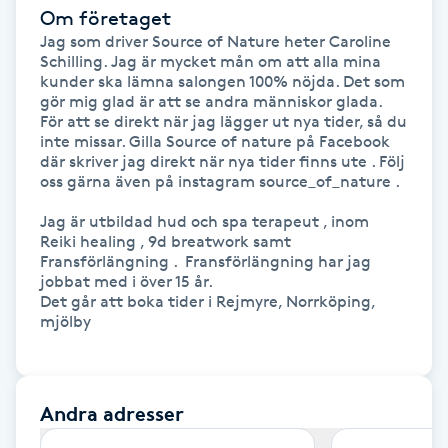
Hot Stone Massage
Om företaget
Jag som driver Source of Nature heter Caroline 
Schilling. Jag är mycket mån om att alla mina 
Hot yoga
kunder ska lämna salongen 100% nöjda. Det som 
gör mig glad är att se andra människor glada.

För att se direkt när jag lägger ut nya tider, så du 
Hudföryngring
inte missar. Gilla Source of nature på Facebook 
där skriver jag direkt när nya tider finns ute . Följ 
Huduppstramning
oss gärna även på instagram source_of_nature . 

Jag är utbildad hud och spa terapeut , inom 
Hudvård
Reiki healing , 9d breatwork samt 
Fransförlängning .  Fransförlängning har jag 
jobbat med i över 15 år.

Hyaluronsyra
Det går att boka tider i Rejmyre, Norrköping, 
mjölby

Hyperhidros
Hypnos
Andra adresser