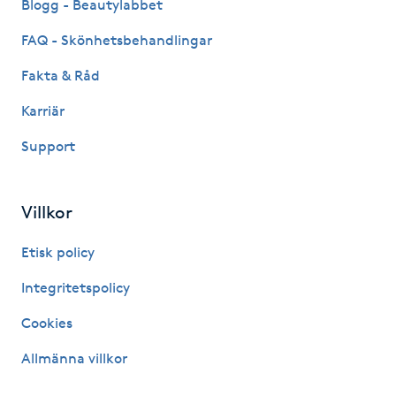
Blogg - Beautylabbet
Kinesiologi
FAQ - Skönhetsbehandlingar
Kinesisk medicin
Fakta & Råd
Karriär
Kiropraktik
Support
Klangmassage
Villkor
Klippning
Etisk policy
Klippning & Slingor
Integritetspolicy
Klippning ungdom
Cookies
Allmänna villkor
Koppningsmassage