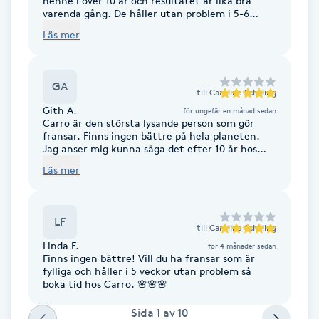
henne i över 10 år och resultatet är lika bra
varenda gång. De håller utan problem i 5-6
Fransk manikyr
veckor. 👀😍 På semester i Spanien fick jag
Läs mer
komplimanger för fransarna nästan dagligen.
Fransrengöring
GA
till
Caroline Schilling
Frekvensterapi
Gith A.
för ungefär en månad sedan
Carro är den största lysande person som gör
Friskvård
fransar. Finns ingen bättre på hela planeten.
Jag anser mig kunna säga det efter 10 år hos
Carro.
Läs mer
Friskvårdsmassage
Frisör
LF
till
Caroline Schilling
Linda F.
för 4 månader sedan
Funktionsanalys
Finns ingen bättre! Vill du ha fransar som är
fylliga och håller i 5 veckor utan problem så
boka tid hos Carro. 🌸🌸🌸
Färgning
Sida
1
av
10