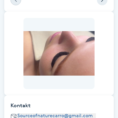
Föning
G
Gel naglar
Gelenaglar
Gellack
Gellack med förstärkning
Gravidmassage
Gravidyoga
Kontakt
Gruppträning