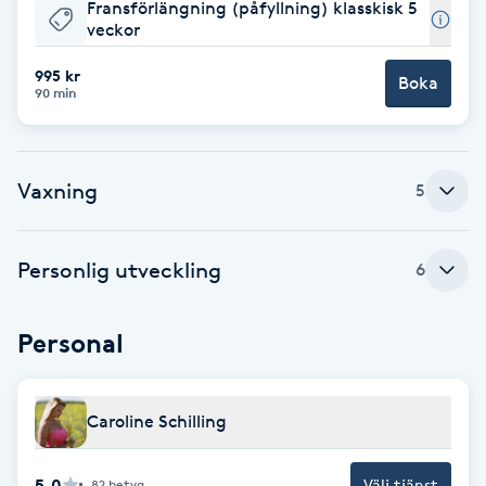
Fransförlängning (påfyllning) klasskisk 5
veckor
F
995 kr
Face framing
Boka
90 min
Faceliftmassage
Vaxning
5
Fet hårbotten
Fettreducering
Personlig utveckling
6
Fibromassage
Personal
Fillers
Caroline Schilling
Fotmassage
5.0
Välj tjänst
82
betyg