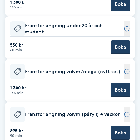
1 300 kr
Boka
135 min
Brynformning
Fransförlängning under 20 år och
Brynfärgning
student.
550 kr
Brynplockning
Boka
60 min
Bröllopsuppsättning
Fransförlängning volym /mega (nytt set)
C
1 300 kr
Celluliter
Boka
135 min
Coachning
Fransförlängning volym (påfyll) 4 veckor
Color correction
895 kr
Boka
90 min