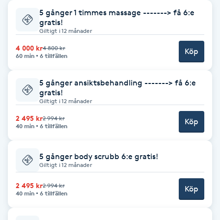
5 gånger 1 timmes massage -------> få 6:e
Babylights
gratis!
Giltigt i 12 månader
Balayage
4 000 kr
4 800 kr
Köp
60 min
6 tillfällen
Bambumassage
5 gånger ansiktsbehandling -------> få 6:e
gratis!
Barber
Giltigt i 12 månader
2 495 kr
2 994 kr
Köp
40 min
6 tillfällen
Barnklippning
BIAB
5 gånger body scrubb 6:e gratis!
Giltigt i 12 månader
Blowout
2 495 kr
2 994 kr
Köp
40 min
6 tillfällen
Bottenfärg