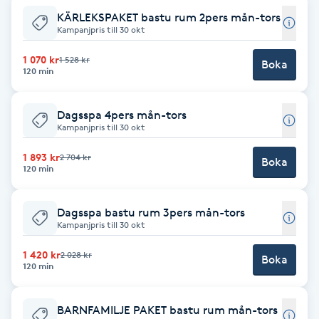
KÄRLEKSPAKET bastu rum 2pers mån-tors
F
Kampanjpris till 30 okt
Face framing
1 070 kr
1 528 kr
Boka
120 min
Faceliftmassage
Dagsspa 4pers mån-tors
Kampanjpris till 30 okt
Fet hårbotten
1 893 kr
2 704 kr
Boka
120 min
Fettreducering
Dagsspa bastu rum 3pers mån-tors
Fibromassage
Kampanjpris till 30 okt
Fillers
1 420 kr
2 028 kr
Boka
120 min
Fotmassage
BARNFAMILJE PAKET bastu rum mån-tors