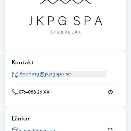
M
Makeup
Manikyr & Pedikyr
Massage
Kontakt
Medial vägledning
Medicinsk massage
076-088 26 XX
Meditation
Länkar
Medium
www.jkpgspa.se