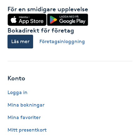
För en smidigare upplevelse
Paraffinbehandling
Pedikyr
Bokadirekt för företag
Läs mer
Företagsinloggning
Pensionärklippning
Permanent
Konto
Permanent hårborttagning
Logga in
Permanent ögonbrynsmakeup
Mina bokningar
Personal shopper
Mina favoriter
Mitt presentkort
Personlig tränare