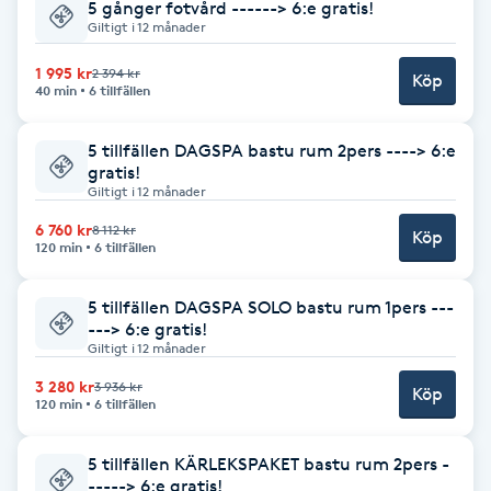
5 gånger fotvård ------> 6:e gratis!
Giltigt i 12 månader
Brynformning
1 995 kr
2 394 kr
Köp
40 min
6 tillfällen
Brynfärgning
5 tillfällen DAGSPA bastu rum 2pers ----> 6:e
Brynplockning
gratis!
Giltigt i 12 månader
Bröllopsuppsättning
6 760 kr
8 112 kr
Köp
120 min
6 tillfällen
C
5 tillfällen DAGSPA SOLO bastu rum 1pers ---
Celluliter
---> 6:e gratis!
Giltigt i 12 månader
Coachning
3 280 kr
3 936 kr
Köp
120 min
6 tillfällen
Color correction
5 tillfällen KÄRLEKSPAKET bastu rum 2pers -
-----> 6:e gratis!