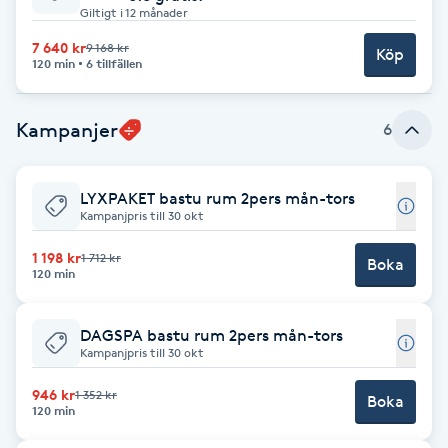
Cryoterapi
Giltigt i 12 månader
D
7 640 kr
9 168 kr
Köp
120 min
6 tillfällen
Damklippning
Kampanjer
6
Dermapen
Diamantslipning
LYXPAKET bastu rum 2pers mån-tors
Kampanjpris till 30 okt
E
1 198 kr
1 712 kr
Boka
120 min
Enzympeeling
Extensions
DAGSPA bastu rum 2pers mån-tors
Kampanjpris till 30 okt
Extensions borttagning
946 kr
1 352 kr
Boka
120 min
Eyeliner-tatuering