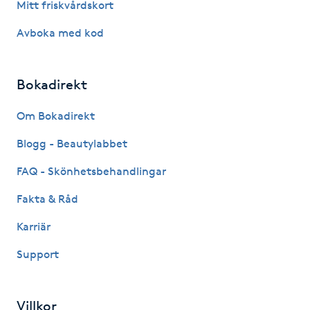
Mitt friskvårdskort
Picolaser
Avboka med kod
Piercing
Bokadirekt
Pigmentbehandling
Om Bokadirekt
Pigmentfläckar
Blogg - Beautylabbet
FAQ - Skönhetsbehandlingar
Plastikkirurgi
Fakta & Råd
Powder brows
Karriär
Support
Power Yoga
PRP (Platelet Rich Plasma)
Villkor