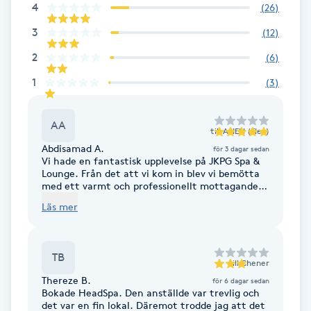
4
(
26
)
Kosmetisk tatuering
3
(
12
)
2
(
6
)
Kostrådgivning
1
(
3
)
Kroppsinpackning
AA
till
ASIEN (Elev)
Kroppspeeling
Abdisamad A.
för 3 dagar sedan
Vi hade en fantastisk upplevelse på JKPG Spa &
Lounge. Från det att vi kom in blev vi bemötta
Käkledsbehandling
med ett varmt och professionellt mottagande.
Miljön var lugn, ren och väldigt avkopplande,
Läs mer
vilket gjorde att vi verkligen kunde koppla bort
Kärlbehandling
vardagen. Spaavdelningen var fräsch och
L
välskött, och hela upplevelsen kändes
genomtänkt. Personalen var trevlig, hjälpsam
TB
och såg till att vi kände oss väl omhändertagna
till
Chener
Laserbehandling
under hela vårt besök. Stort tack för en
Thereze B.
för 6 dagar sedan
underbar stund. Vi lämnar spaet utvilade och
Bokade HeadSpa. Den anställde var trevlig och
med fina minnen, och vi ser redan fram emot
det var en fin lokal. Däremot trodde jag att det
Lashlift Keratin
att komma tillbaka. Rekommenderas varmt!