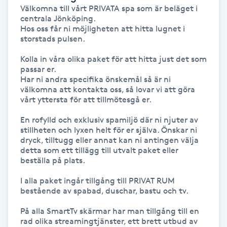
Välkomna till vårt PRIVATA spa som är beläget i 
centrala Jönköping. 

Naglar borttagning
Hos oss får ni möjligheten att hitta lugnet i 
storstads pulsen.

Naglar reparation
Kolla in våra olika paket för att hitta just det som 
passar er.

Naprapati
Har ni andra specifika önskemål så är ni 
välkomna att kontakta oss, så lovar vi att göra 
vårt yttersta för att tillmötesgå er.

Navelpiercing
En rofylld och exklusiv spamiljö där ni njuter av 
stillheten och lyxen helt för er själva. Önskar ni 
NBE-massage
dryck, tilltugg eller annat kan ni antingen välja 
detta som ett tillägg till utvalt paket eller 
beställa på plats.

Ny frisyr
O
I alla paket ingår tillgång till PRIVAT RUM 
bestående av spabad, duschar, bastu och tv.

Olaplex
På alla SmartTv skärmar har man tillgång till en 
rad olika streamingtjänster, ett brett utbud av 