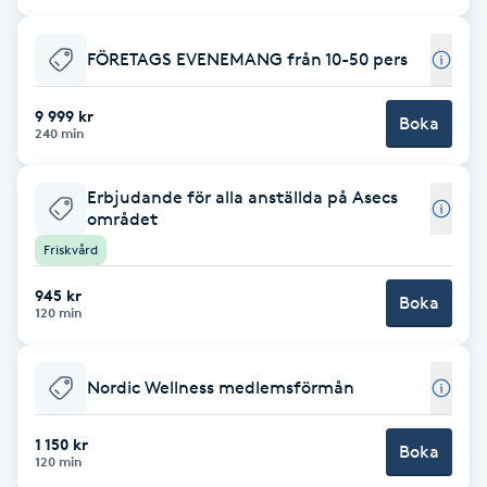
Fransk manikyr
FÖRETAGS EVENEMANG från 10-50 pers
Fransrengöring
9 999 kr
Boka
240 min
Frekvensterapi
Erbjudande för alla anställda på Asecs
Friskvård
området
Friskvård
Friskvårdsmassage
945 kr
Boka
120 min
Frisör
Funktionsanalys
Nordic Wellness medlemsförmån
1 150 kr
Färgning
Boka
120 min