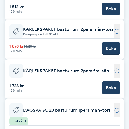
Hot Stone Massage
1 512 kr
Boka
120 min
Hot yoga
KÄRLEKSPAKET bastu rum 2pers mån-tors
Kampanjpris till 30 okt
Hudföryngring
1 070 kr
1 528 kr
Boka
120 min
Huduppstramning
Hudvård
KÄRLEKSPAKET bastu rum 2pers fre-sön
Hyaluronsyra
1 728 kr
Boka
120 min
Hyperhidros
DAGSPA SOLO bastu rum 1pers mån-tors
Hypnos
Friskvård