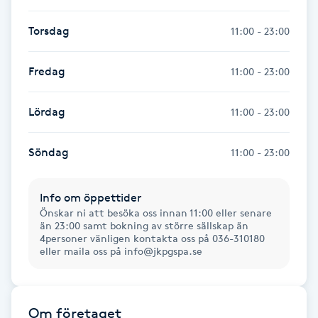
Torsdag
Nagelförlängning gelé
11:00 - 23:00
Nagelförlängning glasfiber
Fredag
11:00 - 23:00
Nagelförlängning silke
Lördag
11:00 - 23:00
Nagelförstärkning
Söndag
11:00 - 23:00
Nagelklippning
Info om öppettider
Önskar ni att besöka oss innan 11:00 eller senare
än 23:00 samt bokning av större sällskap än
Nagelsvamp
4personer vänligen kontakta oss på 036-310180
eller maila oss på info@jkpgspa.se
Nageltrång
Nagelvård
Om företaget