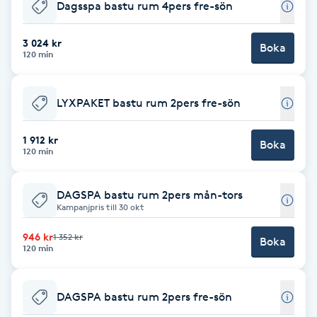
Dagsspa bastu rum 4pers fre-sön
Gua Sha-massage
3 024 kr
Boka
H
120 min
Hatha Yoga
LYXPAKET bastu rum 2pers fre-sön
Headspa
1 912 kr
Boka
120 min
Healing
DAGSPA bastu rum 2pers mån-tors
Herrklippning
Kampanjpris till 30 okt
946 kr
1 352 kr
Boka
HIFU
120 min
Hollywood Peel
DAGSPA bastu rum 2pers fre-sön