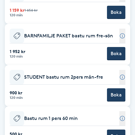
1 159 kr
1 656 kr
IPL hårborttagning
Boka
120 min
IR-massage
BARNFAMILJE PAKET bastu rum fre-sön
J
1 952 kr
Japansk massage
Boka
120 min
K
K18
STUDENT bastu rum 2pers mån-fre
Katun fransar
900 kr
Boka
120 min
Kemisk peeling
Bastu rum 1 pers 60 min
Keratinbehandling
500 kr