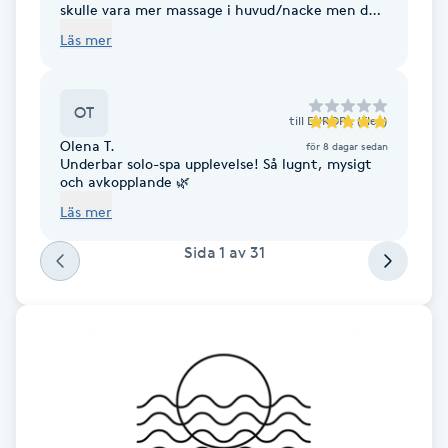
skulle vara mer massage i huvud/nacke men det
var mer en lång schamponering.
Läs mer
LED-ljusterapi
Liktornar
OT
till
EUROPA (Elev)
Olena T.
för 8 dagar sedan
LPG
Underbar solo-spa upplevelse! Så lugnt, mysigt
och avkopplande 🌿
Läs mer
LPG-behandling
Sida
1
av
31
LPG-massage
Luggklippning
Lymfmassage
Läpptatuering