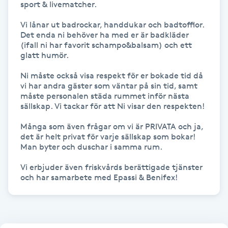
sport & livematcher.

Olaplexbehandling
Vi lånar ut badrockar, handdukar och badtofflor.

Ombre
Det enda ni behöver ha med er är badkläder 
(ifall ni har favorit schampo&balsam) och ett 
glatt humör. 

Ombre brows
Ni måste också visa respekt för er bokade tid då 
vi har andra gäster som väntar på sin tid, samt 
Ombre naglar
måste personalen städa rummet inför nästa 
sällskap. Vi tackar för att Ni visar den respekten!

Optiker
Många som även frågar om vi är PRIVATA och ja, 
det är helt privat för varje sällskap som bokar! 
Man byter och duschar i samma rum.

Ortobionomi
Vi erbjuder även friskvårds berättigade tjänster 
Ortopedi
och har samarbete med Epassi & Benifex!
Osteopati
P