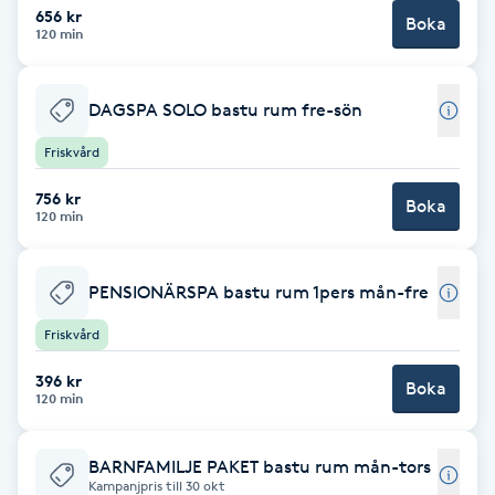
Hårborttagning
656 kr
Boka
120 min
Hårbottenbehandling
DAGSPA SOLO bastu rum fre-sön
Hårförlängning
Friskvård
Hårvård
756 kr
Boka
120 min
Hälsa
PENSIONÄRSPA bastu rum 1pers mån-fre
Hälsprickor
Friskvård
I
396 kr
Boka
120 min
Idrottsmassage
BARNFAMILJE PAKET bastu rum mån-tors
IPL
Kampanjpris till 30 okt