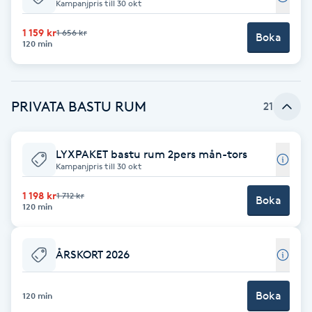
Kampanjpris till 30 okt
Fotsvamp
1 159 kr
1 656 kr
Boka
120 min
Fotvård
Fransar
PRIVATA BASTU RUM
21
Fransborttagning
LYXPAKET bastu rum 2pers mån-tors
Kampanjpris till 30 okt
Fransfärgning
1 198 kr
1 712 kr
Boka
120 min
Fransförlängning
Fransförlängning Megavolym
ÅRSKORT 2026
Fransförlängning Volym
Boka
120 min