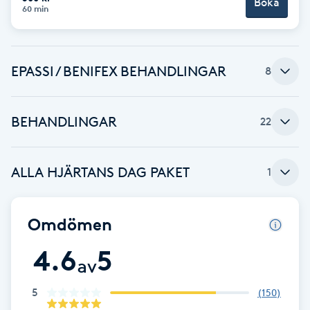
Boka
60 min
Kinesiologi
Kinesisk medicin
EPASSI / BENIFEX BEHANDLINGAR
8
Kiropraktik
BEHANDLINGAR
22
Klangmassage
ALLA HJÄRTANS DAG PAKET
1
Klippning
Klippning & Slingor
Omdömen
4.6
5
Klippning ungdom
av
Koppningsmassage
5
(
150
)