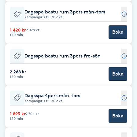
Föning
Dagsspa bastu rum 3pers mån-tors
G
Kampanjpris till 30 okt
1 420 kr
2 028 kr
Gel naglar
Boka
120 min
Gelenaglar
Dagsspa bastu rum 3pers fre-sön
Gellack
2 268 kr
Boka
120 min
Gellack med förstärkning
Dagsspa 4pers mån-tors
Gravidmassage
Kampanjpris till 30 okt
1 893 kr
2 704 kr
Boka
Gravidyoga
120 min
Gruppträning