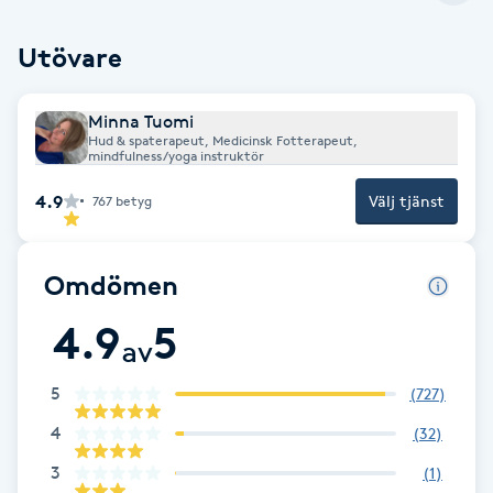
Cryoterapi
D
Utövare
Damklippning
Minna Tuomi
Hud & spaterapeut, Medicinsk Fotterapeut,
Dermapen
mindfulness/yoga instruktör
4.9
Välj tjänst
767
betyg
Diamantslipning
E
Omdömen
Enzympeeling
4.9
5
av
Extensions
5
(
727
)
Extensions borttagning
4
(
32
)
3
(
1
)
Eyeliner-tatuering