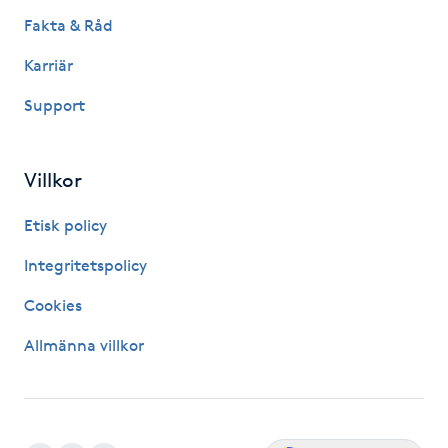
Fakta & Råd
LED-ljusterapi
Karriär
Support
Liktornar
LPG
Villkor
LPG-behandling
Etisk policy
Integritetspolicy
LPG-massage
Cookies
Luggklippning
Allmänna villkor
Lymfmassage
Läpptatuering