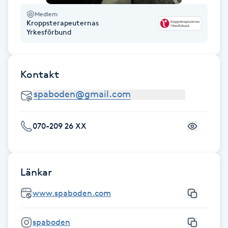
Fransk manikyr
Medlem
Kroppsterapeuternas
Yrkesförbund
Fransrengöring
Frekvensterapi
Kontakt
Friskvård
Friskvårdsmassage
070-209 26 XX
Frisör
Länkar
Funktionsanalys
www.spaboden.com
Färgning
spaboden