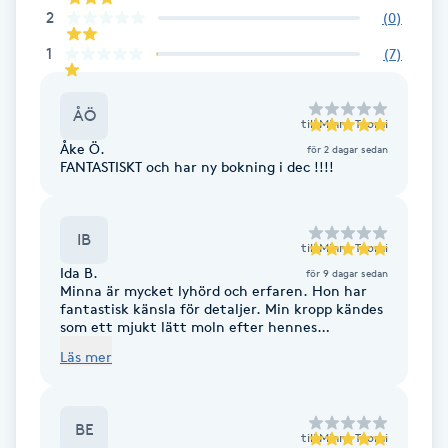
2
(
0
)
F
1
(
7
)
Face framing
ÅÖ
till
Minna Tuomi
Faceliftmassage
Åke Ö.
för 2 dagar sedan
FANTASTISKT och har ny bokning i dec !!!!
Fet hårbotten
IB
Fettreducering
till
Minna Tuomi
Ida B.
för 9 dagar sedan
Minna är mycket lyhörd och erfaren. Hon har
Fibromassage
fantastisk känsla för detaljer. Min kropp kändes
som ett mjukt lätt moln efter hennes
behandling. Varmt tack!
Fillers
Läs mer
Fotmassage
BE
till
Minna Tuomi