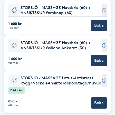
STORSJÖ - MASSAGE Havsbris (60) +
Babylights
ANSIKTSKUR femknop (60)
Balayage
1 600 kr
Boka
120 min
Bambumassage
STORSJÖ - MASSAGE Havsbris (60) +
ANSIKTSKUR Gyllene Ankaret (30)
Barber
1 400 kr
Boka
90 min
Barnklippning
STORSJÖ - MASSAGE Lotus-Antistress
BIAB
Rygg/Nacke +Ansikte/dekolletage/huvud
Friskvård
Blowout
850 kr
Boka
60 min
Bottenfärg