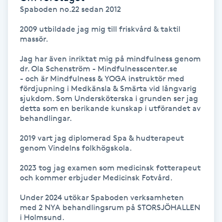
Spaboden no.22 sedan 2012

Gua Sha-massage
2009 utbildade jag mig till friskvård & taktil 
H
massör. 

Jag har även inriktat mig på mindfulness genom 
Hatha Yoga
dr. Ola Schenström - Mindfulnesscenter.se 

- och är Mindfulness & YOGA instruktör med 
fördjupning i Medkänsla & Smärta vid långvarig 
Headspa
sjukdom. Som Undersköterska i grunden ser jag 
detta som en berikande kunskap i utförandet av 
Healing
behandlingar.

2019 vart jag diplomerad Spa & hudterapeut 
Herrklippning
genom Vindelns folkhögskola.

2023 tog jag examen som medicinsk fotterapeut 
HIFU
och kommer erbjuder Medicinsk Fotvård.

Under 2024 utökar Spaboden verksamheten 
Hollywood Peel
med 2 NYA behandlingsrum på STORSJÖHALLEN 
i Holmsund.
