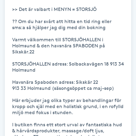
Hot Stone Massage
>> Det är valbart i MENYN = STORSJÖ

Hot yoga
?? Om du har svårt att hitta en tid ring eller 
sms:a så hjälper jag dig med din bokning

Hudföryngring
Varmt välkommen till STORSJÖHALLEN i 
Holmsund & den havsnära SPABODEN på 
Sikskär.22

Huduppstramning
STORSJÖHALLEN adress: Solbackavägen 18 913 34 
Holmsund 

Hudvård
Havsnära Spaboden adress: Sikskär 22

913 33 Holmsund (säsongsöppet ca maj-sep)

Hyaluronsyra
Här erbjuder jag olika typer av behandlingar för 
Hyperhidros
kropp och själ med en holistisk grund, i en rofylld 
miljö med fokus i stunden.

Hypnos
I butiken finns ett stort urval av fantastiska hud 
& hårvårdsprodukter, massage/doft ljus, 