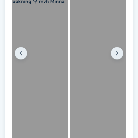
IPL hårborttagning
IR-massage
J
Japansk massage
K
K18
Katun fransar
Kemisk peeling
Keratinbehandling