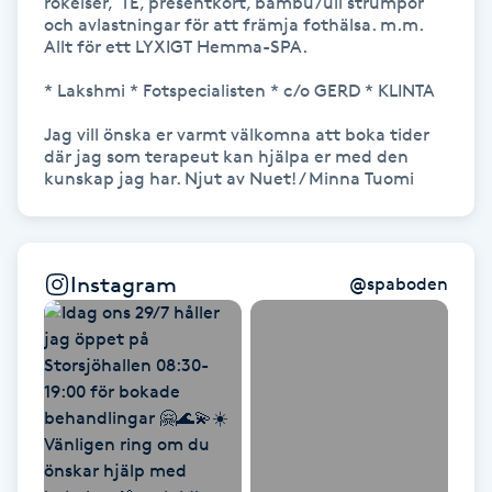
rökelser,  TE, presentkort, bambu/ull strumpor 
Hårborttagning
och avlastningar för att främja fothälsa. m.m. 
Allt för ett LYXIGT Hemma-SPA.

Hårbottenbehandling
* Lakshmi * Fotspecialisten * c/o GERD * KLINTA

Jag vill önska er varmt välkomna att boka tider 
Hårförlängning
där jag som terapeut kan hjälpa er med den 
kunskap jag har. Njut av Nuet! / Minna Tuomi
Hårvård
Hälsa
Instagram
@
spaboden
Hälsprickor
I
Idrottsmassage
IPL