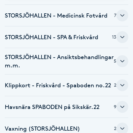
Brynformning
STORSJÖHALLEN - Medicinsk Fotvård
7
Brynfärgning
STORSJÖHALLEN - SPA & Friskvård
13
Brynplockning
STORSJÖHALLEN - Ansiktsbehandlingar
Bröllopsuppsättning
5
m.m.
C
Celluliter
Klippkort - Friskvård - Spaboden no.22
2
Coachning
Havsnära SPABODEN på Sikskär.22
9
Color correction
Vaxning (STORSJÖHALLEN)
2