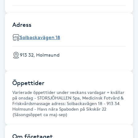
Föning
G
Adress
Gel naglar
Solbackavägen 18
Gelenaglar
913 32, Holmsund
Gellack
Öppettider
Gellack med förstärkning
Varierade öppettider under veckans vardagar + kvällar
på onsdag - STORSJÖHALLEN Spa, Medicinsk Fotvård &
Gravidmassage
Friskvårdsmassage adress: Solbackavägen 18 - 913 34
Holmsund - Havs nära Spaboden på Sikskär 22
(Säsongsöppet ca maj-sep)
Gravidyoga
Gruppträning
Om företaget