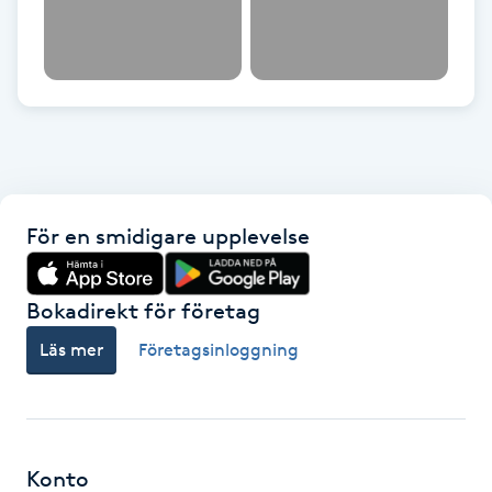
Kinesiologi
Kinesisk medicin
Kiropraktik
Klangmassage
För en smidigare upplevelse
Klippning
Bokadirekt för företag
Klippning & Slingor
Läs mer
Företagsinloggning
Klippning ungdom
Koppningsmassage
Konto