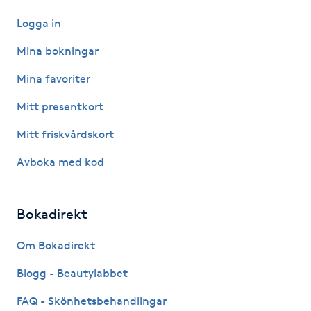
Kosmetisk tatuering
Logga in
Mina bokningar
Kostrådgivning
Mina favoriter
Kroppsinpackning
Mitt presentkort
Mitt friskvårdskort
Kroppspeeling
Avboka med kod
Käkledsbehandling
Bokadirekt
Kärlbehandling
L
Om Bokadirekt
Laserbehandling
Blogg - Beautylabbet
FAQ - Skönhetsbehandlingar
Lashlift Keratin