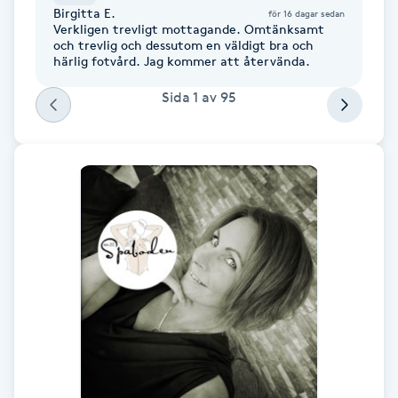
Birgitta E.
för 16 dagar sedan
Fotsvamp
Verkligen trevligt mottagande. Omtänksamt
och trevlig och dessutom en väldigt bra och
härlig fotvård. Jag kommer att återvända.
Fotvård
Sida
1
av
95
Fransar
Fransborttagning
Fransfärgning
Fransförlängning
Fransförlängning Megavolym
Fransförlängning Volym