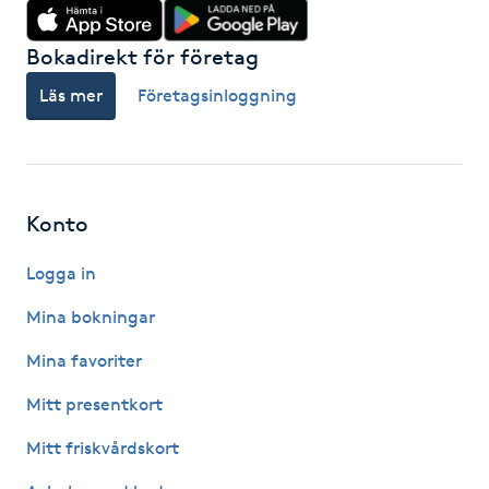
Hårborttagning
Bokadirekt för företag
Hårbottenbehandling
Läs mer
Företagsinloggning
Hårförlängning
Hårvård
Konto
Hälsa
Logga in
Mina bokningar
Hälsprickor
I
Mina favoriter
Mitt presentkort
Idrottsmassage
Mitt friskvårdskort
IPL