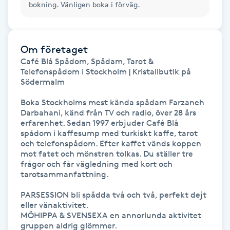
bokning. Vänligen boka i förväg.
Föning
G
Om företaget
Gel naglar
Café Blå Spådom, Spådam, Tarot & 
Telefonspådom i Stockholm | Kristallbutik på 
Gelenaglar
Södermalm

Boka Stockholms mest kända spådam Farzaneh 
Gellack
Darbahani, känd från TV och radio, över 28 års 
erfarenhet. Sedan 1997 erbjuder Café Blå 
spådom i kaffesump med turkiskt kaffe, tarot 
Gellack med förstärkning
och telefonspådom. Efter kaffet vänds koppen 
mot fatet och mönstren tolkas. Du ställer tre 
frågor och får vägledning med kort och 
Gravidmassage
tarotsammanfattning.

PARSESSION bli spådda två och två, perfekt dejt 
Gravidyoga
eller vänaktivitet.

MÖHIPPA & SVENSEXA en annorlunda aktivitet 
Gruppträning
gruppen aldrig glömmer.
