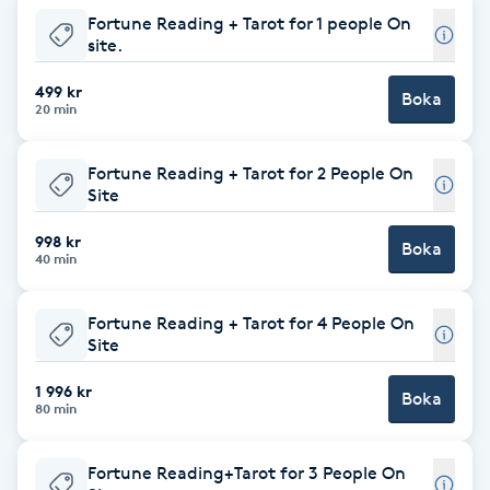
Fortune Reading + Tarot for 1 people On
Babylights
site.
499 kr
Boka
Balayage
20 min
Bambumassage
Fortune Reading + Tarot for 2 People On
Site
Barber
998 kr
Boka
40 min
Barnklippning
Fortune Reading + Tarot for 4 People On
Site
BIAB
1 996 kr
Boka
Blowout
80 min
Bottenfärg
Fortune Reading+Tarot for 3 People On