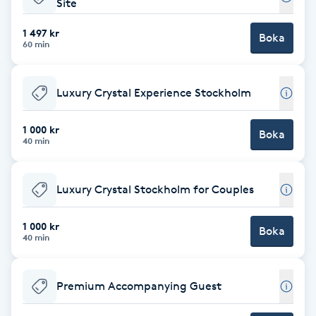
Site
Brynformning
1 497 kr
Boka
60 min
Brynfärgning
Luxury Crystal Experience Stockholm
Brynplockning
1 000 kr
Boka
40 min
Bröllopsuppsättning
C
Luxury Crystal Stockholm for Couples
Celluliter
1 000 kr
Boka
40 min
Coachning
Color correction
Premium Accompanying Guest