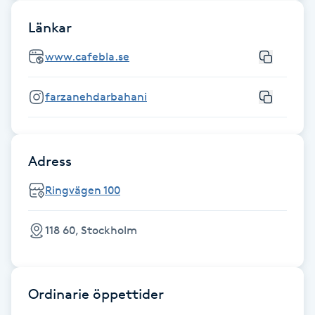
Fotsvamp
Länkar
Fotvård
www.cafebla.se
Fransar
farzanehdarbahani
Fransborttagning
Adress
Fransfärgning
Ringvägen 100
Fransförlängning
118 60, Stockholm
Fransförlängning Megavolym
Fransförlängning Volym
Ordinarie öppettider