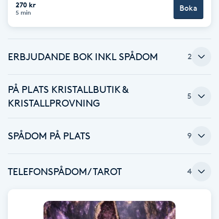
Cryoterapi
270 kr
Boka
5 min
D
Damklippning
ERBJUDANDE BOK INKL SPÅDOM
2
Dermapen
PÅ PLATS KRISTALLBUTIK &
Diamantslipning
5
KRISTALLPROVNING
E
SPÅDOM PÅ PLATS ️
Enzympeeling
9
Extensions
TELEFONSPÅDOM/TAROT
4
Extensions borttagning
Eyeliner-tatuering