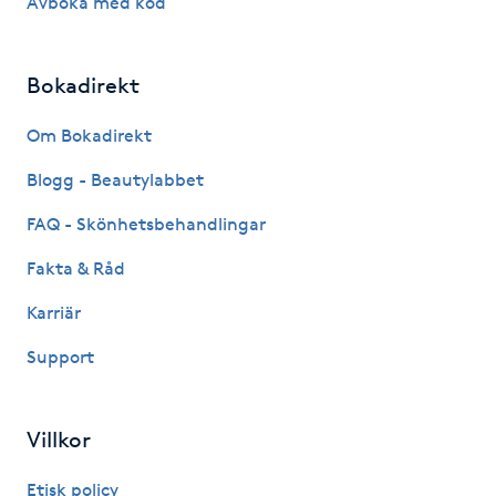
Avboka med kod
IPL hårborttagning
Bokadirekt
IR-massage
Om Bokadirekt
J
Blogg - Beautylabbet
Japansk massage
FAQ - Skönhetsbehandlingar
K
Fakta & Råd
K18
Karriär
Katun fransar
Support
Kemisk peeling
Villkor
Keratinbehandling
Etisk policy