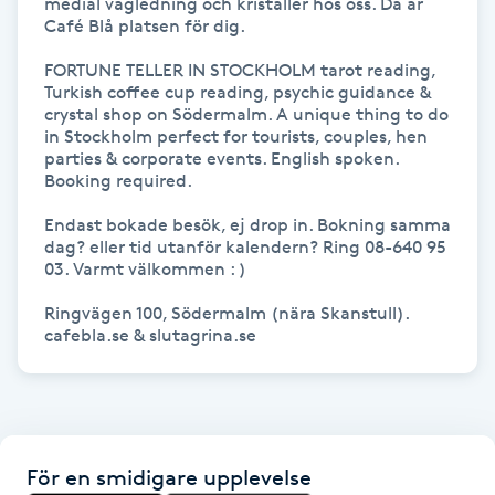
medial vägledning och kristaller hos oss. Då är 
Hot Stone Massage
Café Blå platsen för dig.

FORTUNE TELLER IN STOCKHOLM tarot reading, 
Hot yoga
Turkish coffee cup reading, psychic guidance & 
crystal shop on Södermalm. A unique thing to do 
in Stockholm perfect for tourists, couples, hen 
Hudföryngring
parties & corporate events. English spoken. 
Booking required.

Huduppstramning
Endast bokade besök, ej drop in. Bokning samma 
dag? eller tid utanför kalendern? Ring 08-640 95 
Hudvård
03. Varmt välkommen : )

Ringvägen 100, Södermalm (nära Skanstull). 
Hyaluronsyra
Hyperhidros
Hypnos
För en smidigare upplevelse