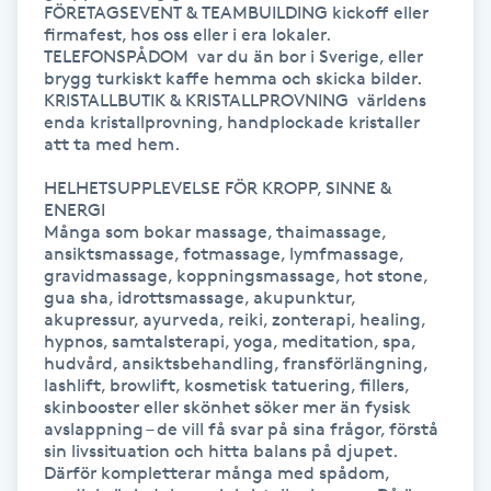
FÖRETAGSEVENT & TEAMBUILDING kickoff eller 
firmafest, hos oss eller i era lokaler.

Gua Sha-massage
TELEFONSPÅDOM  var du än bor i Sverige, eller 
brygg turkiskt kaffe hemma och skicka bilder.

H
KRISTALLBUTIK & KRISTALLPROVNING  världens 
enda kristallprovning, handplockade kristaller 
Hatha Yoga
att ta med hem.

HELHETSUPPLEVELSE FÖR KROPP, SINNE & 
Headspa
ENERGI

Många som bokar massage, thaimassage, 
ansiktsmassage, fotmassage, lymfmassage, 
Healing
gravidmassage, koppningsmassage, hot stone, 
gua sha, idrottsmassage, akupunktur, 
akupressur, ayurveda, reiki, zonterapi, healing, 
Herrklippning
hypnos, samtalsterapi, yoga, meditation, spa, 
hudvård, ansiktsbehandling, fransförlängning, 
HIFU
lashlift, browlift, kosmetisk tatuering, fillers, 
skinbooster eller skönhet söker mer än fysisk 
avslappning – de vill få svar på sina frågor, förstå 
Hollywood Peel
sin livssituation och hitta balans på djupet. 
Därför kompletterar många med spådom, 