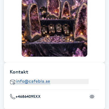
F
Face framing
Faceliftmassage
Fet hårbotten
Fettreducering
Kontakt
Fibromassage
Fillers
+46864095XX
Fotmassage