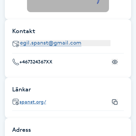
IPL hårborttagning
IR-massage
Kontakt
J
Japansk massage
+467324367XX
K
K18
Länkar
Katun fransar
spanst.org/
Kemisk peeling
Keratinbehandling
Adress