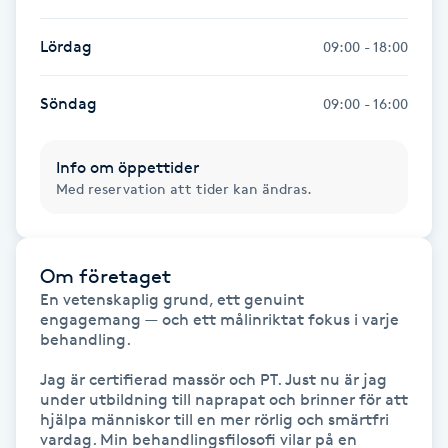
Kosmetisk tatuering
Lördag
09:00 - 18:00
Kostrådgivning
Söndag
09:00 - 16:00
Kroppsinpackning
Info om öppettider
Med reservation att tider kan ändras.
Kroppspeeling
Käkledsbehandling
Om företaget
En vetenskaplig grund, ett genuint 
Kärlbehandling
engagemang — och ett målinriktat fokus i varje 
behandling.

L
Jag är certifierad massör och PT. Just nu är jag 
Laserbehandling
under utbildning till naprapat och brinner för att 
hjälpa människor till en mer rörlig och smärtfri 
vardag. Min behandlingsfilosofi vilar på en 
Lashlift Keratin