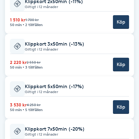
Cryoterapi
Klippkort 2x50min (-11%)
Giltigt i 12 månader
D
1 510 kr
1 700 kr
Köp
50 min
2 tillfällen
Damklippning
Dermapen
Klippkort 3x50min (-13%)
Giltigt i 12 månader
Diamantslipning
2 220 kr
2 550 kr
Köp
50 min
3 tillfällen
E
Enzympeeling
Klippkort 5x50min (-17%)
Giltigt i 12 månader
Extensions
3 530 kr
4 250 kr
Köp
50 min
5 tillfällen
Extensions borttagning
Klippkort 7x50min (-20%)
Giltigt i 12 månader
Eyeliner-tatuering