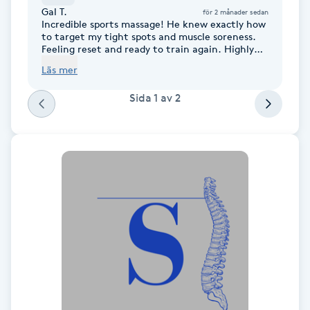
Hårborttagning
Gal T.
för 2 månader sedan
Incredible sports massage! He knew exactly how
to target my tight spots and muscle soreness.
Hårbottenbehandling
Feeling reset and ready to train again. Highly
recommend
Läs mer
Hårförlängning
Sida
1
av
2
Hårvård
Hälsa
Hälsprickor
I
Idrottsmassage
IPL