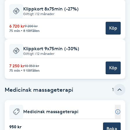
Fransk manikyr
Klippkort 8x75min (-27%)
Giltigt i 12 månader
Fransrengöring
6 720 kr
9 200 kr
Köp
75 min
8 tillfällen
Frekvensterapi
Klippkort 9x75min (-30%)
Giltigt i 12 månader
Friskvård
7 250 kr
10 350 kr
Köp
Friskvårdsmassage
75 min
9 tillfällen
Frisör
Medicinsk massageterapi
1
Funktionsanalys
Medicinsk massageterapi
Färgning
950 kr
Boka