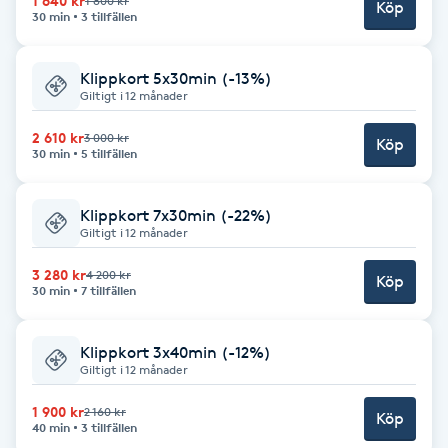
1 640 kr
1 800 kr
Köp
30 min
3 tillfällen
Babylights
Klippkort 5x30min (-13%)
Balayage
Giltigt i 12 månader
2 610 kr
3 000 kr
Köp
Bambumassage
30 min
5 tillfällen
Barber
Klippkort 7x30min (-22%)
Giltigt i 12 månader
Barnklippning
3 280 kr
4 200 kr
Köp
30 min
7 tillfällen
BIAB
Klippkort 3x40min (-12%)
Giltigt i 12 månader
Blowout
1 900 kr
2 160 kr
Köp
Bottenfärg
40 min
3 tillfällen