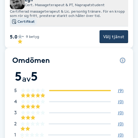
Cert. Massageterapeut & PT, Naprapatstudent
Certifierad massageterapeut & Lic. personlig tränare. För en kropp
Gua Sha-massage
som rör sig fritt, presterar starkt och håller över tid.
Certifikat
H
5.0
Välj tjänst
9
betyg
Hatha Yoga
Headspa
Omdömen
5
5
Healing
av
Herrklippning
5
(
9
)
4
(
0
)
HIFU
3
(
0
)
2
(
0
)
Hollywood Peel
1
(
0
)