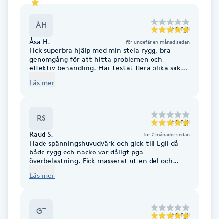
Hot Stone Massage
ÅH
till
Egil
Hot yoga
Åsa H.
för ungefär en månad sedan
Fick superbra hjälp med min stela rygg, bra
genomgång för att hitta problemen och
Hudföryngring
effektiv behandling. Har testat flera olika saker
tidigare men det här var effektivare! Mysigt
Läs mer
ställe och skulle verkligen rekommendera det.
Huduppstramning
Hudvård
RS
till
Egil
Raud S.
för 2 månader sedan
Hyaluronsyra
Hade spänningshuvudvärk och gick till Egil då
både rygg och nacke var dåligt pga
överbelastning. Fick masserat ut en del och
huvudverken gick bort. Kommer gå tillbaka!
Hyperhidros
Läs mer
Hypnos
GT
till
Egil