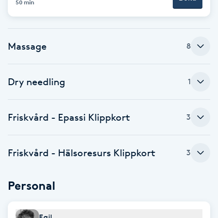
50 min
Föning
G
Massage
8
Gel naglar
Gelenaglar
Dry needling
1
Gellack
Friskvård - Epassi Klippkort
3
Gellack med förstärkning
Friskvård - Hälsoresurs Klippkort
3
Gravidmassage
Personal
Gravidyoga
Gruppträning
Egil