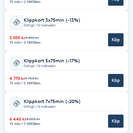
75 min
2 tillfällen
Fotsvamp
Klippkort 3x75min (-13%)
Fotvård
Giltigt i 12 månader
3 000 kr
3 450 kr
Fransar
Köp
75 min
3 tillfällen
Fransborttagning
Klippkort 5x75min (-17%)
Giltigt i 12 månader
Fransfärgning
4 770 kr
5 750 kr
Köp
75 min
5 tillfällen
Fransförlängning
Klippkort 7x75min (-20%)
Fransförlängning Megavolym
Giltigt i 12 månader
6 440 kr
8 050 kr
Köp
Fransförlängning Volym
75 min
7 tillfällen