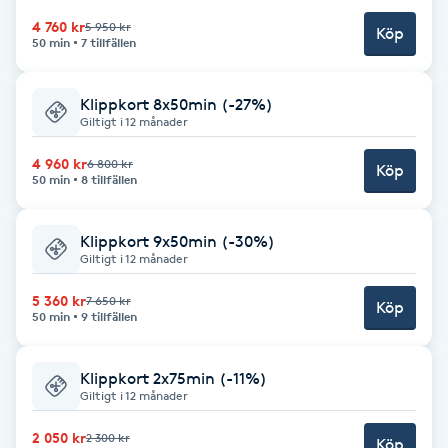
4 760 kr
F
5 950 kr
Köp
50 min
7 tillfällen
Face framing
Klippkort 8x50min (-27%)
Giltigt i 12 månader
Faceliftmassage
4 960 kr
6 800 kr
Köp
50 min
8 tillfällen
Fet hårbotten
Klippkort 9x50min (-30%)
Fettreducering
Giltigt i 12 månader
Fibromassage
5 360 kr
7 650 kr
Köp
50 min
9 tillfällen
Fillers
Klippkort 2x75min (-11%)
Giltigt i 12 månader
Fotmassage
2 050 kr
2 300 kr
Köp