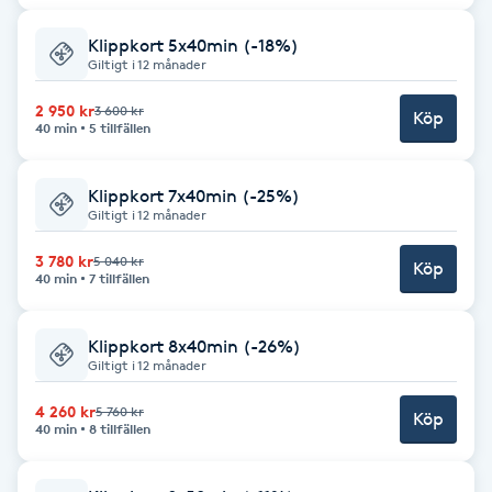
Brynformning
Klippkort 5x40min (-18%)
Giltigt i 12 månader
Brynfärgning
2 950 kr
3 600 kr
Köp
40 min
5 tillfällen
Brynplockning
Klippkort 7x40min (-25%)
Giltigt i 12 månader
Bröllopsuppsättning
C
3 780 kr
5 040 kr
Köp
40 min
7 tillfällen
Celluliter
Klippkort 8x40min (-26%)
Giltigt i 12 månader
Coachning
4 260 kr
5 760 kr
Köp
40 min
8 tillfällen
Color correction