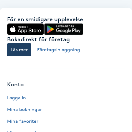
Megavolymfransar
För en smidigare upplevelse
Melasma
Bokadirekt för företag
Mesoterapi
Läs mer
Företagsinloggning
MicroPen
Microshading
Konto
Mixfransar
Logga in
N
Mina bokningar
Nagelförlängning
Mina favoriter
Nagelförlängning akryl