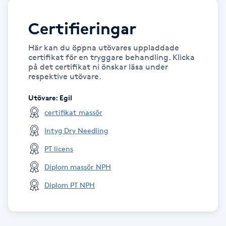
M
Certifieringar
Makeup
Här kan du öppna utövares uppladdade
certifikat för en tryggare behandling. Klicka
Manikyr & Pedikyr
på det certifikat ni önskar läsa under
respektive utövare.
Massage
Utövare
:
Egil
certifikat massör
Medial vägledning
Intyg Dry Needling
PT licens
Medicinsk massage
Diplom massör NPH
Meditation
Diplom PT NPH
Medium