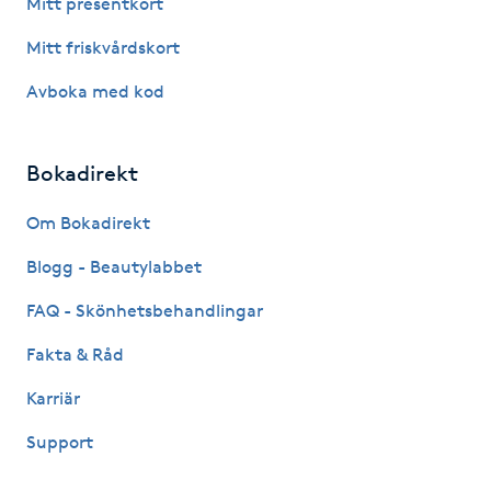
Mitt presentkort
Mitt friskvårdskort
Nagelförlängning gelé
Avboka med kod
Nagelförlängning glasfiber
Bokadirekt
Nagelförlängning silke
Om Bokadirekt
Nagelförstärkning
Blogg - Beautylabbet
Nagelklippning
FAQ - Skönhetsbehandlingar
Fakta & Råd
Nagelsvamp
Karriär
Nageltrång
Support
Nagelvård