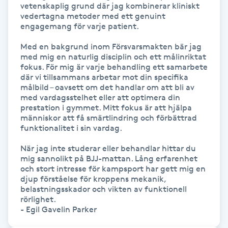
vetenskaplig grund där jag kombinerar kliniskt 
vedertagna metoder med ett genuint 
engagemang för varje patient.

LED-ljusterapi
Med en bakgrund inom Försvarsmakten bär jag 
Liktornar
med mig en naturlig disciplin och ett målinriktat 
fokus. För mig är varje behandling ett samarbete 
där vi tillsammans arbetar mot din specifika 
LPG
målbild – oavsett om det handlar om att bli av 
med vardagsstelhet eller att optimera din 
prestation i gymmet. Mitt fokus är att hjälpa 
LPG-behandling
människor att få smärtlindring och förbättrad 
funktionalitet i sin vardag.

LPG-massage
När jag inte studerar eller behandlar hittar du 
mig sannolikt på BJJ-mattan. Lång erfarenhet 
och stort intresse för kampsport har gett mig en 
Luggklippning
djup förståelse för kroppens mekanik, 
belastningsskador och vikten av funktionell 
Lymfmassage
rörlighet.

- Egil Gavelin Parker
Läpptatuering