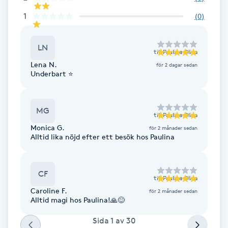
F
1
(
0
)
Face framing
LN
till
Paulina Oliva
Lena N.
för 2 dagar sedan
Faceliftmassage
Underbart ⭐️
Fet hårbotten
MG
till
Paulina Oliva
Fettreducering
Monica G.
för 2 månader sedan
Alltid lika nöjd efter ett besök hos Paulina
Fibromassage
CF
till
Paulina Oliva
Fillers
Caroline F.
för 2 månader sedan
Alltid magi hos Paulina!🙏😊
Fotmassage
Sida
1
av
30