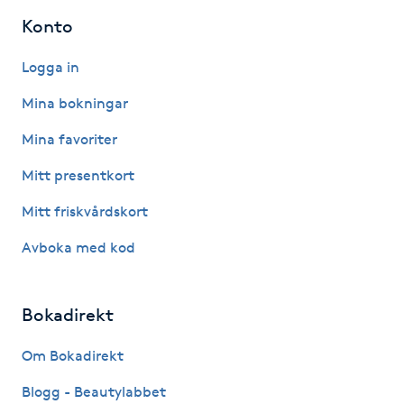
Konto
IPL hårborttagning
Logga in
IR-massage
Mina bokningar
J
Mina favoriter
Japansk massage
Mitt presentkort
K
Mitt friskvårdskort
K18
Avboka med kod
Katun fransar
Bokadirekt
Kemisk peeling
Om Bokadirekt
Keratinbehandling
Blogg - Beautylabbet