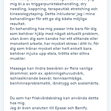
Hot Stone Massage
mig bl.a av triggerpunktsbehandling, dry 
needling, koppning, terapeutisk stretching och 
kinesiologytaping. Detta inkluderar jag i mina 
Hot yoga
behandlingar för att ge dig bästa möjliga 
resultat.

En behandling hos mig passar inte bara för dig 
Hudföryngring
som behöver hjälp med något aktuellt problem, 
utan även dig som kanske har ett sittande eller 
monotont arbete, har mycket stress i ditt liv, för 
Huduppstramning
dig som tränar mycket eller helt enkelt bara 
behöver mjuka upp stela, trötta eller slitna 
muskler.

Hudvård
Massage kan lindra besvären av flera vanliga 
Hyaluronsyra
åkommor, som ex. spänningshuvudvärk, 
ischiasliknande besvär, tennisarmbåge, 
benhinneproblematik, ländrygg och axelsmärta.

Hyperhidros
Du som har friskvårdsbidrag kan använda detta 
Hypnos
hos mig.

Jag är även ansluten till Epassi och Benify.
