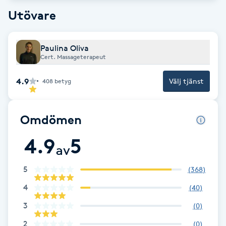
Cryoterapi
Utövare
D
Damklippning
Paulina Oliva
Cert. Massageterapeut
Dermapen
4.9
Välj tjänst
408
betyg
Diamantslipning
E
Omdömen
4.9
5
Enzympeeling
av
Extensions
5
(
368
)
4
(
40
)
Extensions borttagning
3
(
0
)
2
Eyeliner-tatuering
(
0
)