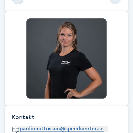
Fotsvamp
Fotvård
Fransar
Fransborttagning
Fransfärgning
Fransförlängning
Fransförlängning Megavolym
Kontakt
Fransförlängning Volym