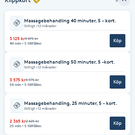
Brynformning
Massagebehandling 40 minuter, 5 - kort.
Giltigt i 12 månader
Brynfärgning
3 125 kr
3 475 kr
Köp
40 min
5 tillfällen
Brynplockning
Bröllopsuppsättning
Massagebehandling 50 minuter, 5 -kort.
Giltigt i 12 månader
C
3 575 kr
3 975 kr
Köp
50 min
5 tillfällen
Celluliter
Coachning
Massagebehandling, 25 minuter, 5 - kort.
Giltigt i 12 månader
Color correction
2 365 kr
2 625 kr
Köp
25 min
5 tillfällen