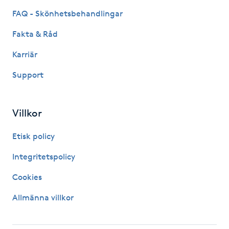
FAQ - Skönhetsbehandlingar
Kinesiologi
Fakta & Råd
Kinesisk medicin
Karriär
Kiropraktik
Support
Klangmassage
Villkor
Klippning
Etisk policy
Integritetspolicy
Klippning & Slingor
Cookies
Klippning ungdom
Allmänna villkor
Koppningsmassage