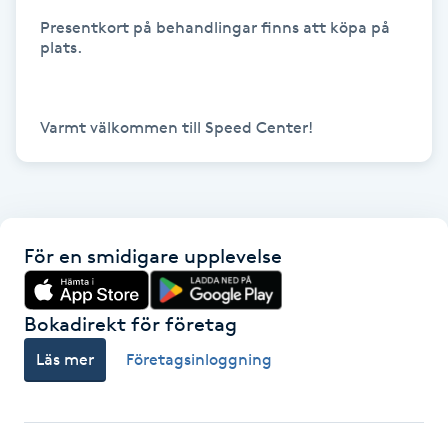
Hårborttagning
Presentkort på behandlingar finns att köpa på 
plats.

Hårbottenbehandling
Hårförlängning
Varmt välkommen till Speed Center!
Hårvård
Hälsa
För en smidigare upplevelse
Hälsprickor
Bokadirekt för företag
I
Läs mer
Företagsinloggning
Idrottsmassage
IPL