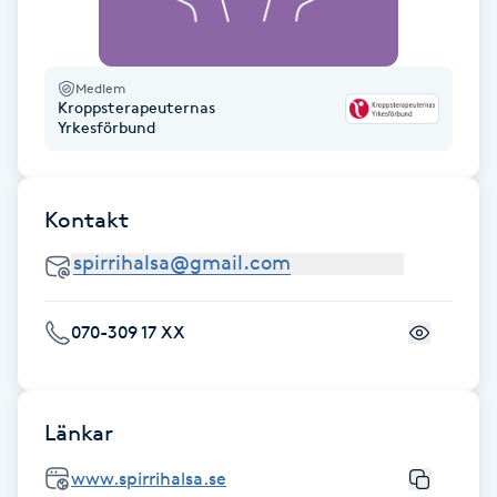
Hot Stone Massage
Hot yoga
Medlem
Kroppsterapeuternas
Yrkesförbund
Hudföryngring
Huduppstramning
Kontakt
Hudvård
Hyaluronsyra
070-309 17 XX
Hyperhidros
Länkar
Hypnos
www.spirrihalsa.se