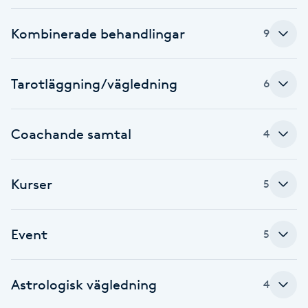
F
Kombinerade behandlingar
9
Face framing
Tarotläggning/vägledning
6
Faceliftmassage
Fet hårbotten
Coachande samtal
4
Fettreducering
Kurser
5
Fibromassage
Event
5
Fillers
Astrologisk vägledning
Fotmassage
4