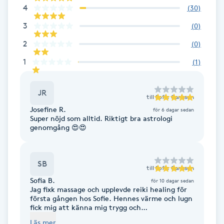
4
(
30
)
Föning
3
G
(
0
)
2
(
0
)
Gel naglar
1
(
1
)
Gelenaglar
JR
till
Sofie Carlsson
Gellack
Josefine R.
för 6 dagar sedan
Super nöjd som alltid. Riktigt bra astrologi
genomgång 😍😍
Gellack med förstärkning
Gravidmassage
SB
till
Sofie Carlsson
Sofia B.
för 10 dagar sedan
Jag fixk massage och upplevde reiki healing för
Gravidyoga
första gången hos Sofie. Hennes värme och lugn
fick mig att känna mig trygg och
omhändertagen på bästa sätt. Själva reikin var
Gruppträning
Läs mer