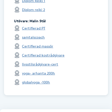
Diplom Reiki 1
Kinesiologi
Diplom reiki 2
Kinesisk medicin
Utövare
:
Malin Stål
Certifierad PT
Kiropraktik
samtalscoach
Certifierad massör
Klangmassage
Certifierad kostrådgivare
Klippning
livsstilsrådgivare-cert
yoga- arhanta 200h
Klippning & Slingor
globalyoga -100h
Klippning ungdom
Koppningsmassage