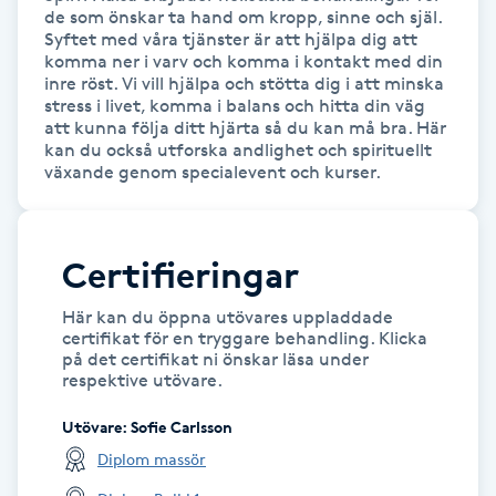
de som önskar ta hand om kropp, sinne och själ. 
Syftet med våra tjänster är att hjälpa dig att 
IPL hårborttagning
komma ner i varv och komma i kontakt med din 
inre röst. Vi vill hjälpa och stötta dig i att minska 
IR-massage
stress i livet, komma i balans och hitta din väg 
att kunna följa ditt hjärta så du kan må bra. Här 
J
kan du också utforska andlighet och spirituellt 
växande genom specialevent och kurser. 
Japansk massage
K
Certifieringar
K18
Här kan du öppna utövares uppladdade
certifikat för en tryggare behandling. Klicka
Katun fransar
på det certifikat ni önskar läsa under
respektive utövare.
Kemisk peeling
Utövare
:
Sofie Carlsson
Diplom massör
Keratinbehandling