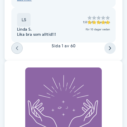
en helt fantastisk upplevelse som jag bär med
mig. Kommer igen och rekommenderar
verkligen ✨
Gua Sha-massage
LS
H
till
Sofie Carlsson
Linda S.
för 10 dagar sedan
Lika bra som alltid!!!
Hatha Yoga
Sida
1
av
60
Headspa
Healing
Herrklippning
HIFU
Hollywood Peel