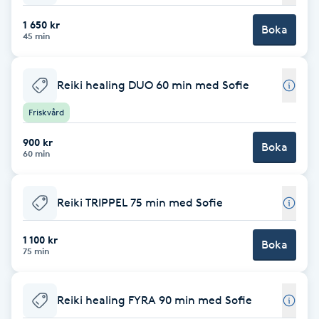
1 650 kr
Brynformning
Boka
45 min
Brynfärgning
Reiki healing DUO 60 min med Sofie
Brynplockning
Friskvård
900 kr
Bröllopsuppsättning
Boka
60 min
C
Celluliter
Reiki TRIPPEL 75 min med Sofie
1 100 kr
Coachning
Boka
75 min
Color correction
Reiki healing FYRA 90 min med Sofie