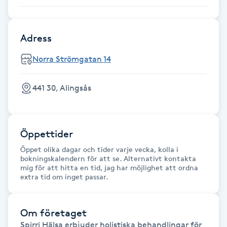
Hårborttagning
Hårbottenbehandling
Adress
Norra Strömgatan 14
Hårförlängning
441 30, Alingsås
Hårvård
Hälsa
Öppettider
Hälsprickor
Öppet olika dagar och tider varje vecka, kolla i
bokningskalendern för att se. Alternativt kontakta
I
mig för att hitta en tid, jag har möjlighet att ordna
extra tid om inget passar.
Idrottsmassage
Om företaget
IPL
Spirri Hälsa erbjuder holistiska behandlingar för 