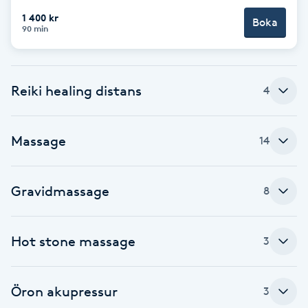
Cryoterapi
1 400 kr
Boka
D
90 min
Damklippning
Reiki healing distans
4
Dermapen
Diamantslipning
Massage
14
E
Gravidmassage
Enzympeeling
8
Extensions
Hot stone massage
3
Extensions borttagning
Öron akupressur
3
Eyeliner-tatuering