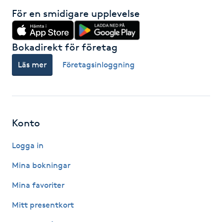
För en smidigare upplevelse
Kosmetisk tatuering
Kostrådgivning
Bokadirekt för företag
Läs mer
Företagsinloggning
Kroppsinpackning
Kroppspeeling
Konto
Käkledsbehandling
Logga in
Kärlbehandling
Mina bokningar
L
Mina favoriter
Laserbehandling
Mitt presentkort
Lashlift Keratin