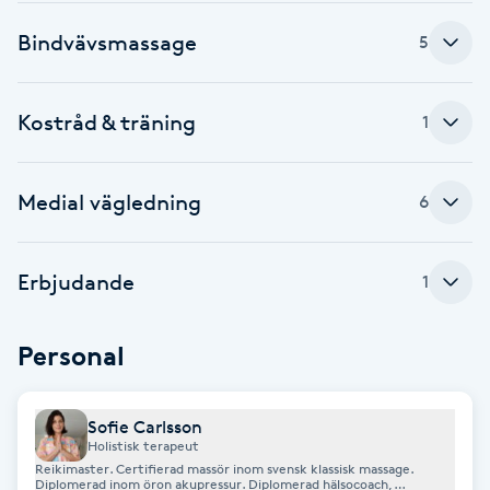
Fotsvamp
Bindvävsmassage
5
Fotvård
Kostråd & träning
1
Fransar
Medial vägledning
6
Fransborttagning
Fransfärgning
Erbjudande
1
Fransförlängning
Personal
Fransförlängning Megavolym
Sofie Carlsson
Holistisk terapeut
Fransförlängning Volym
Reikimaster. Certifierad massör inom svensk klassisk massage.
Diplomerad inom öron akupressur. Diplomerad hälsocoach,