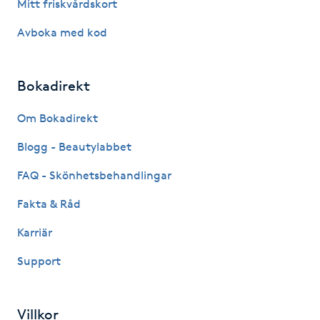
Mitt friskvårdskort
Avboka med kod
LED-ljusterapi
Liktornar
Bokadirekt
LPG
Om Bokadirekt
Blogg - Beautylabbet
LPG-behandling
FAQ - Skönhetsbehandlingar
LPG-massage
Fakta & Råd
Karriär
Luggklippning
Support
Lymfmassage
Villkor
Läpptatuering