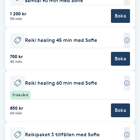
samtal 90 min med Sofie
Babylights
1 200 kr
Boka
90 min
Balayage
Reiki healing 45 min med Sofie
Bambumassage
700 kr
Boka
45 min
Barber
Barnklippning
Reiki healing 60 min med Sofie
Friskvård
BIAB
850 kr
Boka
60 min
Blowout
Bottenfärg
Reikipaket 3 tillfällen med Sofie