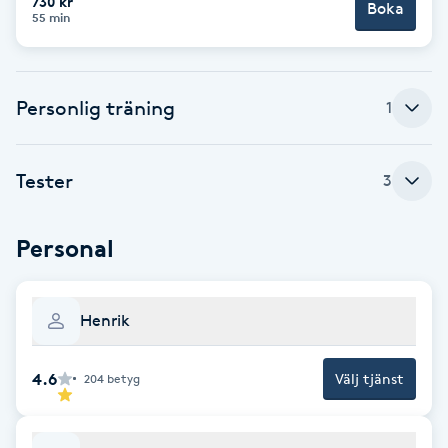
730 kr
Boka
55 min
Brynformning
Brynfärgning
Personlig träning
1
Brynplockning
Tester
3
Bröllopsuppsättning
C
Personal
Celluliter
Henrik
Coachning
4.6
Välj tjänst
204
betyg
Color correction