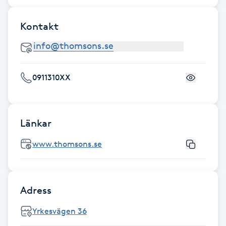
Fransk manikyr
Kontakt
Fransrengöring
Frekvensterapi
0911310XX
Friskvård
Länkar
Friskvårdsmassage
www.thomsons.se
Frisör
Funktionsanalys
Adress
Färgning
Yrkesvägen 36