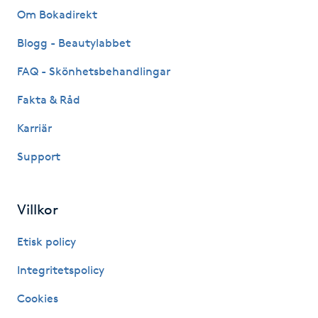
Hot Stone Massage
Om Bokadirekt
Blogg - Beautylabbet
Hot yoga
FAQ - Skönhetsbehandlingar
Hudföryngring
Fakta & Råd
Huduppstramning
Karriär
Support
Hudvård
Hyaluronsyra
Villkor
Etisk policy
Hyperhidros
Integritetspolicy
Hypnos
Cookies