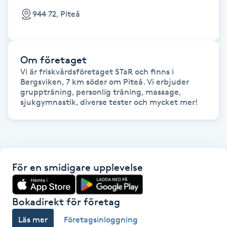
Föning
944 72, Piteå
G
Gel naglar
Om företaget
Vi är friskvårdsföretaget STaR och finns i 
Gelenaglar
Bergsviken, 7 km söder om Piteå. Vi erbjuder 
gruppträning, personlig träning, massage, 
sjukgymnastik, diverse tester och mycket mer!
Gellack
Gellack med förstärkning
Gravidmassage
För en smidigare upplevelse
Gravidyoga
Bokadirekt för företag
Läs mer
Företagsinloggning
Gruppträning