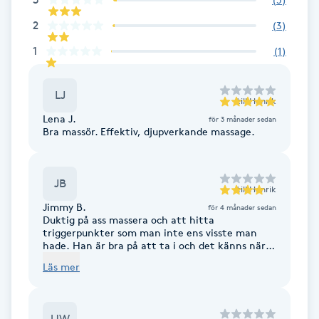
F
2
(
3
)
1
(
1
)
Face framing
Faceliftmassage
LJ
till
Henrik
Lena J.
för 3 månader sedan
Bra massör. Effektiv, djupverkande massage.
Fet hårbotten
Fettreducering
JB
till
Henrik
Jimmy B.
för 4 månader sedan
Fibromassage
Duktig på ass massera och att hitta
triggerpunkter som man inte ens visste man
hade. Han är bra på att ta i och det känns när
Fillers
han hittar punkterna som behöver jobbas med.
Läs mer
Men man känner att kroppen mår bra efteråt.
Fotmassage
UW