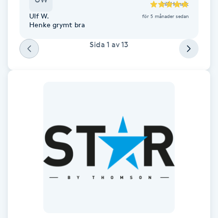
till
Henrik
Fotsvamp
Ulf W.
för 5 månader sedan
Henke grymt bra
Fotvård
Sida
1
av
13
Fransar
Fransborttagning
Fransfärgning
Fransförlängning
Fransförlängning Megavolym
Fransförlängning Volym