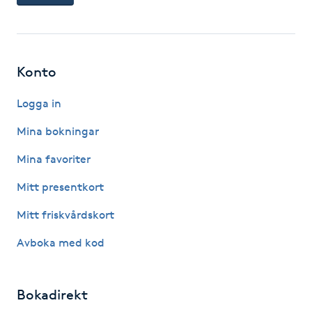
Gua Sha-massage
H
Konto
Hatha Yoga
Logga in
Headspa
Mina bokningar
Mina favoriter
Healing
Mitt presentkort
Herrklippning
Mitt friskvårdskort
HIFU
Avboka med kod
Hollywood Peel
Bokadirekt