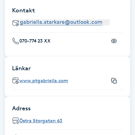
Föning
Kontakt
G
Gel naglar
070-774 23 XX
Gelenaglar
Gellack
Länkar
www.ptgabriella.com
Gellack med förstärkning
Gravidmassage
Adress
Gravidyoga
Östra Storgatan 63
Gruppträning