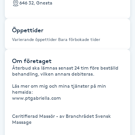
646 32, Gnesta
Gua Sha-massage
H
Öppettider
Hatha Yoga
Varierande öppettider Bara förbokade tider
Headspa
Om företaget
Återbud ska lämnas senast 24 tim före beställd 
Healing
behandling, vilken annars debiteras.

Läs mer om mig och mina tjänster på min 
Herrklippning
hemsida:

www.ptgabriella.com

HIFU
Ceritifierad Massör - av Branchrådet Svensk 
Hollywood Peel
Massage
