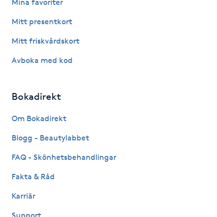
Mina favoriter
Hårborttagning
Mitt presentkort
Hårbottenbehandling
Mitt friskvårdskort
Hårförlängning
Avboka med kod
Hårvård
Bokadirekt
Hälsa
Om Bokadirekt
Blogg - Beautylabbet
Hälsprickor
I
FAQ - Skönhetsbehandlingar
Fakta & Råd
Idrottsmassage
Karriär
IPL
Support