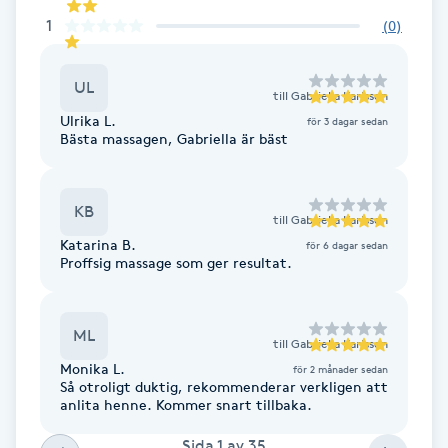
Fotsvamp
1
(
0
)
Fotvård
UL
till
Gabriella Karlsson
Ulrika L.
för 3 dagar sedan
Fransar
Bästa massagen, Gabriella är bäst
Fransborttagning
KB
till
Gabriella Karlsson
Fransfärgning
Katarina B.
för 6 dagar sedan
Proffsig massage som ger resultat.
Fransförlängning
ML
till
Gabriella Karlsson
Fransförlängning Megavolym
Monika L.
för 2 månader sedan
Så otroligt duktig, rekommenderar verkligen att
anlita henne. Kommer snart tillbaka.
Fransförlängning Volym
Sida
1
av
35