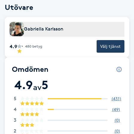
Utövare
F
Face framing
Gabriella Karlsson
Faceliftmassage
4.9
Välj tjänst
480
betyg
Fet hårbotten
Omdömen
Fettreducering
4.9
5
av
Fibromassage
5
(
431
)
Fillers
4
(
49
)
3
(
0
)
Fotmassage
2
(
0
)