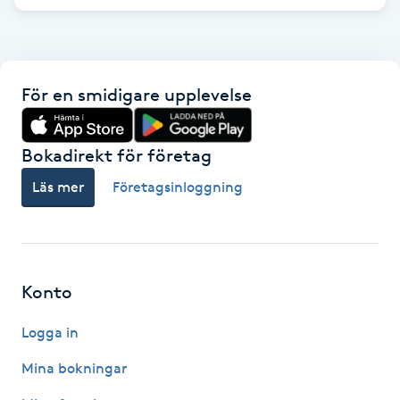
Hot Stone Massage
Hot yoga
För en smidigare upplevelse
Hudföryngring
Bokadirekt för företag
Huduppstramning
Läs mer
Företagsinloggning
Hudvård
Hyaluronsyra
Konto
Hyperhidros
Logga in
Hypnos
Mina bokningar