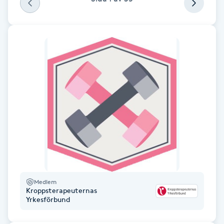
Fransk manikyr
Fransrengöring
Frekvensterapi
Friskvård
Friskvårdsmassage
Frisör
Funktionsanalys
Medlem
Kroppsterapeuternas
Yrkesförbund
Färgning