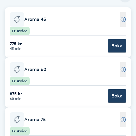
Babylights
Aroma 45
Balayage
Friskvård
775 kr
Bambumassage
Boka
45 min
Barber
Aroma 60
Barnklippning
Friskvård
875 kr
Boka
BIAB
60 min
Blowout
Aroma 75
Bottenfärg
Friskvård