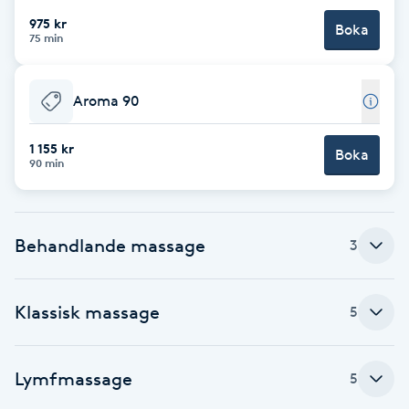
975 kr
Boka
Brynformning
75 min
Brynfärgning
Aroma 90
Brynplockning
1 155 kr
Boka
90 min
Bröllopsuppsättning
C
Behandlande massage
3
Celluliter
Klassisk massage
Coachning
5
Color correction
Lymfmassage
5