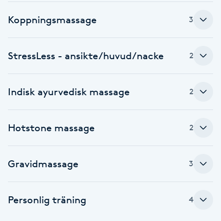
Cryoterapi
D
Koppningsmassage
3
Damklippning
StressLess - ansikte/huvud/nacke
2
Dermapen
Indisk ayurvedisk massage
2
Diamantslipning
E
Hotstone massage
2
Enzympeeling
Gravidmassage
3
Extensions
Extensions borttagning
Personlig träning
4
Eyeliner-tatuering