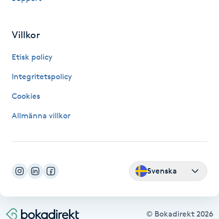
IPL hårborttagning
Villkor
IR-massage
Etisk policy
J
Integritetspolicy
Japansk massage
Cookies
K
Allmänna villkor
K18
Katun fransar
Svenska
Kemisk peeling
Keratinbehandling
© Bokadirekt
2026