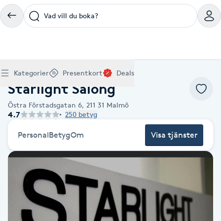
Vad vill du boka?
Boka klippning, färg, balayage eller barberare - allt
Thaimassage, gravidmassage, koppning eller klassisk
Manikyr, nagelförlängning, akryl eller gellack - boka
Lashlift, browlift, fransförlängning och trådning - få
Ansiktsbehandling, microneedling, Dermapen eller
Spraytan, fillers, tandblekning eller makeup -
Akupunktur, kiropraktik, yoga eller samtalsterapi -
Presentkort på Bokadirekt
Deals
A
Hem
Vad Malmö
Köp Friskvårdskort
Kategorier
Presentkort
Deals
för ditt hår på ett ställe.
- hitta rätt behandling här.
dina naglar hos proffs.
form och färg med stil.
LPG - boka din hudvård nu.
upptäck skönhetsbehandlingar här.
boka din väg till välmående.
Starlight Salong
Gäller för friskvårdstjänster hos 4 500+ utövare
Köp Presentkort
Hitta en deal
Akne
Frisör nära mig
Massage nära mig
Naglar nära mig
Fransar & Bryn nära mig
Hudvård nära mig
Skönhet nära mig
Hälsa nära mig
Gäller hos 10 000+ specialister - digital eller fysisk
Alltid med rabatt
Östra Förstadsgatan 6,
211 31
Malmö
Mitt friskvårdskort
leverans
4.7
250 betyg
POPULÄRA DEALSKATEGORIER
Aknebehandling
POPULÄRA FRISKVÅRDSTJÄNSTER
POPULÄRA TJÄNSTER
POPULÄRA TJÄNSTER
POPULÄRA TJÄNSTER
POPULÄRA TJÄNSTER
POPULÄRA TJÄNSTER
POPULÄRA TJÄNSTER
POPULÄRA TJÄNSTER
Mitt presentkort
Frisör
Lashlift
Personal
Betyg
Om
Visa tjänster
Massage
Koppningsmassage
Klippning
Thaimassage
Pedikyr
Fransar
Ansiktsbehandling
Fillers
Kiropraktik
Barnklippning
Fotmassage
Gele naglar
Microblading
Dermapen
Kosmetisk tatuering
Yoga
POPULÄRT ATT BOKA
Akrylnaglar
Barberare
Browlift
Thaimassage
Taktil massage
Frisör
Manikyr
Herrklippning
Svensk massage
Nagelförlängning
Fransförlängning
Microneedling
Piercing
Naprapati
Balayage
Ansiktsmassage
Akrylnaglar
Trådning
Pigmentfläckar
Makeup
Träning
Massage
Naglar
Akupressur
Ansiktsmassage
Naprapati
Massage
Hudvård
Slingor
Klassisk massage
Manikyr
Lashlift
Headspa
Spraytan
Medicinsk fotvård
Keratin
Taktil massage
Fransk manikyr
Singel fransar
Rosaceabehandling
Skinbooster
Sjukgymnastik
Hudvård
Manikyr
Fotmassage
Kiropraktik
Thaimassage
Ansiktsbehandling
Hårförlängning
Lymfmassage
Nagelvård
Ögonbryn
LPG
Tandblekning
Estetisk fotvård
Olaplex
Koppningsmassage
Borttagning
Fransfärgning
Kärlbehandling
PRP
Samtalsterapi
Akupunktur
Ansiktsbehandling
Pedikyr
Lymfmassage
Träning
Ansiktsmassage
Microneedling
Barberare
Gravidmassage
Gellack
Browlift
HIFU
Tatuering
Akupunktur
Reparation
Volymfransar
Aknebehandling
Hyperhidros
Healing