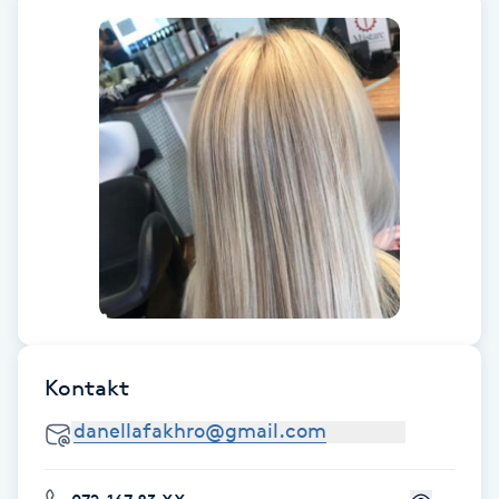
Föning
G
Gel naglar
Gelenaglar
Gellack
Gellack med förstärkning
Gravidmassage
Kontakt
Gravidyoga
Gruppträning