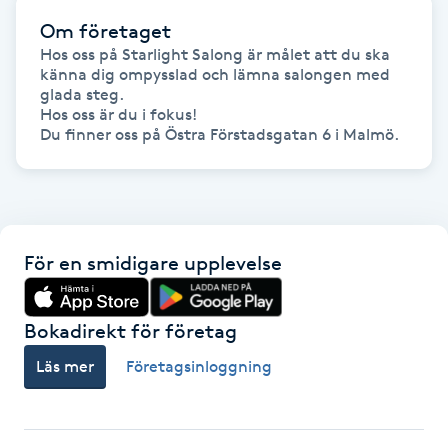
Hårborttagning
Om företaget
Hos oss på Starlight Salong är målet att du ska 
Hårbottenbehandling
känna dig ompysslad och lämna salongen med 
glada steg.

Hos oss är du i fokus! 

Hårförlängning
Hårvård
Hälsa
För en smidigare upplevelse
Hälsprickor
I
Bokadirekt för företag
Läs mer
Företagsinloggning
Idrottsmassage
IPL