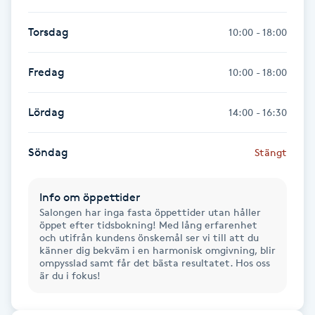
Hot Stone Massage
Torsdag
10:00 - 18:00
Hot yoga
Fredag
10:00 - 18:00
Hudföryngring
Lördag
14:00 - 16:30
Huduppstramning
Söndag
Stängt
Hudvård
Info om öppettider
Hyaluronsyra
Salongen har inga fasta öppettider utan håller
öppet efter tidsbokning! Med lång erfarenhet
och utifrån kundens önskemål ser vi till att du
Hyperhidros
känner dig bekväm i en harmonisk omgivning, blir
ompysslad samt får det bästa resultatet. Hos oss
är du i fokus!
Hypnos