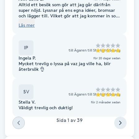
Alltid ett besök som gör att jag går därifrån
Fransk manikyr
super nöjd. Lyssnar på ens egna idéer, bromsar
och lägger till. Vilket gör att jag kommer in som
rugguggla och går ut som en drottning.
Fransrengöring
Läs mer
Frekvensterapi
IP
till
Ägaren till Starlight Salong
Ingela P.
Friskvård
för 20 dagar sedan
Mycket trevlig o lyssa på vaz jag ville ha, blir
återbrsök 👌
Friskvårdsmassage
SV
Frisör
till
Ägaren till Starlight Salong
Stella V.
för 2 månader sedan
Väldigt trevlig och duktig!
Funktionsanalys
Sida
1
av
39
Färgning