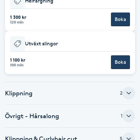
Helfärgning
Brynformning
1 300 kr
Boka
120 min
Brynfärgning
Utväxt slingor
Brynplockning
1 100 kr
Boka
Bröllopsuppsättning
100 min
C
Celluliter
Klippning
2
Coachning
Övrigt - Hårsalong
1
Color correction
Klippning & Curlyhair cut
5