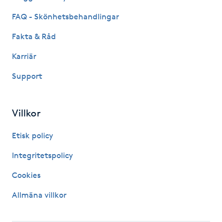
Kinesiologi
FAQ - Skönhetsbehandlingar
Fakta & Råd
Kinesisk medicin
Karriär
Kiropraktik
Support
Klangmassage
Villkor
Klippning
Etisk policy
Klippning & Slingor
Integritetspolicy
Cookies
Klippning ungdom
Allmäna villkor
Koppningsmassage