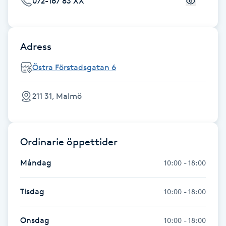
072-167 83 XX
Gua Sha-massage
H
Adress
Hatha Yoga
Östra Förstadsgatan 6
Headspa
211 31, Malmö
Healing
Ordinarie öppettider
Herrklippning
Måndag
10:00 - 18:00
HIFU
Tisdag
10:00 - 18:00
Hollywood Peel
Onsdag
10:00 - 18:00