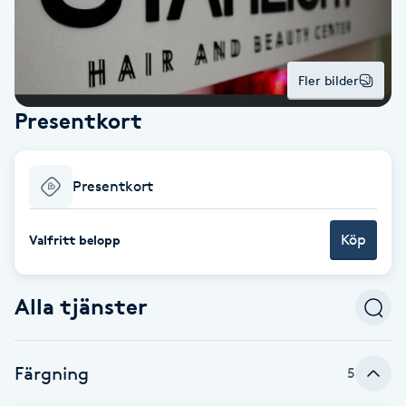
Alternativmedicin
POPULÄRA SÖKNINGAR
POPULÄRA SÖKNINGAR
POPULÄRA SÖKNINGAR
POPULÄRA SÖKNINGAR
POPULÄRA SÖKNINGAR
POPULÄRA SÖKNINGAR
POPULÄRA SÖKNINGAR
Gravidmassage
Personlig träning (PT)
Naglar
Lashlift
Frisör nära mig
Massage nära mig
Naglar nära mig
Lashlift nära mig
Piercing nära mig
Fotvård nära mig
Ansiktsbehandling nära mig
Frisör Västerås
Massage Västerås
Naglar Västerås
Browlift Stockholm
Microneedling Göteborg
Tatuering Göteborg
Yoga Göteborg
Yoga
Andningsmassage
Pedikyr
Browlift
Fler bilder
Frisör Stockholm
Massage Stockholm
Naglar Stockholm
Lashlift Stockholm
Piercing Stockholm
Fotvård Stockholm
Ansiktsbehandling Stockholm
Frisör Örebro
Massage Örebro
Naglar Örebro
Browlift Göteborg
Microneedling Malmö
Tatuering Malmö
Hot yoga Stockholm
Hot yoga
Microblading
Ansiktslyft utan kirurgi
Presentkort
Frisör Göteborg
Massage Göteborg
Naglar Göteborg
Lashlift Göteborg
Piercing Göteborg
Fotvård Göteborg
Ansiktsbehandling Göteborg
Frisör Linköping
Massage Linköping
Naglar Helsingborg
Browlift Malmö
LPG Stockholm
Tandblekning Stockholm
Hot yoga Malmö
Akupunktur
Spa
Frisör Malmö
Massage Malmö
Naglar Malmö
Lashlift Malmö
Ansiktsbehandling Malmö
Piercing Malmö
Fotvård Malmö
Frisör Jönköping
Massage Helsingborg
Microblading Stockholm
LPG Göteborg
Spraytan Stockholm
Spa Stockholm
Aromamassage
Samtalsterapi
Piercing
Presentkort
Frisör Uppsala
Massage Uppsala
Naglar Uppsala
Browlift nära mig
Microneedling Stockholm
Tatuering Stockholm
Yoga Stockholm
Microblading Göteborg
LPG Malmö
Spraytan Örebro
Spa Göteborg
Spraytan
Ashtanga Yoga
Köp
Valfritt belopp
Ayurveda
Alla tjänster
Ayurvedisk Massage
Ansiktsbehandling djuprengörande
Färgning
5
B