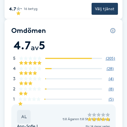
Fotsvamp
4.7
Välj tjänst
16
betyg
Fotvård
Omdömen
Fransar
4.7
5
av
Fransborttagning
5
(
205
)
4
(
28
)
Fransfärgning
3
(
4
)
Fransförlängning
2
(
8
)
1
(
5
)
Fransförlängning Megavolym
AL
Fransförlängning Volym
till
Ägaren till Starlight Salong
Ann-Sofie L.
för 14 dagar sedan