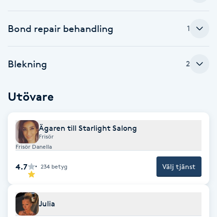
F
Bond repair behandling
1
Face framing
Blekning
2
Faceliftmassage
Fet hårbotten
Utövare
Fettreducering
Ägaren till Starlight Salong
Frisör
Fibromassage
Frisör Danella
4.7
Välj tjänst
234
betyg
Fillers
Fotmassage
Julia