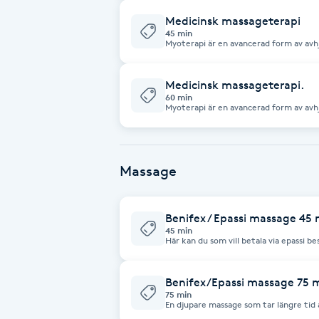
Medicinsk massageterapi
Brynformning
45 min
Myoterapi är en avancerad form av av
sportmassage eller medicinsk massage
terapeut triggerpunktsfrisättning och
Brynfärgning
muskel- och myofascial smärta.
Medicinsk massageterapi.
60 min
Myoterapi är en avancerad form av av
Brynplockning
sportmassage eller medicinsk massage
terapeut triggerpunktsfrisättning och
muskel- och myofascial smärta.
Bröllopsuppsättning
Massage
C
Celluliter
Benifex / Epassi massage 45 
45 min
Här kan du som vill betala via epassi be
Coachning
Benifex/Epassi massage 75 
Color correction
75 min
En djupare massage som tar längre tid
djupet i muskler o fascia. Myoterapi ä