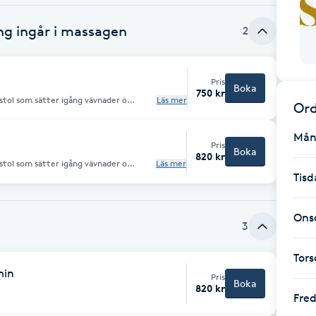
ng ingår i massagen
2
Pris
Boka
750 kr
istol som sätter igång vävnader o
Läs mer
Ord
kar genomströmningen o läknings
Mån
Pris
Boka
820 kr
istol som sätter igång vävnader o
Läs mer
kar genomströmningen o läknings
Tisd
Ons
3
Tor
min
Pris
Boka
820 kr
Fre