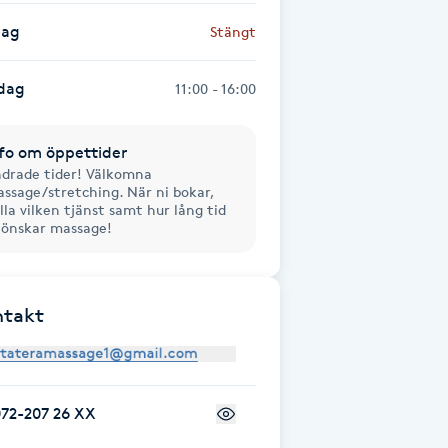
dag
Stängt
dag
11:00 - 16:00
fo om öppettider
drade tider! Välkomna
ssage/stretching. När ni bokar,
lla vilken tjänst samt hur lång tid
 önskar massage!
ntakt
72-207 26 XX