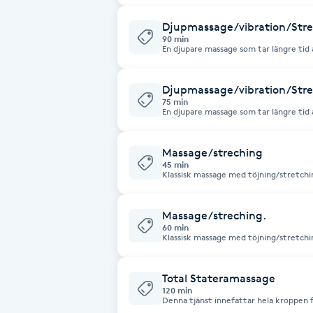
massage, även känd som sportmassage 
Cryoterapi
myoterapi använder en terapeut trigg
andra tekniker för att lindra muskel- 
Djupmassage/vibration/Stre
D
90 min
En djupare massage som tar längre tid
djupet i muskler o fascia. Myoterapi ä
Damklippning
massage, även känd som sportmassage 
myoterapi använder en terapeut trigg
andra tekniker för att lindra muskel- 
Djupmassage/vibration/Stre
75 min
Dermapen
En djupare massage som tar längre tid
djupet i muskler o fascia. Myoterapi ä
massage, även känd som sportmassage 
myoterapi använder en terapeut trigg
Diamantslipning
andra tekniker för att lindra muskel- 
Massage/streching
E
45 min
Klassisk massage med töjning/stretch
rörelseapparaten samt fascia behandli
Enzympeeling
Massage/streching.
60 min
Extensions
Klassisk massage med töjning/stretch
rörelseapparaten samt fascia behandli
Extensions borttagning
Total Stateramassage
120 min
Denna tjänst innefattar hela kroppen f
på fötter. Stretchar o kontrollerar di