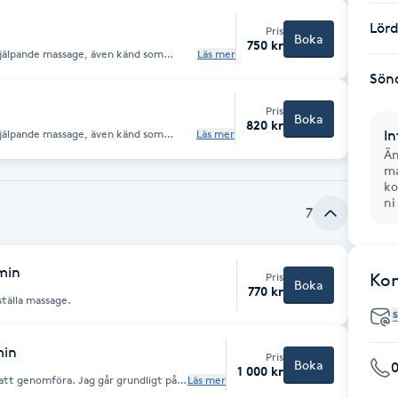
Lör
Pris
Boka
750 kr
hjälpande massage, även känd som
Läs mer
. Under myoterapi använder en
Sön
 en mängd andra tekniker för att lindra
Pris
Boka
820 kr
hjälpande massage, även känd som
Läs mer
In
. Under myoterapi använder en
Än
 en mängd andra tekniker för att lindra
ma
ko
ni
7
min
Ko
Pris
Boka
770 kr
ställa massage.
min
Pris
Boka
0
1 000 kr
 att genomföra. Jag går grundligt på
Läs mer
r en avancerad form av avhjälpande