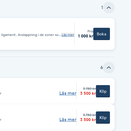
1
Pris
Boka
 ligament. Avslappning i de zoner som
Läs mer
1 000 kr
6
3 780 kr
Köp
Läs mer
3 500 kr
r
3 780 kr
Köp
Läs mer
3 500 kr
r