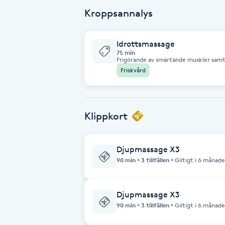
Kroppsannalys
Fotsvamp
Fotvård
Idrottsmassage
75 min
Frigörande av smärtande muskler samt
är i stressat läge.
Fransar
Friskvård
Fransborttagning
Klippkort
Fransfärgning
Djupmassage X3
Fransförlängning
90 min
3 tillfällen
Giltigt i 6 månade
Fransförlängning Megavolym
Djupmassage X3
90 min
3 tillfällen
Giltigt i 6 månade
Fransförlängning Volym