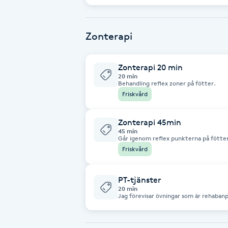
Eyeliner-tatuering
din kropp o vi analyserar tillsammans f
F
Zonterapi
Face framing
Zonterapi 20 min
Faceliftmassage
20 min
Behandling reflex zoner på fötter.
Friskvård
Fet hårbotten
Zonterapi 45min
Fettreducering
45 min
Går igenom reflex punkterna på föttern
Friskvård
Fibromassage
PT-tjänster
Fillers
20 min
Jag förevisar övningar som är rehabanp
skriver träningsscheman som är personl
förnyar dessa efter önskemål.
Fotmassage