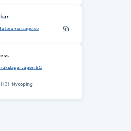
kar
stateramassage.se
ess
Brukslagarvägen 5C
11 31, Nyköping