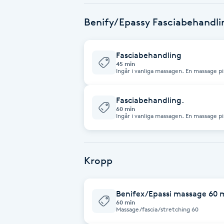
Benify/Epassy Fasciabehandli
Babylights
Balayage
Fasciabehandling
45 min
Ingår i vanliga massagen. En massage p
Bambumassage
vätskor i en rytmisk rörelse vilket ö
processen kortas vid skador mm.
Fasciabehandling.
Barber
60 min
Ingår i vanliga massagen. En massage p
vätskor i en rytmisk rörelse vilket ö
processen kortas vid skador mm.
Barnklippning
Kropp
BIAB
Blowout
Benifex/Epassi massage 60 
60 min
Massage/fascia/stretching 60
Bottenfärg