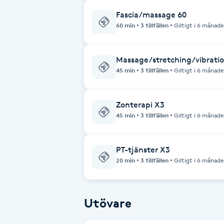
Fransk manikyr
Fascia/massage 60
60 min
3 tillfällen
Giltigt i 6 månade
Fransrengöring
Massage/stretching/vibratio
Frekvensterapi
45 min
3 tillfällen
Giltigt i 6 månade
Friskvård
Zonterapi X3
45 min
3 tillfällen
Giltigt i 6 månade
Friskvårdsmassage
PT-tjänster X3
Frisör
20 min
3 tillfällen
Giltigt i 6 månade
Funktionsanalys
Utövare
Färgning