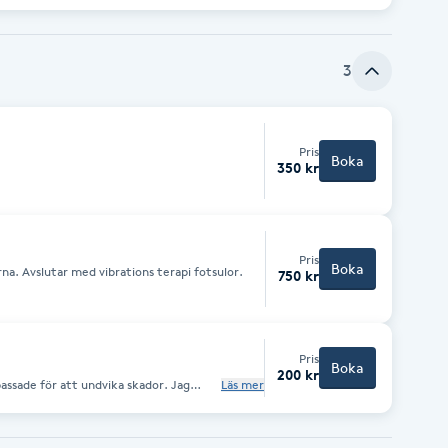
örbättringspotential.
3
Pris
Boka
350 kr
Pris
Boka
a. Avslutar med vibrations terapi fotsulor.
750 kr
Pris
Boka
200 kr
assade för att undvika skador. Jag
Läs mer
iga och följer upp kundens utveckling,