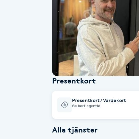
Alternativmedicin
Andningsmassage
Ansiktslyft utan kirurgi
Aromamassage
Ashtanga Yoga
Presentkort
Ayurveda
Presentkort / Värdekort
Ge bort egentid
Ayurvedisk Massage
Ansiktsbehandling djuprengörande
Alla tjänster
B