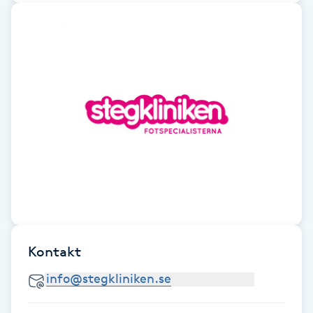
Gua Sha-massage
H
Hatha Yoga
Headspa
Healing
Herrklippning
HIFU
Kontakt
Hollywood Peel