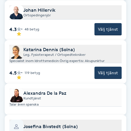
Fotsvamp
Johan Hillervik
Ortopedingenjör
Fotvård
4.3
Välj tjänst
48
betyg
Fransar
Katarina Dennis (Solna)
Fransborttagning
Leg. Fysioterapeut / Ortopedtekniker
Specialist inom Idrottsmedicin Övrig expertis: Akupunktur
Fransfärgning
4.5
Välj tjänst
119
betyg
Fransförlängning
Alexandra De la Paz
Kundtjänst
Fransförlängning Megavolym
Talar även spanska
Fransförlängning Volym
Josefina Bivstedt (Solna)