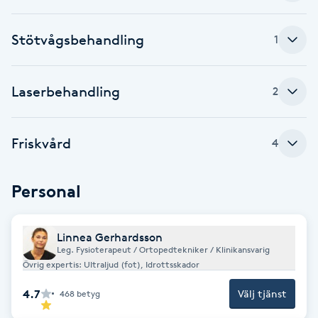
Cryoterapi
D
Stötvågsbehandling
1
Damklippning
Laserbehandling
2
Dermapen
Diamantslipning
Friskvård
4
E
Personal
Enzympeeling
Extensions
Linnea Gerhardsson
Leg. Fysioterapeut / Ortopedtekniker / Klinikansvarig
Övrig expertis: Ultraljud (fot), Idrottsskador
Extensions borttagning
4.7
Välj tjänst
468
betyg
Eyeliner-tatuering