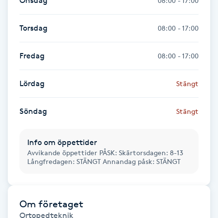
Onsdag
08:00 - 17:00
Hårborttagning
Torsdag
08:00 - 17:00
Hårbottenbehandling
Fredag
08:00 - 17:00
Hårförlängning
Lördag
Stängt
Hårvård
Söndag
Stängt
Hälsa
Hälsprickor
Info om öppettider
Avvikande öppettider PÅSK: Skärtorsdagen: 8-13
I
Långfredagen: STÄNGT Annandag påsk: STÄNGT
Idrottsmassage
Om företaget
IPL
Ortopedteknik
