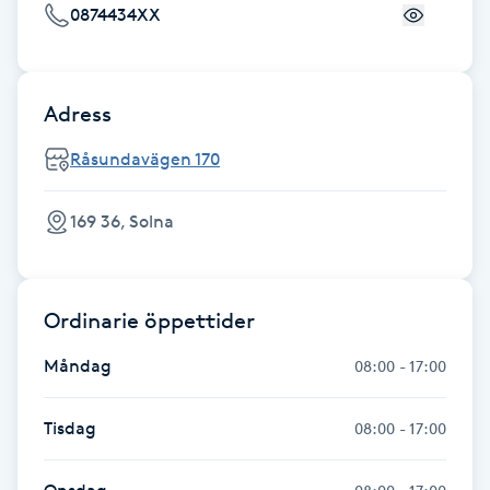
Hot Stone Massage
0874434XX
Hot yoga
Adress
Hudföryngring
Råsundavägen 170
Huduppstramning
169 36, Solna
Hudvård
Ordinarie öppettider
Hyaluronsyra
Måndag
08:00 - 17:00
Hyperhidros
Tisdag
08:00 - 17:00
Hypnos