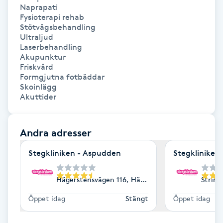
Naprapati

Fysioterapi rehab

IPL hårborttagning
Stötvågsbehandling

Ultraljud

IR-massage
Laserbehandling

Akupunktur

J
Friskvård

Formgjutna fotbäddar

Japansk massage
Skoinlägg

Akuttider
K
K18
Andra adresser
Stegkliniken - Aspudden
Stegkliniken 
Katun fransar
Hägerstensvägen 116, Hägersten
Strind
Kemisk peeling
Öppet idag
Stängt
Öppet idag
Keratinbehandling