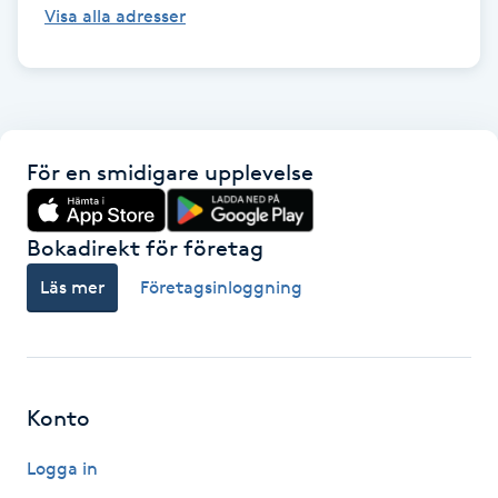
Visa alla adresser
Kinesiologi
Kinesisk medicin
Kiropraktik
För en smidigare upplevelse
Klangmassage
Bokadirekt för företag
Klippning
Läs mer
Företagsinloggning
Klippning & Slingor
Klippning ungdom
Konto
Koppningsmassage
Logga in