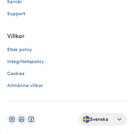
Karriär
Support
LED-ljusterapi
Liktornar
Villkor
LPG
Etisk policy
Integritetspolicy
LPG-behandling
Cookies
LPG-massage
Allmänna villkor
Luggklippning
Lymfmassage
Svenska
Läpptatuering