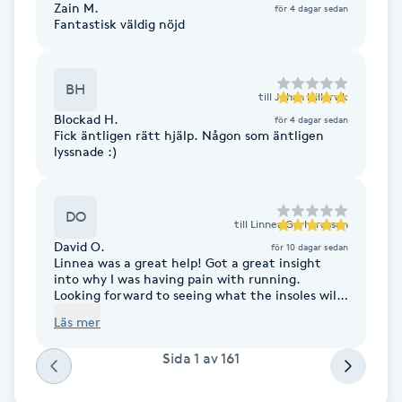
Zain M.
för 4 dagar sedan
Föning
Fantastisk väldig nöjd
G
BH
Gel naglar
till
Johan Hillervik
Blockad H.
för 4 dagar sedan
Fick äntligen rätt hjälp. Någon som äntligen
Gelenaglar
lyssnade :)
Gellack
DO
till
Linnea Gerhardsson
Gellack med förstärkning
David O.
för 10 dagar sedan
Linnea was a great help! Got a great insight
into why I was having pain with running.
Gravidmassage
Looking forward to seeing what the insoles will
do! Would highly recommend Thanks again
Läs mer
Linnea!
Gravidyoga
Sida
1
av
161
Gruppträning