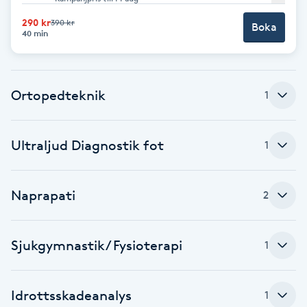
290 kr
390 kr
Brynformning
Boka
40 min
Brynfärgning
Ortopedteknik
1
Brynplockning
Bröllopsuppsättning
Ultraljud Diagnostik fot
1
C
Naprapati
Celluliter
2
Coachning
Sjukgymnastik/ Fysioterapi
1
Color correction
Idrottsskadeanalys
1