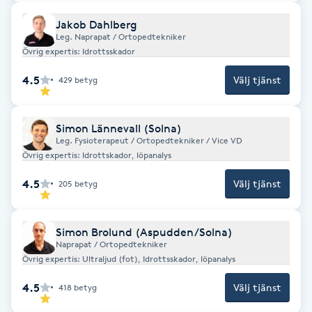
F
Jakob Dahlberg
Leg. Naprapat / Ortopedtekniker
Övrig expertis: Idrottsskador
Face framing
4.5
Välj tjänst
429
betyg
Faceliftmassage
Simon Lännevall (Solna)
Fet hårbotten
Leg. Fysioterapeut / Ortopedtekniker / Vice VD
Övrig expertis: Idrottskador, löpanalys
Fettreducering
4.5
Välj tjänst
205
betyg
Fibromassage
Simon Brolund (Aspudden/Solna)
Naprapat / Ortopedtekniker
Fillers
Övrig expertis: Ultraljud (fot), Idrottsskador, löpanalys
Fotmassage
4.5
Välj tjänst
418
betyg