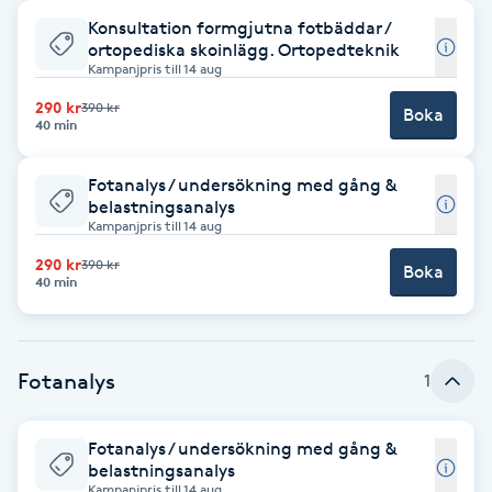
Konsultation formgjutna fotbäddar /
Babylights
ortopediska skoinlägg. Ortopedteknik
Kampanjpris till 14 aug
Balayage
290 kr
390 kr
Boka
40 min
Bambumassage
Fotanalys / undersökning med gång &
belastningsanalys
Barber
Kampanjpris till 14 aug
290 kr
390 kr
Boka
40 min
Barnklippning
BIAB
Fotanalys
1
Blowout
Fotanalys / undersökning med gång &
Bottenfärg
belastningsanalys
Kampanjpris till 14 aug