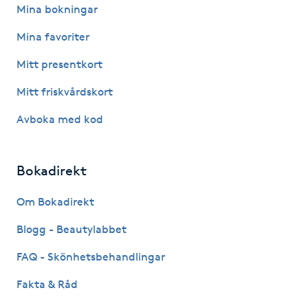
Mina bokningar
Kosmetisk tatuering
Mina favoriter
Kostrådgivning
Mitt presentkort
Mitt friskvårdskort
Kroppsinpackning
Avboka med kod
Kroppspeeling
Bokadirekt
Käkledsbehandling
Om Bokadirekt
Kärlbehandling
Blogg - Beautylabbet
L
FAQ - Skönhetsbehandlingar
Laserbehandling
Fakta & Råd
Lashlift Keratin