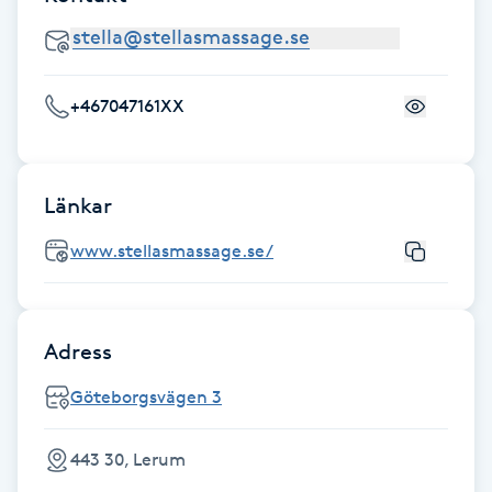
Fotsvamp
Fotvård
+467047161XX
Fransar
Länkar
Fransborttagning
www.stellasmassage.se/
Fransfärgning
Fransförlängning
Adress
Fransförlängning Megavolym
Göteborgsvägen 3
Fransförlängning Volym
443 30, Lerum