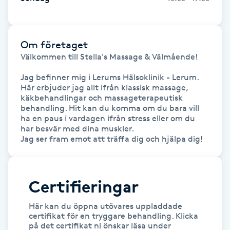
Föning
G
Om företaget
Gel naglar
Välkommen till Stella's Massage & Välmående!

Jag befinner mig i Lerums Hälsoklinik - Lerum.

Gelenaglar
Här erbjuder jag allt ifrån klassisk massage, 
käkbehandlingar och massageterapeutisk 
behandling. Hit kan du komma om du bara vill 
Gellack
ha en paus i vardagen ifrån stress eller om du 
har besvär med dina muskler. 

Gellack med förstärkning
Jag ser fram emot att träffa dig och hjälpa dig!
Gravidmassage
Certifieringar
Gravidyoga
Här kan du öppna utövares uppladdade
certifikat för en tryggare behandling. Klicka
Gruppträning
på det certifikat ni önskar läsa under