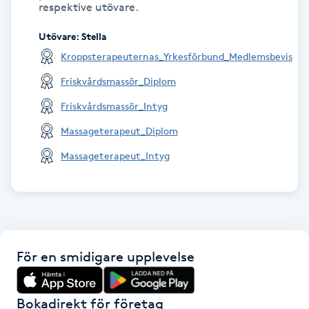
respektive utövare.
Gua Sha-massage
Utövare
:
Stella
H
Kroppsterapeuternas_Yrkesförbund_Medlemsbevis
Friskvårdsmassör_Diplom
Hatha Yoga
Friskvårdsmassör_Intyg
Headspa
Massageterapeut_Diplom
Massageterapeut_Intyg
Healing
Herrklippning
HIFU
För en smidigare upplevelse
Hollywood Peel
Bokadirekt för företag