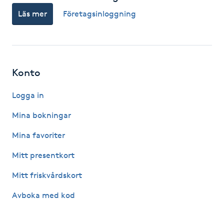
Hot Stone Massage
Läs mer
Företagsinloggning
Hot yoga
Hudföryngring
Konto
Huduppstramning
Logga in
Mina bokningar
Hudvård
Mina favoriter
Hyaluronsyra
Mitt presentkort
Hyperhidros
Mitt friskvårdskort
Avboka med kod
Hypnos