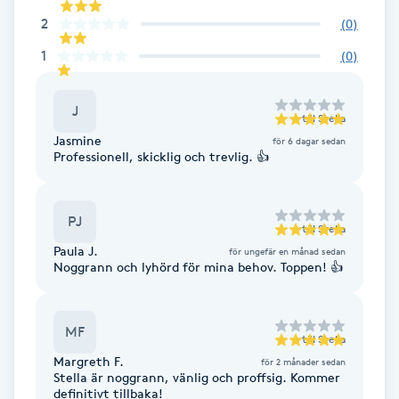
Cryoterapi
2
(
0
)
D
1
(
0
)
Damklippning
J
till
Stella
Dermapen
Jasmine
för 6 dagar sedan
Professionell, skicklig och trevlig. 👍
Diamantslipning
E
PJ
till
Stella
Enzympeeling
Paula J.
för ungefär en månad sedan
Noggrann och lyhörd för mina behov. Toppen! 👍
Extensions
MF
till
Stella
Extensions borttagning
Margreth F.
för 2 månader sedan
Stella är noggrann, vänlig och proffsig. Kommer
definitivt tillbaka!
Eyeliner-tatuering