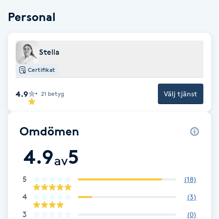
Personal
Brynformning
Brynfärgning
Stella
Certifikat
Brynplockning
4.9
Välj tjänst
21
betyg
Bröllopsuppsättning
C
Omdömen
Celluliter
4.9
5
av
Coachning
5
(
18
)
Color correction
4
(
3
)
3
(
0
)