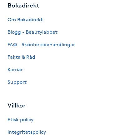
Hårborttagning
Bokadirekt
Om Bokadirekt
Hårbottenbehandling
Blogg - Beautylabbet
Hårförlängning
FAQ - Skönhetsbehandlingar
Hårvård
Fakta & Råd
Karriär
Hälsa
Support
Hälsprickor
I
Villkor
Idrottsmassage
Etisk policy
Integritetspolicy
IPL