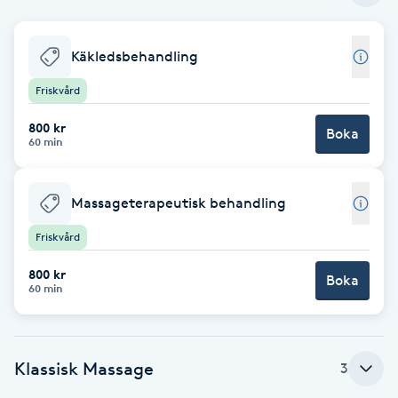
Babylights
Käkledsbehandling
Balayage
Friskvård
800 kr
Bambumassage
Boka
60 min
Barber
Massageterapeutisk behandling
Barnklippning
Friskvård
800 kr
Boka
BIAB
60 min
Blowout
Klassisk Massage
3
Bottenfärg