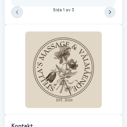
F
Sida
1
av
3
Face framing
Faceliftmassage
Fet hårbotten
Fettreducering
Fibromassage
Fillers
Fotmassage
Kontakt